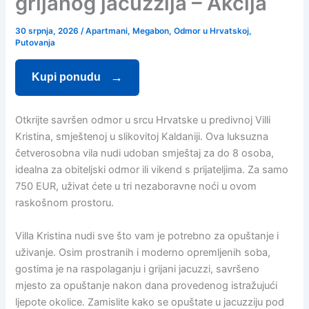
grijanog jacuzzija – Akcija
30 srpnja, 2026
/
Apartmani
,
Megabon
,
Odmor u Hrvatskoj
,
Putovanja
Kupi ponudu
Otkrijte savršen odmor u srcu Hrvatske u predivnoj Villi
Kristina, smještenoj u slikovitoj Kaldaniji. Ova luksuzna
četverosobna vila nudi udoban smještaj za do 8 osoba,
idealna za obiteljski odmor ili vikend s prijateljima. Za samo
750 EUR, uživat ćete u tri nezaboravne noći u ovom
raskošnom prostoru.
Villa Kristina nudi sve što vam je potrebno za opuštanje i
uživanje. Osim prostranih i moderno opremljenih soba,
gostima je na raspolaganju i grijani jacuzzi, savršeno
mjesto za opuštanje nakon dana provedenog istražujući
ljepote okolice. Zamislite kako se opuštate u jacuzziju pod