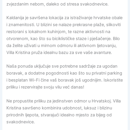
zvjezdanim nebom, daleko od stresa svakodnevice.
Kaldanija je savršena lokacija za istraživanje hrvatske obale
i znamenitosti. U blizini se nalaze prekrasne plaže, slikoviti
restorani s lokalnom kuhinjom, te razne aktivnosti na
otvorenom, kao što su biciklističke staze i pješačenje. Bilo
da želite uživati u mirnom odmoru ili aktivnom ljetovanju,
Villa Kristina pruža idealnu bazu za sve vaše avanture.
Naša ponuda uključuje sve potrebne sadržaje za ugodan
boravak, a dodatne pogodnosti kao što su privatni parking
i besplatan Wi-Fi čine vaš boravak još ugodnijim. Iskoristite
priliku i rezervirajte svoju vilu već danas!
Ne propustite priliku za jedinstven odmor u Hrvatskoj. Villa
Kristina savršeno kombinira udobnost, luksuz i blizinu
prirodnih ljepota, stvarajući idealno mjesto za bijeg od
svakodnevice.