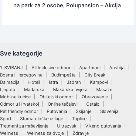
na park za 2 osobe, Polupansion – Akcija
Sve kategorije
1. SVIBANJ
All Inclusive odmor
Apartmani
Austrija
Bosna i Hercegovina
Budimpešta
City Break
Dalmacija
Hoteli
Istra
Jadran
Kampovi
Ljepota
Mađarska
Makarska rivijera
Masaže
Mobilne kućice
Obiteljski odmor
Obrazovanje
Odmor u Hrvatskoj
Online tečajevi
Ostalo
Pet friendly odmor
Putovanja
Skijanje
Slovenija
Sport
Stomatološke usluge
Toplice
Tretmani za mršavljenje
Ultrazvuk
Vikend putovanja
Wellness
Wellness za dvoje
Zdravlje