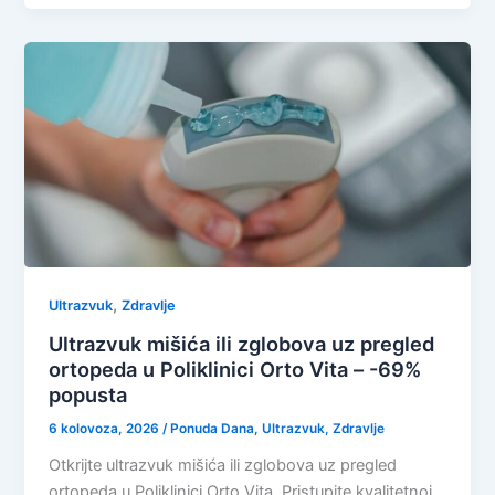
,
Ultrazvuk
Zdravlje
Ultrazvuk mišića ili zglobova uz pregled
ortopeda u Poliklinici Orto Vita – -69%
popusta
6 kolovoza, 2026
/
Ponuda Dana
,
Ultrazvuk
,
Zdravlje
Otkrijte ultrazvuk mišića ili zglobova uz pregled
ortopeda u Poliklinici Orto Vita. Pristupite kvalitetnoj