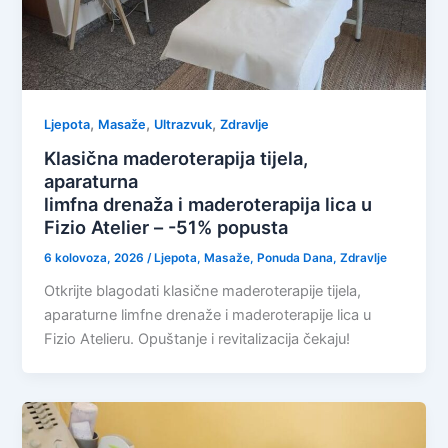
,
,
,
Ljepota
Masaže
Ultrazvuk
Zdravlje
Klasična maderoterapija tijela,
aparaturna
limfna drenaža i maderoterapija lica u
Fizio Atelier – -51% popusta
6 kolovoza, 2026
/
Ljepota
,
Masaže
,
Ponuda Dana
,
Zdravlje
Otkrijte blagodati klasične maderoterapije tijela,
aparaturne limfne drenaže i maderoterapije lica u
Fizio Atelieru. Opuštanje i revitalizacija čekaju!