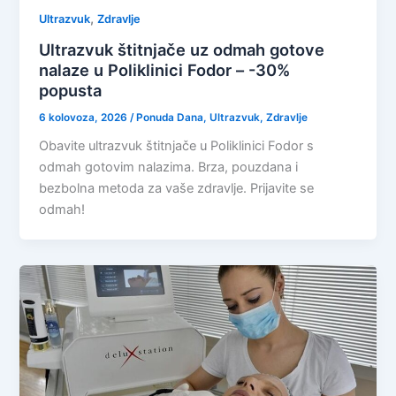
,
Ultrazvuk
Zdravlje
Ultrazvuk štitnjače uz odmah gotove
nalaze u Poliklinici Fodor – -30%
popusta
6 kolovoza, 2026
/
Ponuda Dana
,
Ultrazvuk
,
Zdravlje
Obavite ultrazvuk štitnjače u Poliklinici Fodor s
odmah gotovim nalazima. Brza, pouzdana i
bezbolna metoda za vaše zdravlje. Prijavite se
odmah!