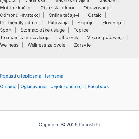
Ljepota
Mađarska
Makarska rivijera
Masaže
Mobilne kućice
Obiteljski odmor
Obrazovanje
Odmor u Hrvatskoj
Online tečajevi
Ostalo
Pet friendly odmor
Putovanja
Skijanje
Slovenija
Sport
Stomatološke usluge
Toplice
Tretmani za mršavljenje
Ultrazvuk
Vikend putovanja
Wellness
Wellness za dvoje
Zdravlje
Popusti u toplicama i termama
O nama
|
Oglašavanje
|
Uvjeti korištenja
|
Facebook
Copyright © 2026 Popusti.hr