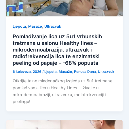
,
,
Ljepota
Masaže
Ultrazvuk
Pomlađivanje lica uz 5u1 vrhunskih
tretmana u salonu Healthy lines –
mikrodermoabrazija, ultrazvuk i
radiofrekvencija lica te enzimatski
peeling od papaje – -68% popusta
6 kolovoza, 2026
/
Ljepota
,
Masaže
,
Ponuda Dana
,
Ultrazvuk
Otkrijte tajne mladenačkog izgleda uz 5u1 tretmane
pomlađivanja lica u Healthy Lines. Uživajte u
mikrodermoabraziji, ultrazvuku, radiofrekvenciji i
peelingu!