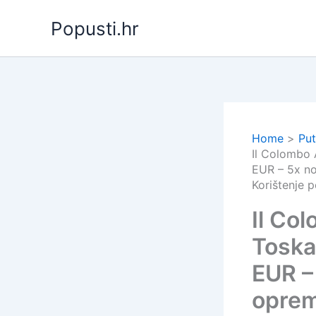
Skip
Popusti.hr
to
content
Home
Put
Il Colombo 
EUR – 5x n
Korištenje p
Il Co
Toskan
EUR –
oprem