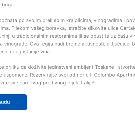
briga.
poznata po svojim prelijepim krajolicima, vinogradima i pov
ma. Tijekom vašeg boravka, istražite slikovite ulice Certal
uhinji u tradicionalnim restoranima ili se opustite uz čašu vi
vinograde. Ova regija nudi brojne aktivnosti, uključujući bi
enje i degustacije vina.
e priliku da doživite jedinstveni ambijent Toskane i stvorit
 uspomene. Rezervirajte svoj odmor u Il Colombo Apartm
vite sve čari ovog predivnog dijela Italije!
nudu