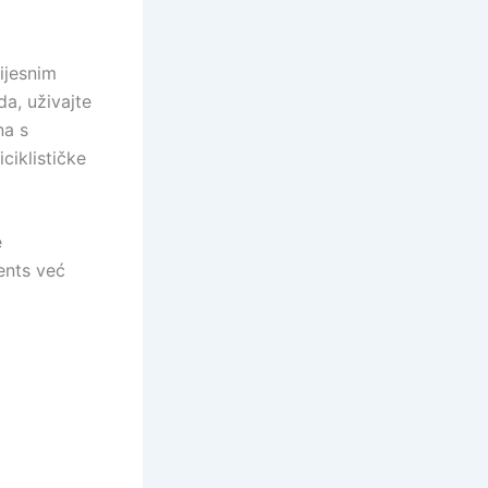
ijesnim
da, uživajte
na s
ciklističke
e
ents već