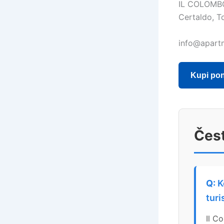
IL COLOMB
Certaldo, To
info@apart
Kupi po
Čest
K
turi
Il C