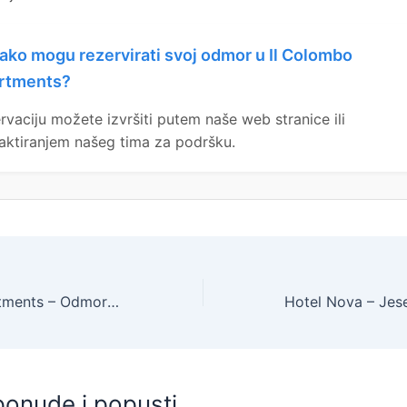
ako mogu rezervirati svoj odmor u Il Colombo
rtments?
rvaciju možete izvršiti putem naše web stranice ili
aktiranjem našeg tima za podršku.
Il Colombo Apartments – Odmor u divnoj Toskani, Certaldo, Toskana, Italija – 377 EUR – 4x noćenje u potpuno opremljenom dvosobnom apartmanu za 2 osobe, Korištenje posteljine i ručnika – -21% popusta
ponude i popusti