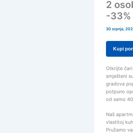
2 osob
-33% 
30 srpnja, 20
Kupi po
Otkrijte č
smješteni s
gradova pop
potpuno opr
od samo 40
Naš apartma
vlastitoj k
Pružamo vam