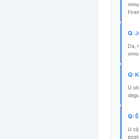
minu
Fire
J
Da, 
omog
K
U ok
degu
Š
U ci
poste