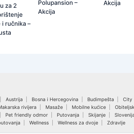
Polupansion –
Akcija
u za 2
Akcija
rištenje
 i ručnika –
usta
Austrija
Bosna i Hercegovina
Budimpešta
City
Makarska rivijera
Masaže
Mobilne kućice
Obiteljs
Pet friendly odmor
Putovanja
Skijanje
Slovenij
putovanja
Wellness
Wellness za dvoje
Zdravlje