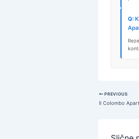
K
Apa
Reze
kont
PREVIOUS
Slične 