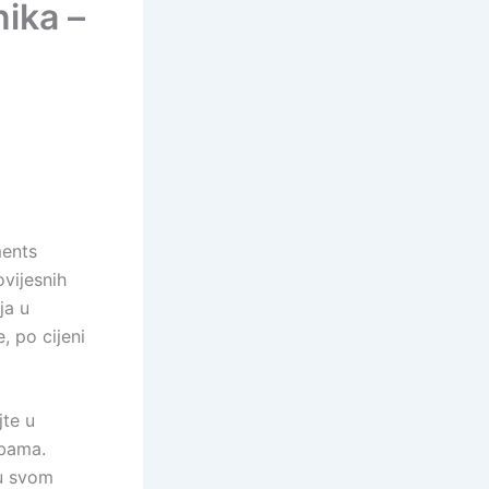
nika –
ments
vijesnih
ja u
 po cijeni
te u
obama.
 u svom