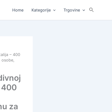
Home
Kategorije
Trgovine
alija – 400
 osobe,
divnoj
– 400
nu za