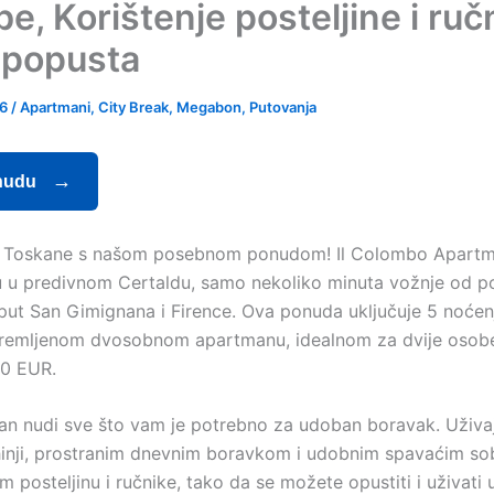
e, Korištenje posteljine i ruč
popusta
26
/
Apartmani
,
City Break
,
Megabon
,
Putovanja
nudu
ari Toskane s našom posebnom ponudom! Il Colombo Apart
u u predivnom Certaldu, samo nekoliko minuta vožnje od po
ut San Gimignana i Firence. Ova ponuda uključuje 5 noćen
emljenom dvosobnom apartmanu, idealnom za dvije osobe,
0 EUR.
n nudi sve što vam je potrebno za udoban boravak. Uživaj
uhinji, prostranim dnevnim boravkom i udobnim spavaćim s
 posteljinu i ručnike, tako da se možete opustiti i uživati