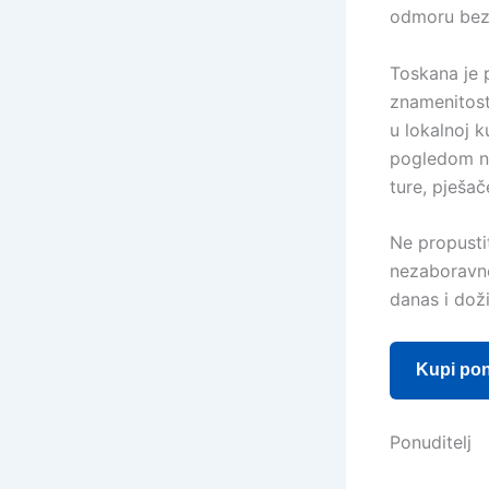
odmoru bez 
Toskana je 
znamenitosti
u lokalnoj k
pogledom na 
ture, pješač
Ne propustit
nezaboravne
danas i doži
Kupi po
Ponuditelj