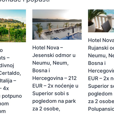
Hotel Nova
Hotel Nova –
Rujanski 
bo
Jesenski odmor u
Neumu, N
ts –
Neumu, Neum,
Bosna i
divnoj
Bosna i
Hercegovi
Certaldo,
Hercegovina – 212
EUR – 2x n
talija –
EUR – 2x noćenje u
Superior s
– 4x
Superior sobi s
pogledom 
u potpuno
pogledom na park
za 2 osobe
enom
za 2 osobe,
Polupansio
om