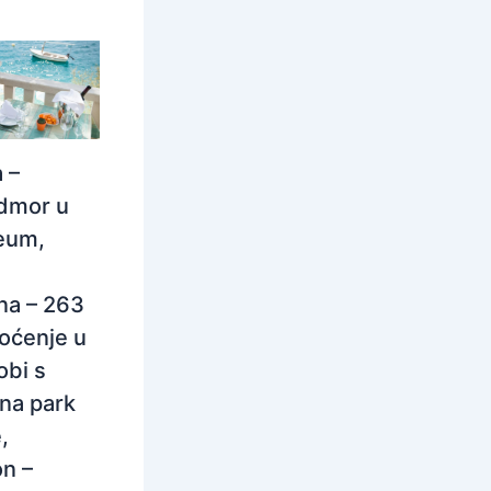
 –
odmor u
eum,
na – 263
oćenje u
obi s
na park
,
n –