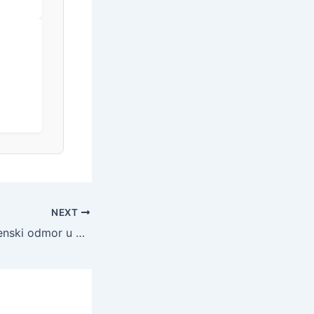
NEXT
Hotel Nova – Jesenski odmor u Neumu, Neum, Bosna i Hercegovina – 212 EUR – 2x noćenje u Superior sobi s pogledom na park za 2 osobe, Polupansion – Akcija