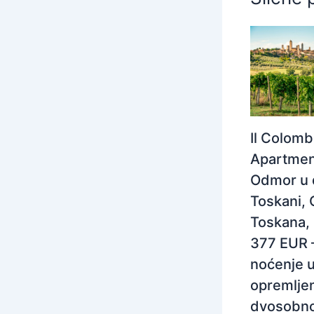
Il Colom
Apartmen
Odmor u 
Toskani, 
Toskana, I
377 EUR 
noćenje 
opremlj
dvosobn