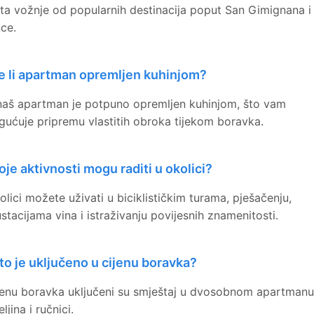
ta vožnje od popularnih destinacija poput San Gimignana i
nce.
e li apartman opremljen kuhinjom?
naš apartman je potpuno opremljen kuhinjom, što vam
ućuje pripremu vlastitih obroka tijekom boravka.
oje aktivnosti mogu raditi u okolici?
olici možete uživati u biciklističkim turama, pješačenju,
stacijama vina i istraživanju povijesnih znamenitosti.
to je uključeno u cijenu boravka?
jenu boravka uključeni su smještaj u dvosobnom apartmanu
ljina i ručnici.