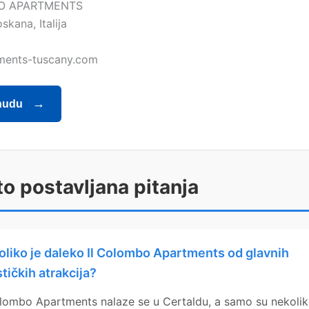
O APARTMENTS
skana, Italija
ments-tuscany.com
nudu
o postavljana pitanja
oliko je daleko Il Colombo Apartments od glavnih
stičkih atrakcija?
olombo Apartments nalaze se u Certaldu, a samo su nekoli