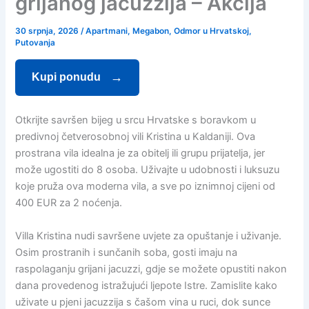
grijanog jacuzzija – Akcija
30 srpnja, 2026
/
Apartmani
,
Megabon
,
Odmor u Hrvatskoj
,
Putovanja
Kupi ponudu
Otkrijte savršen bijeg u srcu Hrvatske s boravkom u
predivnoj četverosobnoj vili Kristina u Kaldaniji. Ova
prostrana vila idealna je za obitelj ili grupu prijatelja, jer
može ugostiti do 8 osoba. Uživajte u udobnosti i luksuzu
koje pruža ova moderna vila, a sve po iznimnoj cijeni od
400 EUR za 2 noćenja.
Villa Kristina nudi savršene uvjete za opuštanje i uživanje.
Osim prostranih i sunčanih soba, gosti imaju na
raspolaganju grijani jacuzzi, gdje se možete opustiti nakon
dana provedenog istražujući ljepote Istre. Zamislite kako
uživate u pjeni jacuzzija s čašom vina u ruci, dok sunce