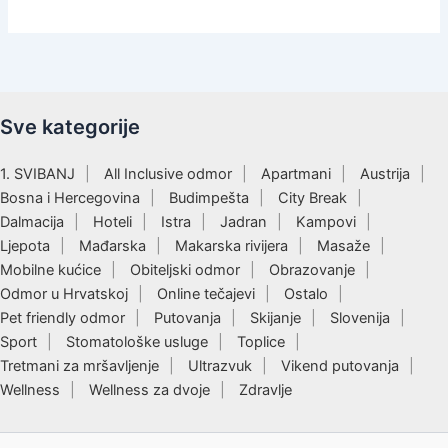
Sve kategorije
1. SVIBANJ
All Inclusive odmor
Apartmani
Austrija
Bosna i Hercegovina
Budimpešta
City Break
Dalmacija
Hoteli
Istra
Jadran
Kampovi
Ljepota
Mađarska
Makarska rivijera
Masaže
Mobilne kućice
Obiteljski odmor
Obrazovanje
Odmor u Hrvatskoj
Online tečajevi
Ostalo
Pet friendly odmor
Putovanja
Skijanje
Slovenija
Sport
Stomatološke usluge
Toplice
Tretmani za mršavljenje
Ultrazvuk
Vikend putovanja
Wellness
Wellness za dvoje
Zdravlje