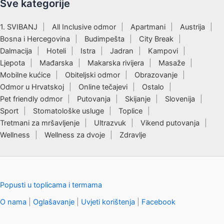
Sve kategorije
1. SVIBANJ
All Inclusive odmor
Apartmani
Austrija
Bosna i Hercegovina
Budimpešta
City Break
Dalmacija
Hoteli
Istra
Jadran
Kampovi
Ljepota
Mađarska
Makarska rivijera
Masaže
Mobilne kućice
Obiteljski odmor
Obrazovanje
Odmor u Hrvatskoj
Online tečajevi
Ostalo
Pet friendly odmor
Putovanja
Skijanje
Slovenija
Sport
Stomatološke usluge
Toplice
Tretmani za mršavljenje
Ultrazvuk
Vikend putovanja
Wellness
Wellness za dvoje
Zdravlje
Popusti u toplicama i termama
O nama
|
Oglašavanje
|
Uvjeti korištenja
|
Facebook