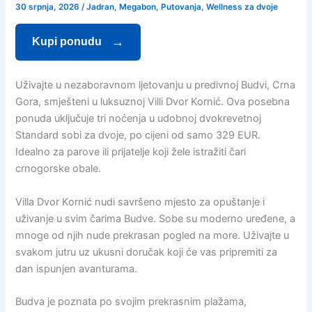
30 srpnja, 2026
/
Jadran
,
Megabon
,
Putovanja
,
Wellness za dvoje
Kupi ponudu
Uživajte u nezaboravnom ljetovanju u predivnoj Budvi, Crna
Gora, smješteni u luksuznoj Villi Dvor Kornić. Ova posebna
ponuda uključuje tri noćenja u udobnoj dvokrevetnoj
Standard sobi za dvoje, po cijeni od samo 329 EUR.
Idealno za parove ili prijatelje koji žele istražiti čari
crnogorske obale.
Villa Dvor Kornić nudi savršeno mjesto za opuštanje i
uživanje u svim čarima Budve. Sobe su moderno uređene, a
mnoge od njih nude prekrasan pogled na more. Uživajte u
svakom jutru uz ukusni doručak koji će vas pripremiti za
dan ispunjen avanturama.
Budva je poznata po svojim prekrasnim plažama,