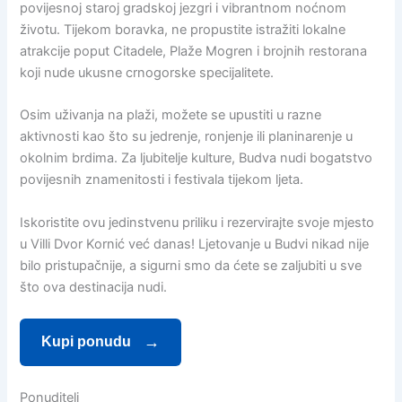
povijesnoj staroj gradskoj jezgri i vibrantnom noćnom
životu. Tijekom boravka, ne propustite istražiti lokalne
atrakcije poput Citadele, Plaže Mogren i brojnih restorana
koji nude ukusne crnogorske specijalitete.
Osim uživanja na plaži, možete se upustiti u razne
aktivnosti kao što su jedrenje, ronjenje ili planinarenje u
okolnim brdima. Za ljubitelje kulture, Budva nudi bogatstvo
povijesnih znamenitosti i festivala tijekom ljeta.
Iskoristite ovu jedinstvenu priliku i rezervirajte svoje mjesto
u Villi Dvor Kornić već danas! Ljetovanje u Budvi nikad nije
bilo pristupačnije, a sigurni smo da ćete se zaljubiti u sve
što ova destinacija nudi.
Kupi ponudu
Ponuditelj