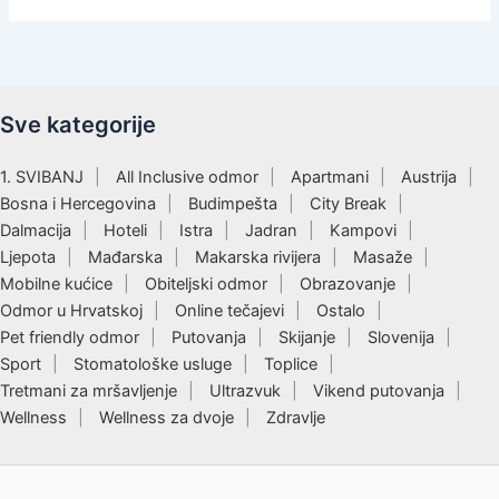
Sve kategorije
1. SVIBANJ
All Inclusive odmor
Apartmani
Austrija
Bosna i Hercegovina
Budimpešta
City Break
Dalmacija
Hoteli
Istra
Jadran
Kampovi
Ljepota
Mađarska
Makarska rivijera
Masaže
Mobilne kućice
Obiteljski odmor
Obrazovanje
Odmor u Hrvatskoj
Online tečajevi
Ostalo
Pet friendly odmor
Putovanja
Skijanje
Slovenija
Sport
Stomatološke usluge
Toplice
Tretmani za mršavljenje
Ultrazvuk
Vikend putovanja
Wellness
Wellness za dvoje
Zdravlje