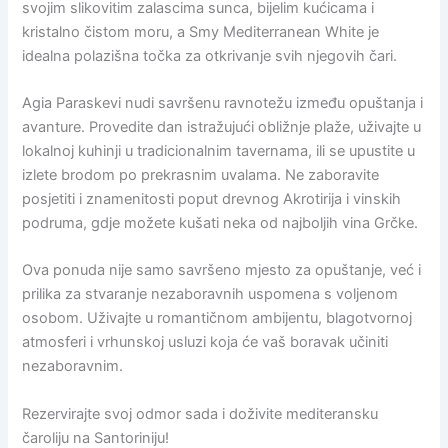
svojim slikovitim zalascima sunca, bijelim kućicama i
kristalno čistom moru, a Smy Mediterranean White je
idealna polazišna točka za otkrivanje svih njegovih čari.
Agia Paraskevi nudi savršenu ravnotežu između opuštanja i
avanture. Provedite dan istražujući obližnje plaže, uživajte u
lokalnoj kuhinji u tradicionalnim tavernama, ili se upustite u
izlete brodom po prekrasnim uvalama. Ne zaboravite
posjetiti i znamenitosti poput drevnog Akrotirija i vinskih
podruma, gdje možete kušati neka od najboljih vina Grčke.
Ova ponuda nije samo savršeno mjesto za opuštanje, već i
prilika za stvaranje nezaboravnih uspomena s voljenom
osobom. Uživajte u romantičnom ambijentu, blagotvornoj
atmosferi i vrhunskoj usluzi koja će vaš boravak učiniti
nezaboravnim.
Rezervirajte svoj odmor sada i doživite mediteransku
čaroliju na Santoriniju!