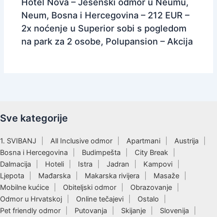
Hotel Nova – Jesenski odmor u Neumu,
Neum, Bosna i Hercegovina – 212 EUR –
2x noćenje u Superior sobi s pogledom
na park za 2 osobe, Polupansion – Akcija
Sve kategorije
1. SVIBANJ
All Inclusive odmor
Apartmani
Austrija
Bosna i Hercegovina
Budimpešta
City Break
Dalmacija
Hoteli
Istra
Jadran
Kampovi
Ljepota
Mađarska
Makarska rivijera
Masaže
Mobilne kućice
Obiteljski odmor
Obrazovanje
Odmor u Hrvatskoj
Online tečajevi
Ostalo
Pet friendly odmor
Putovanja
Skijanje
Slovenija