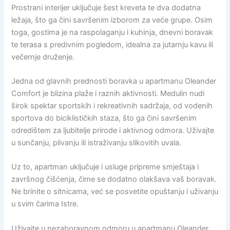
Prostrani interijer uključuje šest kreveta te dva dodatna
ležaja, što ga čini savršenim izborom za veće grupe. Osim
toga, gostima je na raspolaganju i kuhinja, dnevni boravak
te terasa s predivnim pogledom, idealna za jutarnju kavu ili
večernje druženje.
Jedna od glavnih prednosti boravka u apartmanu Oleander
Comfort je blizina plaže i raznih aktivnosti. Medulin nudi
širok spektar sportskih i rekreativnih sadržaja, od vodenih
sportova do biciklističkih staza, što ga čini savršenim
odredištem za ljubitelje prirode i aktivnog odmora. Uživajte
u sunčanju, plivanju ili istraživanju slikovitih uvala.
Uz to, apartman uključuje i usluge pripreme smještaja i
završnog čišćenja, čime se dodatno olakšava vaš boravak.
Ne brinite o sitnicama, već se posvetite opuštanju i uživanju
u svim čarima Istre.
Uživajte u nezaboravnom odmoru u apartmanu Oleander