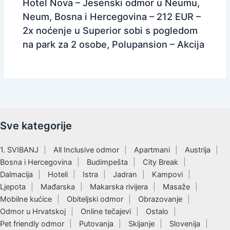
Hotel Nova – Jesenski odmor u Neumu,
Neum, Bosna i Hercegovina – 212 EUR –
2x noćenje u Superior sobi s pogledom
na park za 2 osobe, Polupansion – Akcija
Sve kategorije
1. SVIBANJ
All Inclusive odmor
Apartmani
Austrija
Bosna i Hercegovina
Budimpešta
City Break
Dalmacija
Hoteli
Istra
Jadran
Kampovi
Ljepota
Mađarska
Makarska rivijera
Masaže
Mobilne kućice
Obiteljski odmor
Obrazovanje
Odmor u Hrvatskoj
Online tečajevi
Ostalo
Pet friendly odmor
Putovanja
Skijanje
Slovenija