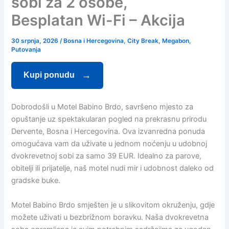
sobi za 2 osobe,
Besplatan Wi-Fi – Akcija
30 srpnja, 2026
/
Bosna i Hercegovina
,
City Break
,
Megabon
,
Putovanja
Kupi ponudu
Dobrodošli u Motel Babino Brdo, savršeno mjesto za
opuštanje uz spektakularan pogled na prekrasnu prirodu
Dervente, Bosna i Hercegovina. Ova izvanredna ponuda
omogućava vam da uživate u jednom noćenju u udobnoj
dvokrevetnoj sobi za samo 39 EUR. Idealno za parove,
obitelji ili prijatelje, naš motel nudi mir i udobnost daleko od
gradske buke.
Motel Babino Brdo smješten je u slikovitom okruženju, gdje
možete uživati u bezbrižnom boravku. Naša dvokrevetna