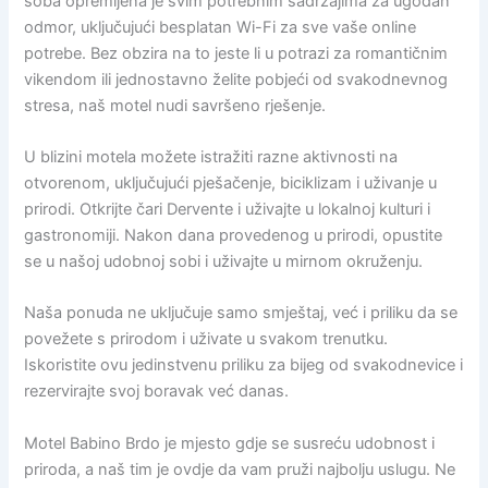
soba opremljena je svim potrebnim sadržajima za ugodan
odmor, uključujući besplatan Wi-Fi za sve vaše online
potrebe. Bez obzira na to jeste li u potrazi za romantičnim
vikendom ili jednostavno želite pobjeći od svakodnevnog
stresa, naš motel nudi savršeno rješenje.
U blizini motela možete istražiti razne aktivnosti na
otvorenom, uključujući pješačenje, biciklizam i uživanje u
prirodi. Otkrijte čari Dervente i uživajte u lokalnoj kulturi i
gastronomiji. Nakon dana provedenog u prirodi, opustite
se u našoj udobnoj sobi i uživajte u mirnom okruženju.
Naša ponuda ne uključuje samo smještaj, već i priliku da se
povežete s prirodom i uživate u svakom trenutku.
Iskoristite ovu jedinstvenu priliku za bijeg od svakodnevice i
rezervirajte svoj boravak već danas.
Motel Babino Brdo je mjesto gdje se susreću udobnost i
priroda, a naš tim je ovdje da vam pruži najbolju uslugu. Ne