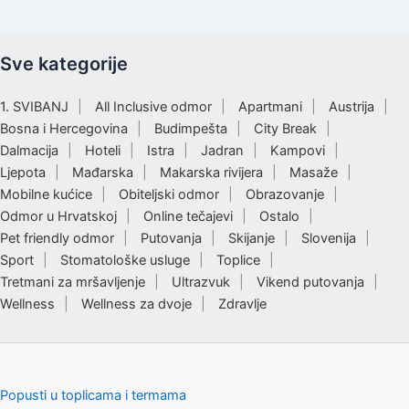
Sve kategorije
1. SVIBANJ
All Inclusive odmor
Apartmani
Austrija
Bosna i Hercegovina
Budimpešta
City Break
Dalmacija
Hoteli
Istra
Jadran
Kampovi
Ljepota
Mađarska
Makarska rivijera
Masaže
Mobilne kućice
Obiteljski odmor
Obrazovanje
Odmor u Hrvatskoj
Online tečajevi
Ostalo
Pet friendly odmor
Putovanja
Skijanje
Slovenija
Sport
Stomatološke usluge
Toplice
Tretmani za mršavljenje
Ultrazvuk
Vikend putovanja
Wellness
Wellness za dvoje
Zdravlje
Popusti u toplicama i termama