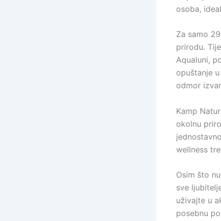
osoba, ideal
Za samo 299
prirodu. Tij
Aqualuni, p
opuštanje u
odmor izva
Kamp Natura 
okolnu priro
jednostavno
wellness tr
Osim što nu
sve ljubitel
uživajte u a
posebnu ponu