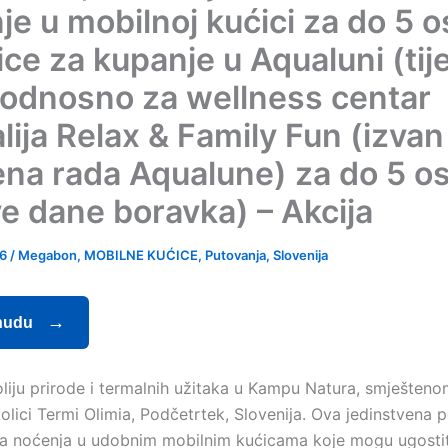
je u mobilnoj kućici za do 5 o
ice za kupanje u Aqualuni (ti
 odnosno za wellness centar
lija Relax & Family Fun (izvan
na rada Aqualune) za do 5 o
ve dane boravka) – Akcija
26
/
Megabon
,
MOBILNE KUĆICE
,
Putovanja
,
Slovenija
nudu
oliju prirode i termalnih užitaka u Kampu Natura, smješteno
kolici Termi Olimia, Podčetrtek, Slovenija. Ova jedinstvena
va noćenja u udobnim mobilnim kućicama koje mogu ugostit