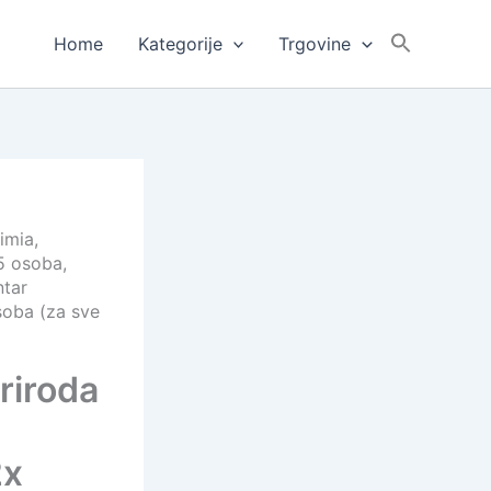
Home
Kategorije
Trgovine
imia,
5 osoba,
ntar
soba (za sve
riroda
2x