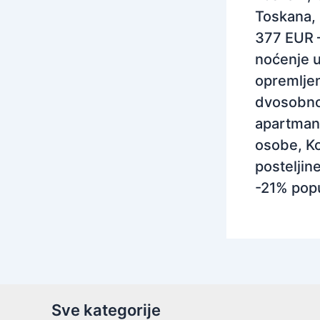
Toskana, I
377 EUR 
noćenje 
opremlj
dvosobn
apartman
osobe, Ko
posteljine
-21% pop
Sve kategorije