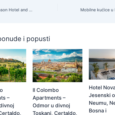
Park Inn by Radisson Hotel and Spa Zalakaros – Wellness odmor tijekom tjedna, Zalakaros, Mađarska – 600 EUR – 3x noćenje u dvokrevetnoj Standard sobi za 2 osobe, All inclusive – Akcija
ponude i popusti
Hotel Nova
Il Colombo
bo
Jesenski 
Apartments –
ts –
Neumu, N
Odmor u divnoj
divnoj
Bosna i
Toskani, Certaldo,
Certaldo,