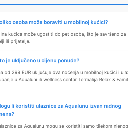
oliko osoba može boraviti u mobilnoj kućici?
lna kućica može ugostiti do pet osoba, što je savršeno za
ji ili prijatelje.
to je uključeno u cijenu ponude?
na od 299 EUR uključuje dva noćenja u mobilnoj kućici i ula
upanje u Aqualuni ili wellness centar Termalija Relax & Fami
ogu li koristiti ulaznice za Aqualunu izvan radnog
mena?
ulaznice za Aqualunu mogu se koristiti samo tijekom njeno