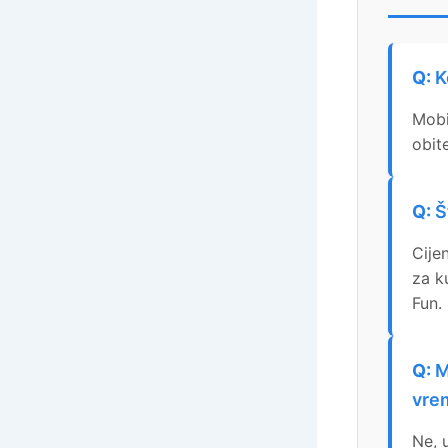
K
Mobi
obitel
Š
Cije
za k
Fun.
M
vre
Ne, 