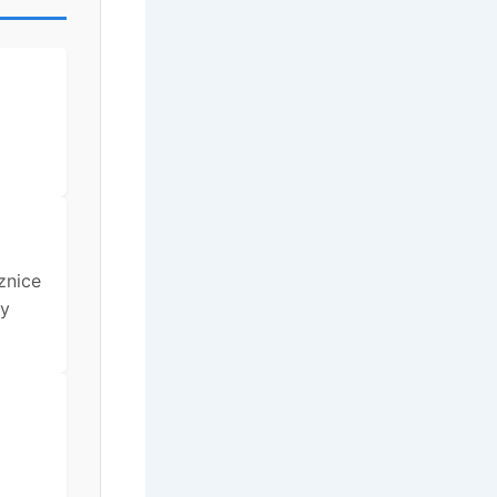
znice
ly
g