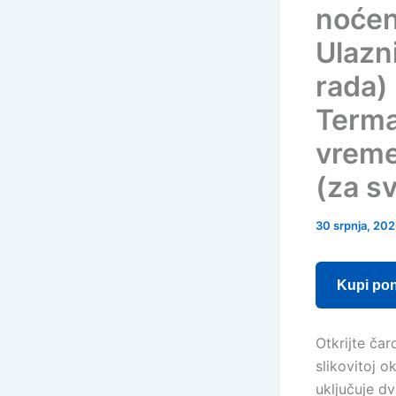
noćen
Ulazn
rada)
Terma
vreme
(za s
30 srpnja, 20
Kupi po
Otkrijte čar
slikovitoj o
uključuje d