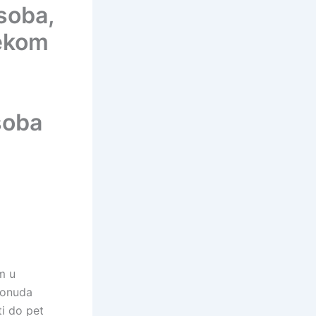
soba,
jekom
soba
m u
 ponuda
i do pet