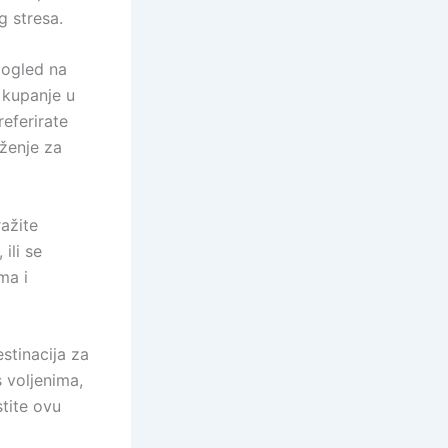
g stresa.
pogled na
a kupanje u
eferirate
uženje za
ražite
ili se
ma i
stinacija za
s voljenima,
stite ovu