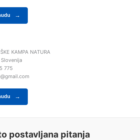
nudu
IŠKE KAMPA NATURA
 Slovenija
5 775
e@gmail.com
nudu
o postavljana pitanja