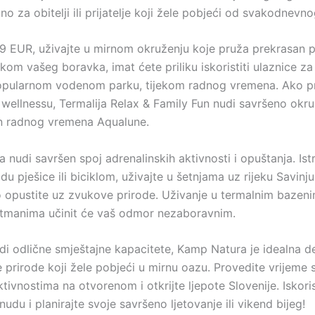
no za obitelji ili prijatelje koji žele pobjeći od svakodnevno
 EUR, uživajte u mirnom okruženju koje pruža prekrasan 
ekom vašeg boravka, imat ćete priliku iskoristiti ulaznice z
opularnom vodenom parku, tijekom radnog vremena. Ako pr
 wellnessu, Termalija Relax & Family Fun nudi savršeno okr
n radnog vremena Aqualune.
nudi savršen spoj adrenalinskih aktivnosti i opuštanja. Ist
du pješice ili biciklom, uživajte u šetnjama uz rijeku Savinju, 
 opustite uz zvukove prirode. Uživanje u termalnim bazeni
etmanima učinit će vaš odmor nezaboravnim.
di odlične smještajne kapacitete, Kamp Natura je idealna de
je prirode koji žele pobjeći u mirnu oazu. Provedite vrijeme 
ktivnostima na otvorenom i otkrijte ljepote Slovenije. Iskori
du i planirajte svoje savršeno ljetovanje ili vikend bijeg!