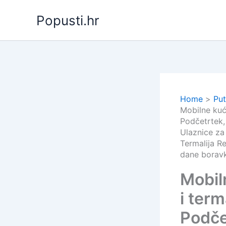
Skip
Popusti.hr
to
content
Home
Put
Mobilne kuć
Podčetrtek,
Ulaznice za
Termalija R
dane boravk
Mobil
i term
Podče