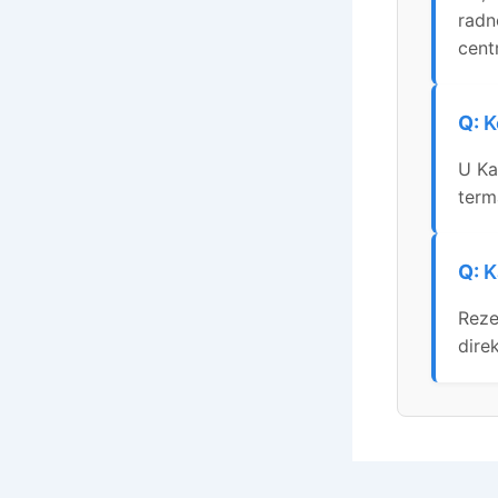
radn
cent
K
U Ka
term
K
Reze
dire