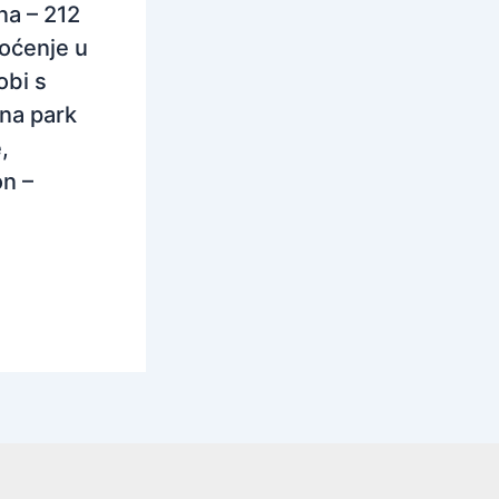
na – 212
oćenje u
obi s
na park
,
n –