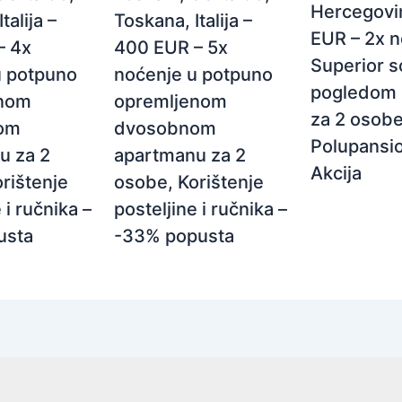
Hercegovi
Toskana, Italija –
talija –
EUR – 2x n
400 EUR – 5x
– 4x
Superior s
noćenje u potpuno
u potpuno
pogledom 
opremljenom
enom
za 2 osobe
dvosobnom
om
Polupansio
apartmanu za 2
u za 2
Akcija
osobe, Korištenje
rištenje
posteljine i ručnika –
 i ručnika –
-33% popusta
usta