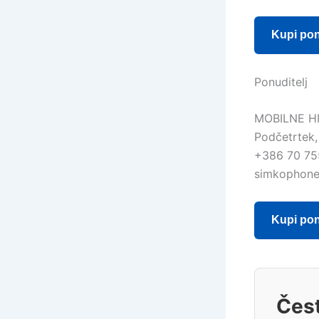
Kupi po
Ponuditelj
MOBILNE H
Podčetrtek,
+386 70 75
simkophon
Kupi po
Čest