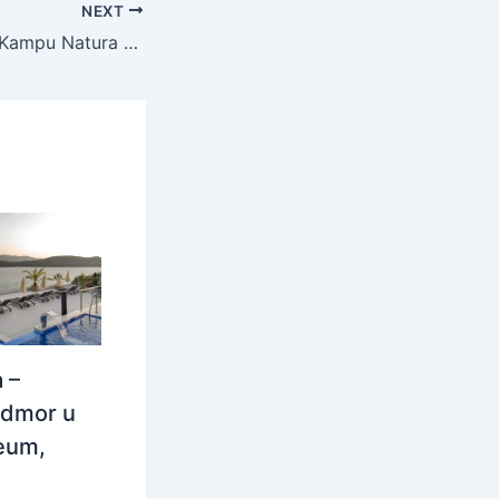
NEXT
Mobilne kućice u Kampu Natura – Priroda i wellness u Termama Olimia, Podčetrtek, Slovenija – 449 EUR – 3x noćenje u mobilnoj kućici za do 5 osoba, Ulaznice za kupanje u Aqualuni (tijekom rada) odnosno za wellness centar Termalija Relax & Family Fun (izvan vremena rada Aqualune) za do 5 osoba (za sve dane boravka) – Akcija
 –
odmor u
eum,