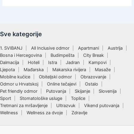
Sve kategorije
1. SVIBANJ
All Inclusive odmor
Apartmani
Austrija
Bosna i Hercegovina
Budimpešta
City Break
Dalmacija
Hoteli
Istra
Jadran
Kampovi
Ljepota
Mađarska
Makarska rivijera
Masaže
Mobilne kućice
Obiteljski odmor
Obrazovanje
Odmor u Hrvatskoj
Online tečajevi
Ostalo
Pet friendly odmor
Putovanja
Skijanje
Slovenija
Sport
Stomatološke usluge
Toplice
Tretmani za mršavljenje
Ultrazvuk
Vikend putovanja
Wellness
Wellness za dvoje
Zdravlje