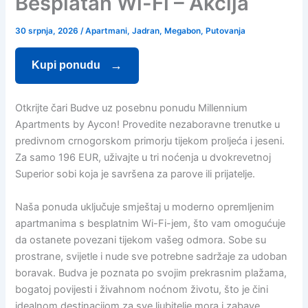
Besplatan Wi-Fi – Akcija
30 srpnja, 2026
/
Apartmani
,
Jadran
,
Megabon
,
Putovanja
Kupi ponudu
Otkrijte čari Budve uz posebnu ponudu Millennium
Apartments by Aycon! Provedite nezaboravne trenutke u
predivnom crnogorskom primorju tijekom proljeća i jeseni.
Za samo 196 EUR, uživajte u tri noćenja u dvokrevetnoj
Superior sobi koja je savršena za parove ili prijatelje.
Naša ponuda uključuje smještaj u moderno opremljenim
apartmanima s besplatnim Wi-Fi-jem, što vam omogućuje
da ostanete povezani tijekom vašeg odmora. Sobe su
prostrane, svijetle i nude sve potrebne sadržaje za udoban
boravak. Budva je poznata po svojim prekrasnim plažama,
bogatoj povijesti i živahnom noćnom životu, što je čini
idealnom destinacijom za sve ljubitelje mora i zabave.