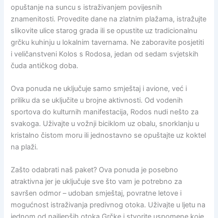
opuštanje na suncu s istraživanjem povijesnih
znamenitosti. Provedite dane na zlatnim plažama, istražujte
slikovite ulice starog grada ili se opustite uz tradicionalnu
grčku kuhinju u lokalnim tavernama. Ne zaboravite posjetiti
i veličanstveni Kolos s Rodosa, jedan od sedam svjetskih
čuda antičkog doba.
Ova ponuda ne uključuje samo smještaj i avione, već i
priliku da se uključite u brojne aktivnosti. Od vodenih
sportova do kulturnih manifestacija, Rodos nudi nešto za
svakoga. Uživajte u vožnji biciklom uz obalu, snorklanju u
kristalno čistom moru ili jednostavno se opuštajte uz koktel
na plaži.
Zašto odabrati naš paket? Ova ponuda je posebno
atraktivna jer je uključuje sve što vam je potrebno za
savršen odmor – udoban smještaj, povratne letove i
mogućnost istraživanja predivnog otoka. Uživajte u ljetu na
jednom od najljepših otoka Grčke i stvorite uspomene koje