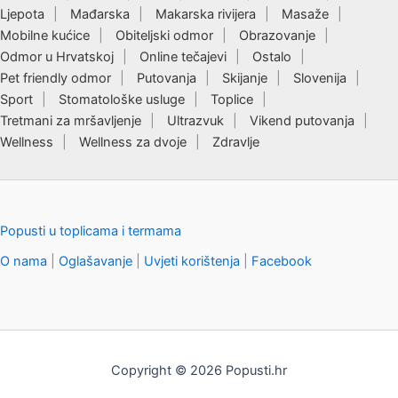
Ljepota
Mađarska
Makarska rivijera
Masaže
Mobilne kućice
Obiteljski odmor
Obrazovanje
Odmor u Hrvatskoj
Online tečajevi
Ostalo
Pet friendly odmor
Putovanja
Skijanje
Slovenija
Sport
Stomatološke usluge
Toplice
Tretmani za mršavljenje
Ultrazvuk
Vikend putovanja
Wellness
Wellness za dvoje
Zdravlje
Popusti u toplicama i termama
O nama
|
Oglašavanje
|
Uvjeti korištenja
|
Facebook
Copyright © 2026 Popusti.hr