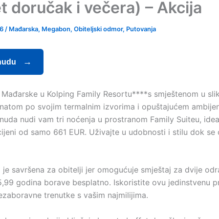
t doručak i večera) – Akcija
26
/
Mađarska
,
Megabon
,
Obiteljski odmor
,
Putovanja
nudu
ri Mađarske u Kolping Family Resortu****s smještenom u sl
natom po svojim termalnim izvorima i opuštajućem ambije
uda nudi vam tri noćenja u prostranom Family Suiteu, ide
 cijeni od samo 661 EUR. Uživajte u udobnosti i stilu dok se
je savršena za obitelji jer omogućuje smještaj za dvije odr
,99 godina borave besplatno. Iskoristite ovu jedinstvenu pri
ezaboravne trenutke s vašim najmilijima.