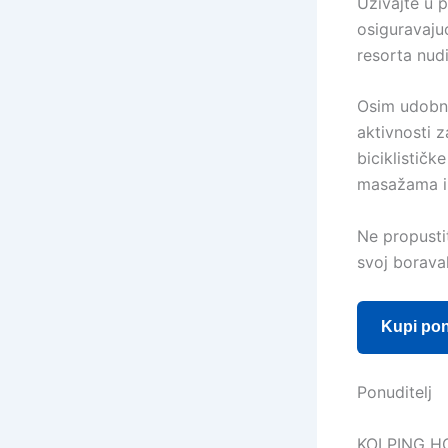
Uživajte u 
osiguravaju
resorta nudi
Osim udobno
aktivnosti z
biciklističk
masažama i
Ne propusti
svoj borava
Kupi po
Ponuditelj
KOLPING H