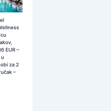
el
Wellness
rcu
rakov,
116 EUR –
 u
obi za 2
ručak –