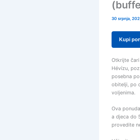
(buffe
30 srpnja, 20
Kupi po
Otkrijte ča
Hévízu, poz
posebna pon
obitelji, po
voljenima.
Ova ponuda 
a djeca do 5
provedite n