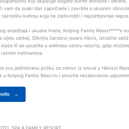
polupansionu koji uključuje bogate buffet doručke i večere,
ći vam da svaki dan započnete i završite s ukusnim obroci
 raznoliku kuhinju koja će zadovoljiti i najzahtjevnije nepce
g smještaja i ukusne hrane, Kolping Family Resort****s nu
a cijelu obitelj. Otkrijte čarobno jezero Hévíz, istražite obliž
e staze ili se opustite u wellness centru resorta, gdje možete
 raznim tretmanima.
te ovu jedinstvenu priliku za odmor iz snova u Hévízu! Reze
k u Kolping Family Resortu i stvorite nezaboravne uspomene 
nudu
OTEL SPA & FAMILY RESORT