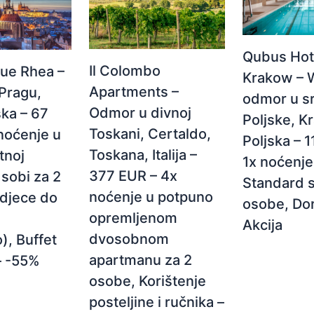
Qubus Hot
Il Colombo
ue Rhea –
Krakow – 
Apartments –
Pragu,
odmor u s
Odmor u divnoj
ka – 67
Poljske, K
Toskani, Certaldo,
noćenje u
Poljska – 
Toskana, Italija –
tnoj
1x noćenje
377 EUR – 4x
sobi za 2
Standard s
noćenje u potpuno
 djece do
osobe, Do
opremljenom
Akcija
dvosobnom
), Buffet
apartmanu za 2
– -55%
osobe, Korištenje
posteljine i ručnika –