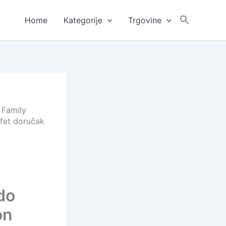
Home
Kategorije
Trgovine
 Family
ffet doručak
do
on