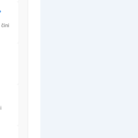
?
čini
i