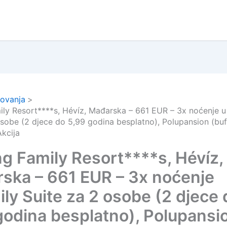
ovanja
ily Resort****s, Hévíz, Mađarska – 661 EUR – 3x noćenje u
osobe (2 djece do 5,99 godina besplatno), Polupansion (bu
Akcija
ng Family Resort****s, Hévíz,
ska – 661 EUR – 3x noćenje
ily Suite za 2 osobe (2 djece 
godina besplatno), Polupansi