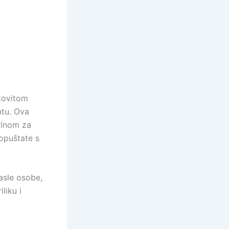
ikovitom
ntu. Ova
alnom za
 opuštate s
asle osobe,
liku i