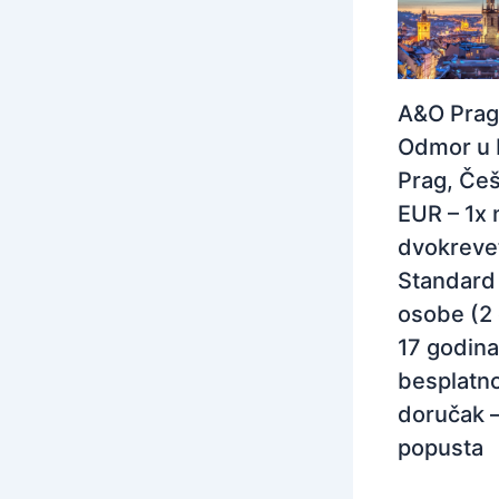
A&O Prag
Odmor u 
Prag, Češ
EUR – 1x 
dvokreve
Standard 
osobe (2
17 godina
besplatno
doručak 
popusta