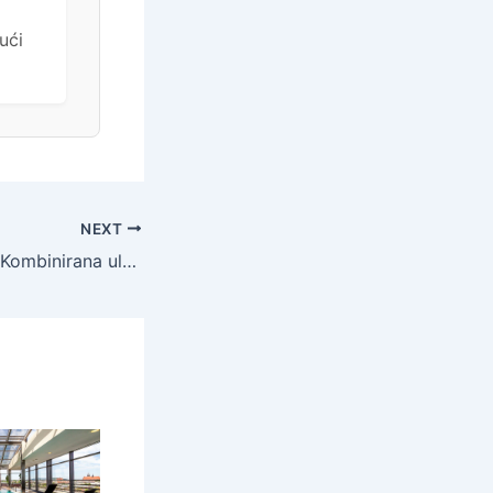
ući
NEXT
Gardaland Park – Kombinirana ulaznica Gardaland Park + Sea life Aquarium, Castelnuovo del Garda, Italija – 60 EUR – 1x kombinirana ulaznica Gardaland Park + Sea life Aquarium za osobe iznad 90 cm (ulaznica se može iskoristiti dva dana zaredom), Besplatan ulaz za djecu manju od 90 cm – Akcija