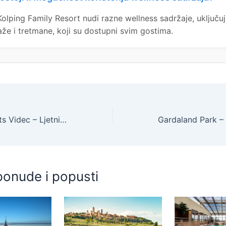
Kolping Family Resort nudi razne wellness sadržaje, uključuj
že i tretmane, koji su dostupni svim gostima.
Forest Apartments Videc – Ljetni wellness vikend odmor na Pohorju za 10 osoba, Pohorje, Slovenija – 399 EUR – 2x noćenje u dvosobnom apartmanu s balkonom za 10 osoba, Neograničeno korištenje WellNest unutarnjega bazena od 12 do 20 sati – Akcija
ponude i popusti