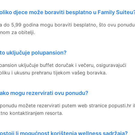
oliko djece može boraviti besplatno u Family Suiteu
a do 5,99 godina mogu boraviti besplatno, što ovu ponudu 
lnom za obitelji.
to uključuje polupansion?
pansion uključuje buffet doručak i večeru, osiguravajući
oliku i ukusnu prehranu tijekom vašeg boravka.
ako mogu rezervirati ovu ponudu?
ponudu možete rezervirati putem web stranice popusti.hr il
ktno kontaktiranjem resorta.
ostoji li mogućnost korištenja wellness sadržaja?