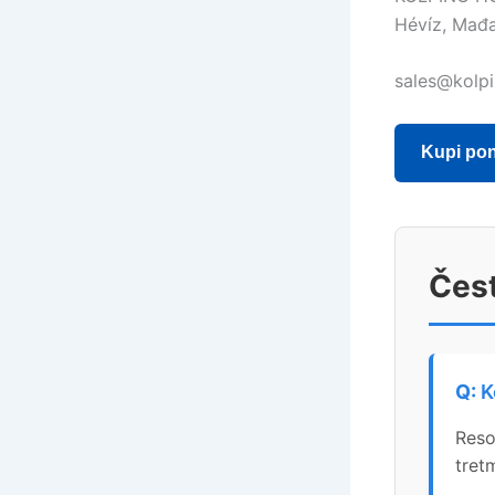
Hévíz, Mađ
sales@kolpi
Kupi po
Čest
K
Reso
tret