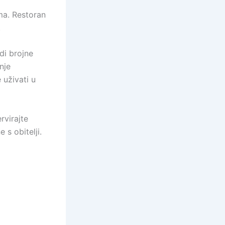
ma. Restoran
.
di brojne
nje
 uživati u
rvirajte
s obitelji.