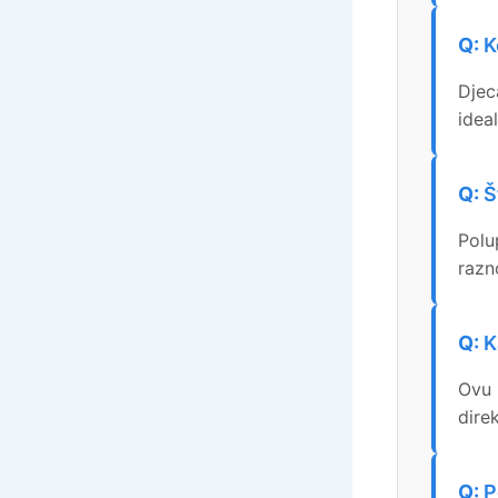
K
Djec
idea
Š
Polu
razn
K
Ovu 
dire
P