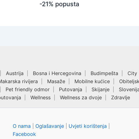
-21% popusta
Austrija
Bosna i Hercegovina
Budimpešta
City
Makarska rivijera
Masaže
Mobilne kućice
Obiteljs
Pet friendly odmor
Putovanja
Skijanje
Slovenij
putovanja
Wellness
Wellness za dvoje
Zdravlje
O nama
|
Oglašavanje
|
Uvjeti korištenja
|
Facebook