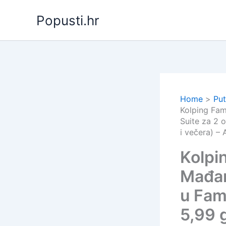
Skip
Popusti.hr
to
content
Home
Put
Kolping Fam
Suite za 2 
i večera) – 
Kolpi
Mađar
u Fam
5,99 