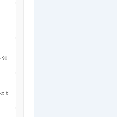
o 90
ko bi