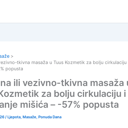
saže
 vezivno-tkivna masaža u Tuus Kozmetik za bolju cirkulaciju
7% popusta
čna ili vezivno-tkivna masaža 
ozmetik za bolju cirkulaciju i
anje mišića – -57% popusta
026
/
Ljepota
,
Masaže
,
Ponuda Dana