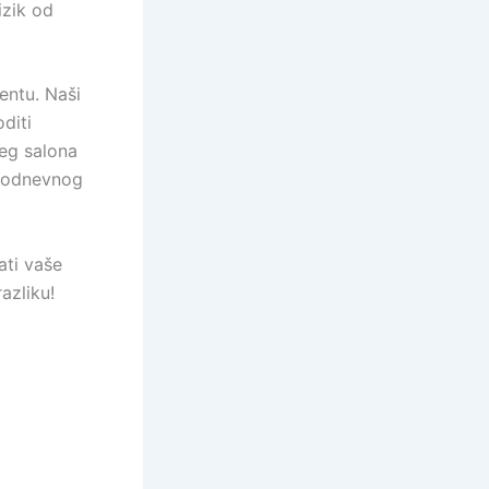
izik od
entu. Naši
diti
šeg salona
akodnevnog
ati vaše
azliku!