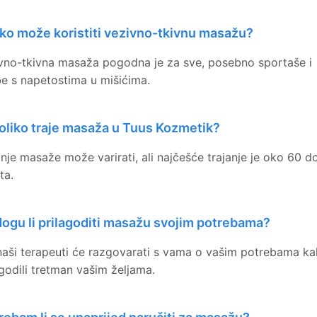
ko može koristiti vezivno-tkivnu masažu?
vno-tkivna masaža pogodna je za sve, posebno sportaše i
e s napetostima u mišićima.
oliko traje masaža u Tuus Kozmetik?
anje masaže može varirati, ali najčešće trajanje je oko 60 d
ta.
ogu li prilagoditi masažu svojim potrebama?
naši terapeuti će razgovarati s vama o vašim potrebama ka
agodili tretman vašim željama.