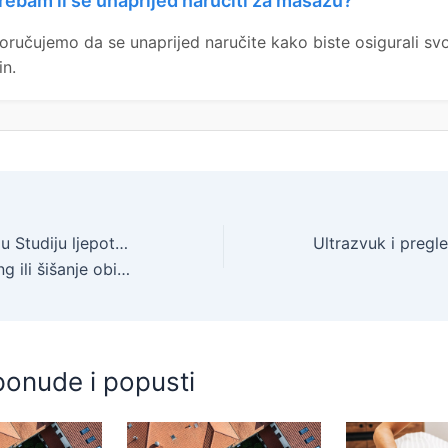
rebam li se unaprijed naručiti za masažu?
oručujemo da se unaprijed naručite kako biste osigurali svo
in.
Osvježite kosu u u Studiju ljepote Manuela – pranje, njega,
im ili vrućim škarama – -42% popusta
ponude i popusti