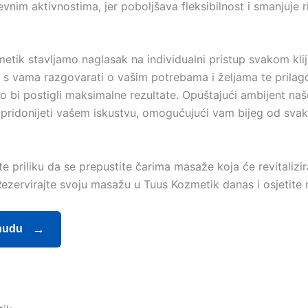
jevnim aktivnostima, jer poboljšava fleksibilnost i smanjuje r
etik stavljamo naglasak na individualni pristup svakom klij
e s vama razgovarati o vašim potrebama i željama te prilago
o bi postigli maksimalne rezultate. Opuštajući ambijent na
pridonijeti vašem iskustvu, omogućujući vam bijeg od sv
e priliku da se prepustite čarima masaže koja će revitalizir
 Rezervirajte svoju masažu u Tuus Kozmetik danas i osjetite r
nudu