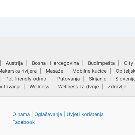
Austrija
Bosna i Hercegovina
Budimpešta
City
Makarska rivijera
Masaže
Mobilne kućice
Obiteljs
Pet friendly odmor
Putovanja
Skijanje
Slovenij
putovanja
Wellness
Wellness za dvoje
Zdravlje
O nama
|
Oglašavanje
|
Uvjeti korištenja
|
Facebook