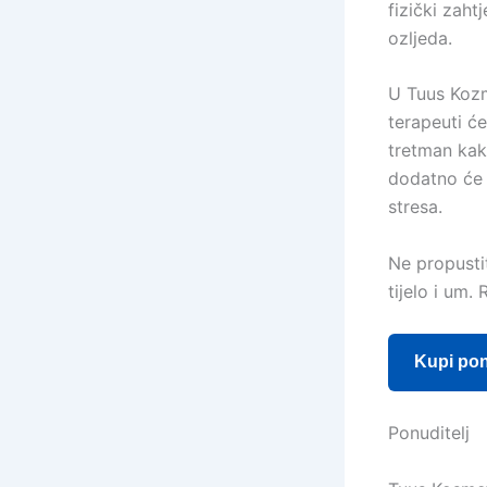
fizički zaht
ozljeda.
U Tuus Kozm
terapeuti ć
tretman kak
dodatno će 
stresa.
Ne propustit
tijelo i um.
Kupi po
Ponuditelj