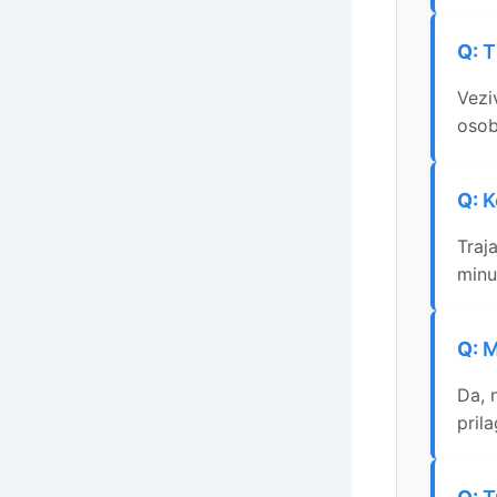
T
Vezi
osob
K
Traj
minu
M
Da, 
pril