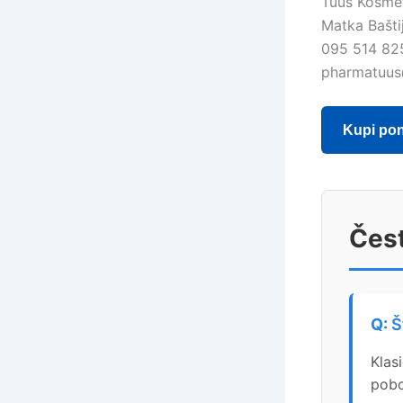
Tuus Kosme
Matka Baštij
095 514 82
pharmatuus
Kupi po
Čest
Š
Klas
pobo