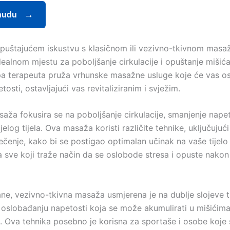
nudu
opuštajućem iskustvu s klasičnom ili vezivno-tkivnom mas
dealnom mjestu za poboljšanje cirkulacije i opuštanje mišić
pa terapeuta pruža vrhunske masažne usluge koje će vas os
etosti, ostavljajući vas revitaliziranim i svježim.
aža fokusira se na poboljšanje cirkulacije, smanjenje napet
jelog tijela. Ova masaža koristi različite tehnike, uključujući
nječenje, kako bi se postigao optimalan učinak na vaše tijelo
za sve koji traže način da se oslobode stresa i opuste nako
ane, vezivno-tkivna masaža usmjerena je na dublje slojeve t
oslobađanju napetosti koja se može akumulirati u mišićima
. Ova tehnika posebno je korisna za sportaše i osobe koje