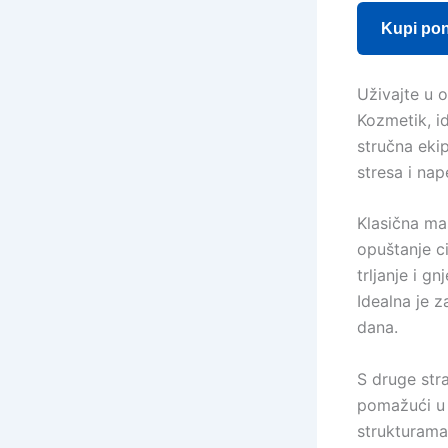
Kupi po
Uživajte u 
Kozmetik, i
stručna eki
stresa i nap
Klasična mas
opuštanje ci
trljanje i g
Idealna je 
dana.
S druge str
pomažući u 
strukturama