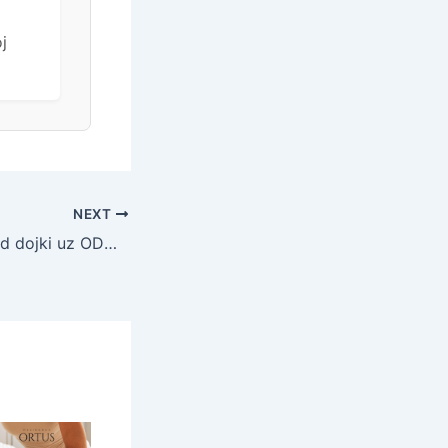
j
NEXT
Ultrazvuk i pregled dojki uz ODMAH gotove nalaze u Poliklinici Đurić – -38% popusta