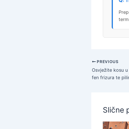
T
Prep
term
PREVIOUS
fen frizura te piling ili šišanje običn
Slične 