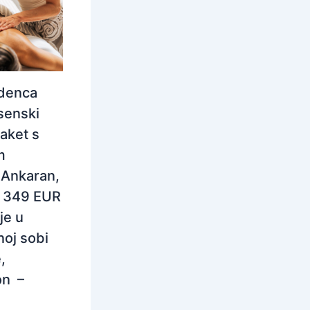
idenca
senski
aket s
m
Ankaran,
– 349 EUR
je u
oj sobi
,
on –