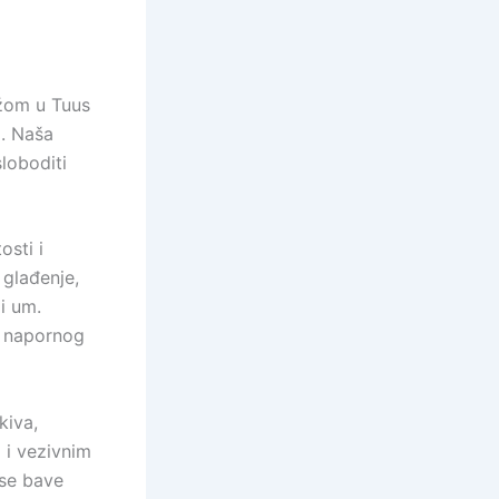
ažom u Tuus
a. Naša
loboditi
osti i
 glađenje,
 i um.
n napornog
kiva,
 i vezivnim
 se bave