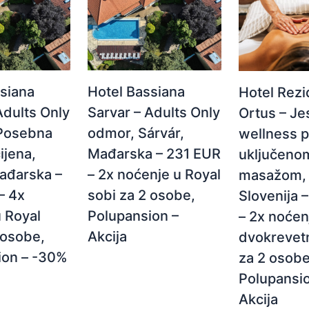
siana
Hotel Bassiana
Hotel Rez
Adults Only
Sarvar – Adults Only
Ortus – Je
Posebna
odmor, Sárvár,
wellness p
ijena,
Mađarska – 231 EUR
uključeno
ađarska –
– 2x noćenje u Royal
masažom, 
– 4x
sobi za 2 osobe,
Slovenija 
 Royal
Polupansion –
– 2x noćen
 osobe,
Akcija
dvokrevetn
ion – -30%
za 2 osobe
Polupansi
Akcija