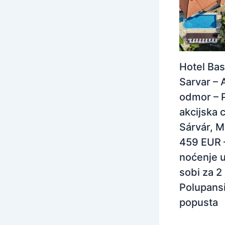
Hotel Bas
Sarvar – 
odmor – 
akcijska c
Sárvár, M
459 EUR 
noćenje u
sobi za 2
Polupans
popusta