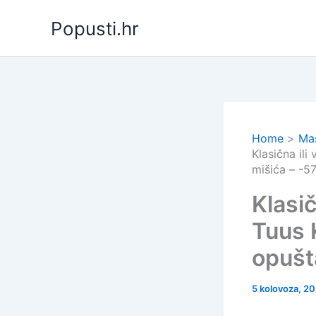
Skip
Popusti.hr
to
content
Home
Ma
Klasična ili
mišića – -5
Klasi
Tuus K
opušt
5 kolovoza, 2