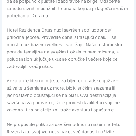
da se potpuno opustite i zaboravite na brige. Odaberite
između raznih masažnih tretmana koji su prilagođeni vašim
potrebama i željama.
Hotel Rezidenca Ortus nudi savršen spoj udobnosti i
prirodne ljepote. Provedite dane istražujući obalu ili se
opustite uz bazen i wellness sadržaje. Naša restoranska
ponuda temelji se na svježim i lokalnim namirnicama, a
polupansion uključuje ukusne doručke i večere koje će
zadovoljiti svačiji ukus.
Ankaran je idealno mjesto za bijeg od gradske gužve –
uživajte u šetnjama uz more, biciklističkim stazama ili
jednostavno opuštajući se na plaži. Ova destinacija je
savršena za parove koji žele provesti kvalitetno vrijeme
zajedno ili za prijatelje koji traže avanturu i opuštanje.
Ne propustite priliku za savršen odmor u našem hotelu.
Rezervirajte svoj wellness paket već danas i doživite