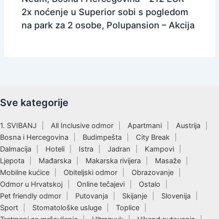
2x noćenje u Superior sobi s pogledom
na park za 2 osobe, Polupansion – Akcija
Sve kategorije
1. SVIBANJ
All Inclusive odmor
Apartmani
Austrija
Bosna i Hercegovina
Budimpešta
City Break
Dalmacija
Hoteli
Istra
Jadran
Kampovi
Ljepota
Mađarska
Makarska rivijera
Masaže
Mobilne kućice
Obiteljski odmor
Obrazovanje
Odmor u Hrvatskoj
Online tečajevi
Ostalo
Pet friendly odmor
Putovanja
Skijanje
Slovenija
Sport
Stomatološke usluge
Toplice