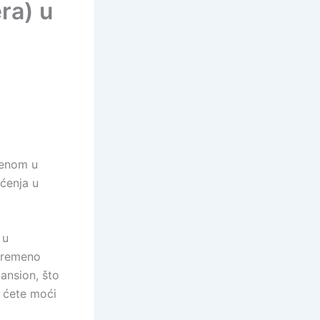
ra) u
tenom u
ćenja u
 u
ovremeno
ansion, što
 ćete moći