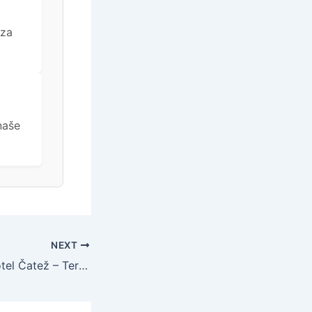
 za
naše
NEXT
Terme Čatež – Hotel Čatež – Termalni odmor, Čatež ob Savi, Slovenija – 356 EUR – 2x noćenje u dvokrevetnoj sobi s balkonom ili sobi s terasom u prizemlju ili sobi s francuskim balkonom za 2 osobe, Polupansion (doručak i večera) – Akcija