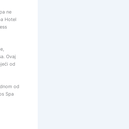
 pa ne
pa Hotel
ness
e,
sa. Ovaj
jeći od
jednom od
ros Spa