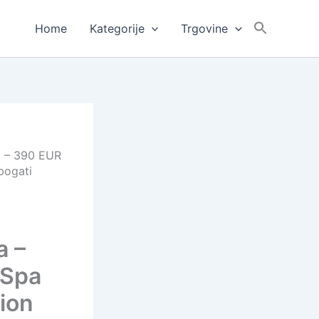
Home
Kategorije
Trgovine
a – 390 EUR
bogati
a –
 Spa
ion