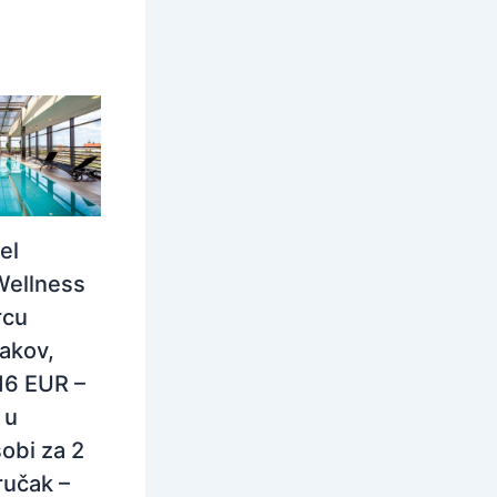
el
Wellness
rcu
rakov,
116 EUR –
 u
obi za 2
ručak –