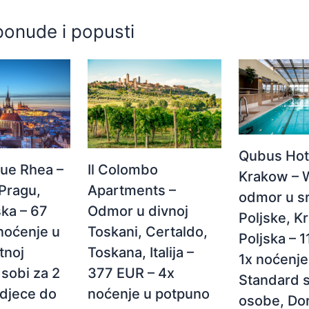
ponude i popusti
Qubus Hot
Il Colombo
ue Rhea –
Krakow – 
Apartments –
Pragu,
odmor u s
Odmor u divnoj
ka – 67
Poljske, K
Toskani, Certaldo,
noćenje u
Poljska – 
Toskana, Italija –
tnoj
1x noćenje
377 EUR – 4x
sobi za 2
Standard s
noćenje u potpuno
 djece do
osobe, Do