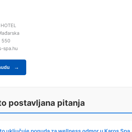
 HOTEL
Mađarska
 550
s-spa.hu
nudu
o postavljana pitanja
to uključuje ponuda za wellness odmor u Karos Spa