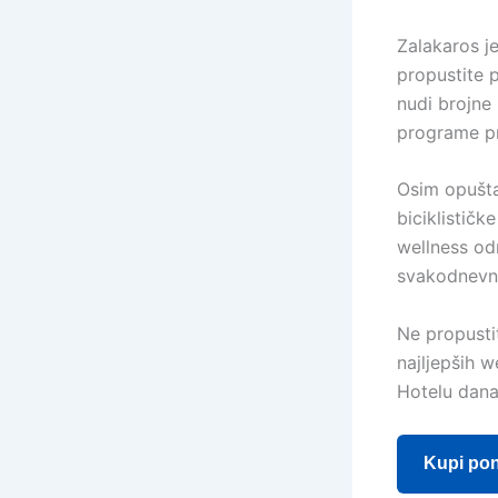
Zalakaros j
propustite 
nudi brojne
programe p
Osim opuštan
biciklističk
wellness od
svakodnevno
Ne propustit
najljepših 
Hotelu danas
Kupi po