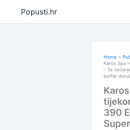
Skip
Popusti.hr
to
content
Home
Put
Karos Spa H
– 3x noćenj
buffet doru
Karos
tijek
390 E
Super