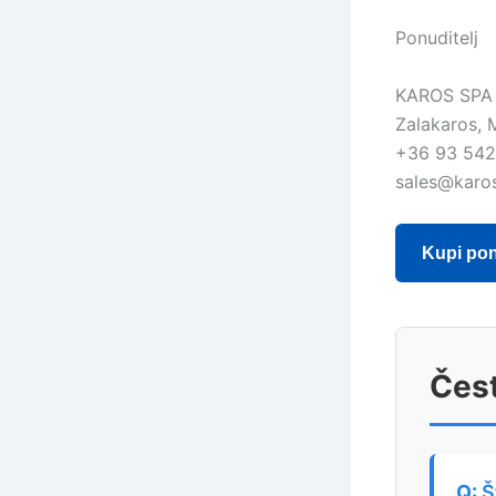
Ponuditelj
KAROS SPA
Zalakaros, 
+36 93 542
sales@karo
Kupi po
Čest
Š