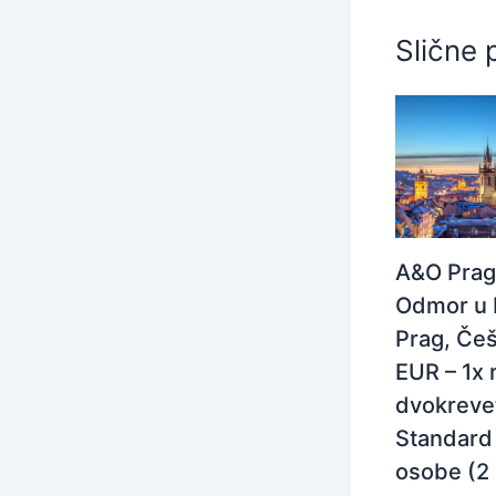
Slične 
A&O Prag
Odmor u 
Prag, Češ
EUR – 1x 
dvokreve
Standard 
osobe (2