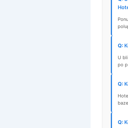
Hot
Ponu
polu
K
U bl
po pr
K
Hote
baze
K