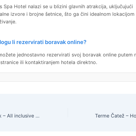
 Spa Hotel nalazi se u blizini glavnih atrakcija, uključujući
alne izvore i brojne šetnice, što ga čini idealnom lokacijom
živanje.
ogu li rezervirati boravak online?
možete jednostavno rezervirati svoj boravak online putem 
stranice ili kontaktiranjem hotela direktno.
Carine Hotel Park – All inclusive kraj ljeta uz more, Bijela, Crna Gora – 784 EUR – 3x noćenje u dvokrevetnoj sobi s pogledom na planinu za 2 osobe, All inclusive – Akcija