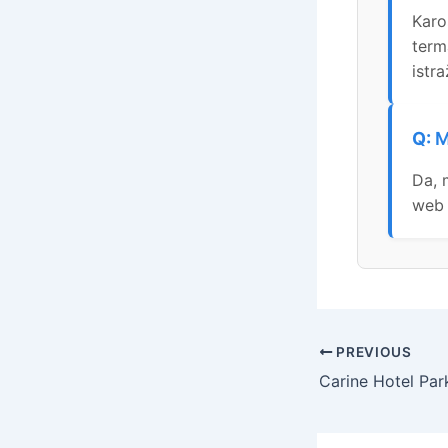
Karos
term
istra
M
Da, 
web 
PREVIOUS