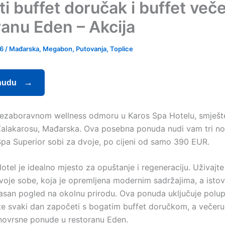
i buffet doručak i buffet veče
ranu Eden – Akcija
26
/
Mađarska
,
Megabon
,
Putovanja
,
Toplice
nudu
nezaboravnom wellness odmoru u Karos Spa Hotelu, smješ
Zalakarosu, Mađarska. Ova posebna ponuda nudi vam tri no
Spa Superior sobi za dvoje, po cijeni od samo 390 EUR.
tel je idealno mjesto za opuštanje i regeneraciju. Uživajte
voje sobe, koja je opremljena modernim sadržajima, a ist
asan pogled na okolnu prirodu. Ova ponuda uključuje polup
te svaki dan započeti s bogatim buffet doručkom, a večeru
aznovrsne ponude u restoranu Eden.