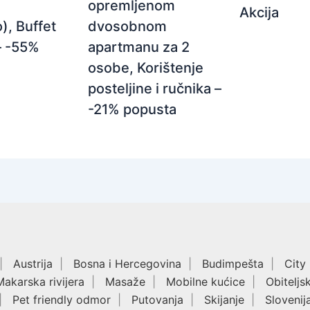
opremljenom
Akcija
dvosobnom
), Buffet
apartmanu za 2
– -55%
osobe, Korištenje
posteljine i ručnika –
-21% popusta
Austrija
Bosna i Hercegovina
Budimpešta
City
Makarska rivijera
Masaže
Mobilne kućice
Obiteljs
Pet friendly odmor
Putovanja
Skijanje
Slovenij