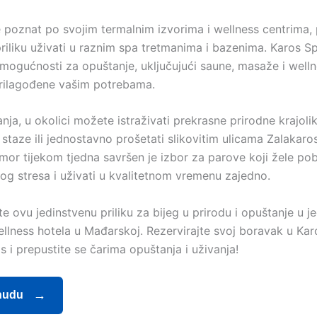
e poznat po svojim termalnim izvorima i wellness centrima,
priliku uživati u raznim spa tretmanima i bazenima. Karos S
 mogućnosti za opuštanje, uključujući saune, masaže i well
rilagođene vašim potrebama.
ja, u okolici možete istraživati prekrasne prirodne krajolik
e staze ili jednostavno prošetati slikovitim ulicama Zalakaro
mor tijekom tjedna savršen je izbor za parove koji žele pob
g stresa i uživati u kvalitetnom vremenu zajedno.
e ovu jedinstvenu priliku za bijeg u prirodu i opuštanje u 
wellness hotela u Mađarskoj. Rezervirajte svoj boravak u Ka
 i prepustite se čarima opuštanja i uživanja!
nudu