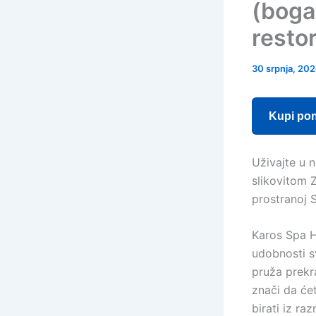
(bogat
resto
30 srpnja, 20
Kupi po
Uživajte u 
slikovitom 
prostranoj 
Karos Spa Ho
udobnosti s
pruža prekr
znači da će
birati iz r