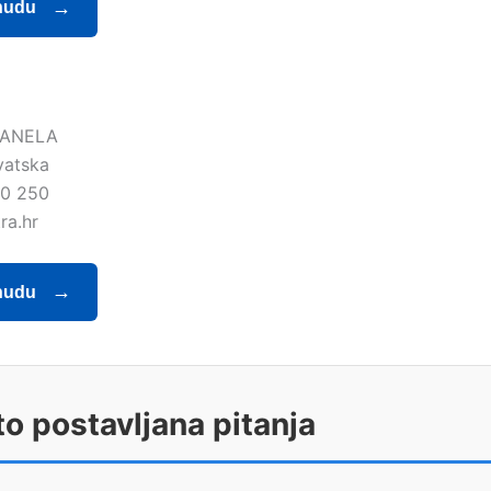
nudu
KANELA
vatska
0 250
ra.hr
nudu
o postavljana pitanja