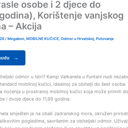
rasle osobe i 2 djece do
 godina), Korištenje vanjskog
a – Akcija
026
/
Megabon
,
MOBILNE KUĆICE
,
Odmor u Hrvatskoj
,
Putovanja
nudu
iteljski odmor u Istri? Kamp Valkanela u Funtani nudi nezab
tandard mobilnoj kućici, idealnoj za obitelji do šest osoba
a noćenja u prostranoj mobilnoj kućici koja može primiti do
be i dvoje djece do 11,99 godina.
ela smješten je na obali Jadranskog mora, okružen prirod
slikovitim pogledima, savršenim za obiteljski odmor. Uživaj