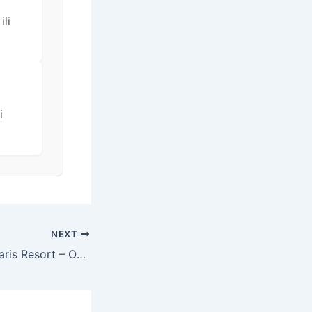
li
i
NEXT
Aminess Vival Velaris Resort – Obiteljsko ljeto na Braču – Posebna akcija, Supetar, otok Brač, Dalmacija, Hrvatska – 1.149 EUR – 5x noćenje u dvokrevetnoj Superior sobi s balkonom (pogled park) za 2 osobe (1 dijete do 9,99 godina besplatno), Polupansion – Akcija