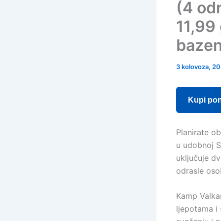
(4 od
11,99
bazen
3 kolovoza, 2
Kupi po
Planirate ob
u udobnoj S
uključuje dv
odrasle oso
Kamp Valkan
ljepotama i 