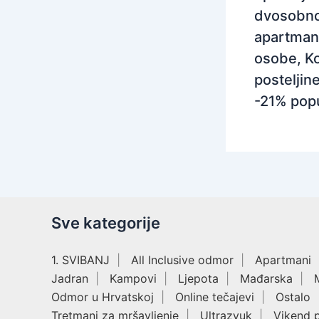
dvosobn
apartman
osobe, Ko
posteljine
-21% pop
Sve kategorije
1. SVIBANJ
All Inclusive odmor
Apartmani
Jadran
Kampovi
Ljepota
Mađarska
Odmor u Hrvatskoj
Online tečajevi
Ostalo
Tretmani za mršavljenje
Ultrazvuk
Vikend 