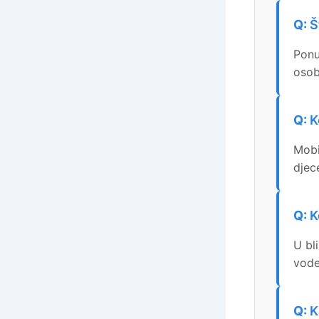
Š
Ponu
osob
K
Mobi
djec
K
U bl
vode
K