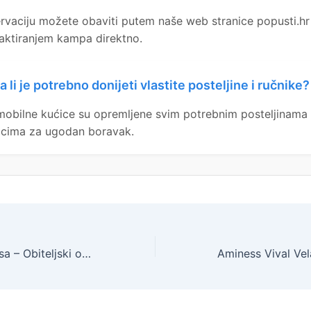
rvaciju možete obaviti putem naše web stranice popusti.hr i
aktiranjem kampa direktno.
a li je potrebno donijeti vlastite posteljine i ručnike?
mobilne kućice su opremljene svim potrebnim posteljinama 
icima za ugodan boravak.
Hotel Grande Casa – Obiteljski odmor u Međugorju, Međugorje, Bosna i Hercegovina – 184 EUR – 2x noćenje u bungalovu s kuhinjom za 4 osobe, Cjelodnevna ulaznica za bazen – -25% popusta