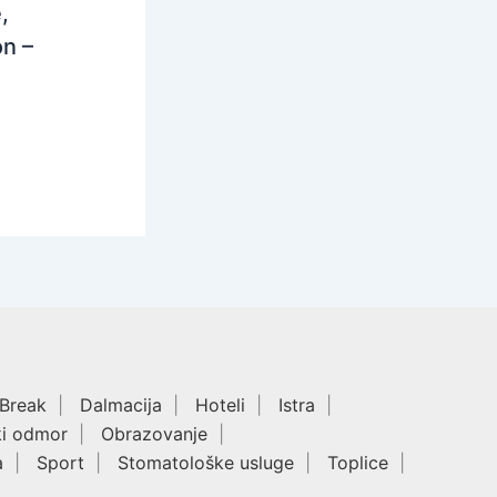
,
n –
 Break
Dalmacija
Hoteli
Istra
ki odmor
Obrazovanje
a
Sport
Stomatološke usluge
Toplice