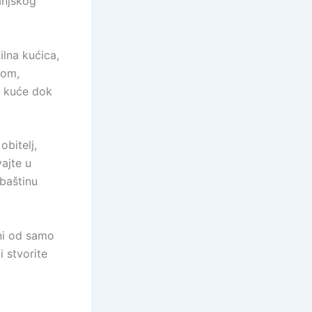
anjskog
ilna kućica,
jom,
 kuće dok
obitelj,
vajte u
 baštinu
eni od samo
 stvorite