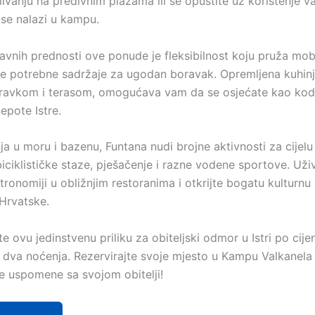
livanju na predivnim plažama ili se opustite uz korištenje v
 se nalazi u kampu.
avnih prednosti ove ponude je fleksibilnost koju pruža mob
ve potrebne sadržaje za ugodan boravak. Opremljena kuhin
ravkom i terasom, omogućava vam da se osjećate kao kod
jepote Istre.
a u moru i bazenu, Funtana nudi brojne aktivnosti za cijelu 
biciklističke staze, pješačenje i razne vodene sportove. Uži
tronomiji u obližnjim restoranima i otkrijte bogatu kulturnu
 Hrvatske.
e ovu jedinstvenu priliku za obiteljski odmor u Istri po cij
dva noćenja. Rezervirajte svoje mjesto u Kampu Valkanela i
 uspomene sa svojom obitelji!