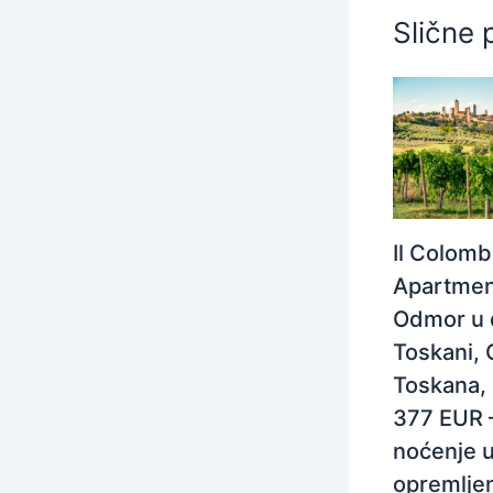
Slične 
Il Colom
Apartmen
Odmor u 
Toskani, 
Toskana, I
377 EUR 
noćenje 
opremlj