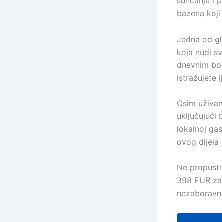
sunčanju i p
bazena koji
Jedna od gl
koja nudi s
dnevnim bo
istražujete l
Osim uživanj
uključujući 
lokalnoj gas
ovog dijela
Ne propustit
398 EUR za 
nezaboravne