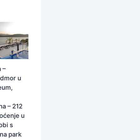
 –
odmor u
eum,
na – 212
oćenje u
obi s
na park