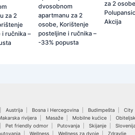
za 2 osobe
dvosobnom
om
Polupansio
apartmanu za 2
u za 2
Akcija
osobe, Korištenje
rištenje
posteljine i ručnika –
 i ručnika –
-33% popusta
usta
Austrija
Bosna i Hercegovina
Budimpešta
City
Makarska rivijera
Masaže
Mobilne kućice
Obiteljs
Pet friendly odmor
Putovanja
Skijanje
Slovenij
putovanja
Wellness
Wellness za dvoje
Zdravlje