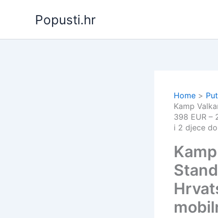
Skip
Popusti.hr
to
content
Home
Put
Kamp Valkan
398 EUR – 2
i 2 djece do
Kamp 
Stand
Hrvat
mobil