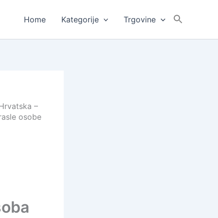
Home
Kategorije
Trgovine
 Hrvatska –
rasle osobe
soba