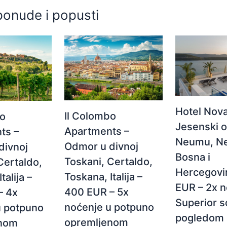
ponude i popusti
Hotel Nova
Il Colombo
bo
Jesenski 
Apartments –
ts –
Neumu, N
Odmor u divnoj
divnoj
Bosna i
Toskani, Certaldo,
Certaldo,
Hercegovi
Toskana, Italija –
talija –
EUR – 2x n
400 EUR – 5x
– 4x
Superior s
noćenje u potpuno
u potpuno
pogledom 
opremljenom
enom