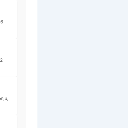
 6
 2
nju,