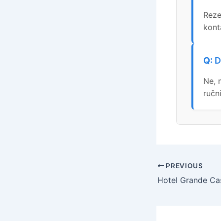
Reze
kont
D
Ne, 
ručn
PREVIOUS