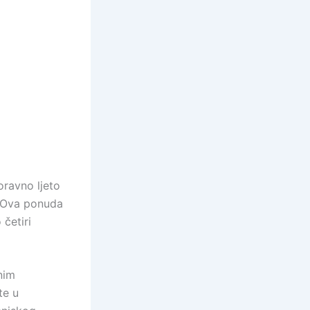
oravno ljeto
. Ova ponuda
 četiri
nim
te u