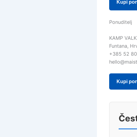
Kupi po
Ponuditelj
KAMP VAL
Funtana, Hr
+385 52 80
hello@maist
Kupi po
Čest