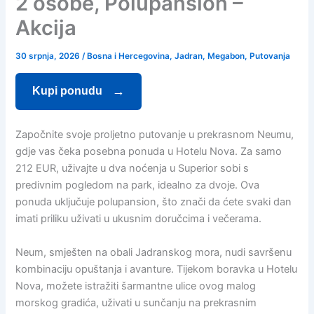
2 osobe, Polupansion –
Akcija
30 srpnja, 2026
/
Bosna i Hercegovina
,
Jadran
,
Megabon
,
Putovanja
Kupi ponudu
Započnite svoje proljetno putovanje u prekrasnom Neumu,
gdje vas čeka posebna ponuda u Hotelu Nova. Za samo
212 EUR, uživajte u dva noćenja u Superior sobi s
predivnim pogledom na park, idealno za dvoje. Ova
ponuda uključuje polupansion, što znači da ćete svaki dan
imati priliku uživati u ukusnim doručcima i večerama.
Neum, smješten na obali Jadranskog mora, nudi savršenu
kombinaciju opuštanja i avanture. Tijekom boravka u Hotelu
Nova, možete istražiti šarmantne ulice ovog malog
morskog gradića, uživati u sunčanju na prekrasnim