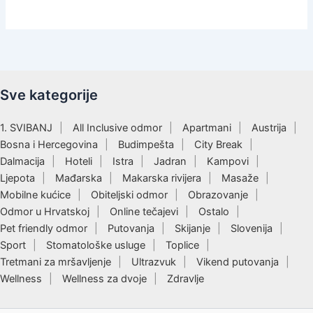
Sve kategorije
1. SVIBANJ
All Inclusive odmor
Apartmani
Austrija
Bosna i Hercegovina
Budimpešta
City Break
Dalmacija
Hoteli
Istra
Jadran
Kampovi
Ljepota
Mađarska
Makarska rivijera
Masaže
Mobilne kućice
Obiteljski odmor
Obrazovanje
Odmor u Hrvatskoj
Online tečajevi
Ostalo
Pet friendly odmor
Putovanja
Skijanje
Slovenija
Sport
Stomatološke usluge
Toplice
Tretmani za mršavljenje
Ultrazvuk
Vikend putovanja
Wellness
Wellness za dvoje
Zdravlje