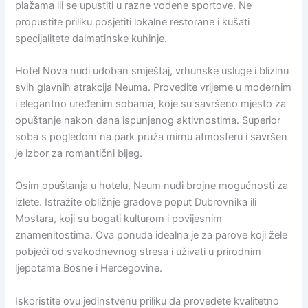
plažama ili se upustiti u razne vodene sportove. Ne
propustite priliku posjetiti lokalne restorane i kušati
specijalitete dalmatinske kuhinje.
Hotel Nova nudi udoban smještaj, vrhunske usluge i blizinu
svih glavnih atrakcija Neuma. Provedite vrijeme u modernim
i elegantno uređenim sobama, koje su savršeno mjesto za
opuštanje nakon dana ispunjenog aktivnostima. Superior
soba s pogledom na park pruža mirnu atmosferu i savršen
je izbor za romantični bijeg.
Osim opuštanja u hotelu, Neum nudi brojne mogućnosti za
izlete. Istražite obližnje gradove poput Dubrovnika ili
Mostara, koji su bogati kulturom i povijesnim
znamenitostima. Ova ponuda idealna je za parove koji žele
pobjeći od svakodnevnog stresa i uživati u prirodnim
ljepotama Bosne i Hercegovine.
Iskoristite ovu jedinstvenu priliku da provedete kvalitetno