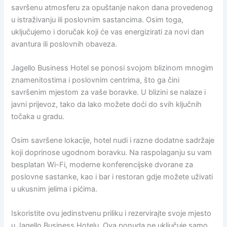
savršenu atmosferu za opuštanje nakon dana provedenog
u istraživanju ili poslovnim sastancima. Osim toga,
uključujemo i doručak koji će vas energizirati za novi dan
avantura ili poslovnih obaveza.
Jagello Business Hotel se ponosi svojom blizinom mnogim
znamenitostima i poslovnim centrima, što ga čini
savršenim mjestom za vaše boravke. U blizini se nalaze i
javni prijevoz, tako da lako možete doći do svih ključnih
točaka u gradu.
Osim savršene lokacije, hotel nudi i razne dodatne sadržaje
koji doprinose ugodnom boravku. Na raspolaganju su vam
besplatan Wi-Fi, moderne konferencijske dvorane za
poslovne sastanke, kao i bar i restoran gdje možete uživati
u ukusnim jelima i pićima.
Iskoristite ovu jedinstvenu priliku i rezervirajte svoje mjesto
u Jagello Business Hotelu. Ova ponuda ne uključuje samo