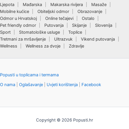
Ljepota
Mađarska
Makarska rivijera
Masaže
Mobilne kućice
Obiteljski odmor
Obrazovanje
Odmor u Hrvatskoj
Online tečajevi
Ostalo
Pet friendly odmor
Putovanja
Skijanje
Slovenija
Sport
Stomatološke usluge
Toplice
Tretmani za mršavljenje
Ultrazvuk
Vikend putovanja
Wellness
Wellness za dvoje
Zdravlje
Popusti u toplicama i termama
O nama
|
Oglašavanje
|
Uvjeti korištenja
|
Facebook
Copyright © 2026 Popusti.hr