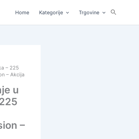
Home
Kategorije
Trgovine
ka – 225
n – Akcija
nje u
 225
sion –