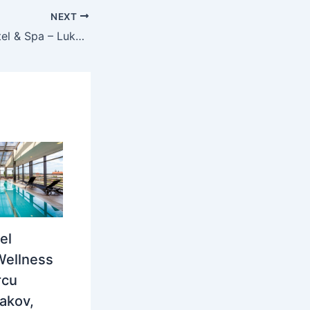
NEXT
Lotus Therme Hotel & Spa – Luksuzan wellness odmor u Hévízu, Hévíz, Mađarska – 685 EUR – 4x noćenje u Standard dvokrevetnoj sobi za 2 osobe, Polupansion – Akcija
el
Wellness
rcu
rakov,