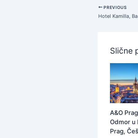
PREVIOUS
Slične 
A&O Prag
Odmor u 
Prag, Češ