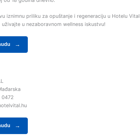
ovu iznimnu priliku za opuštanje i regeneraciju u Hotelu Vital
i uživajte u nezaboravnom wellness iskustvu!
nudu
AL
Mađarska
 0472
otelvital.hu
nudu