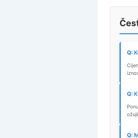
Čest
K
Cije
izno
K
Ponu
ožuj
M