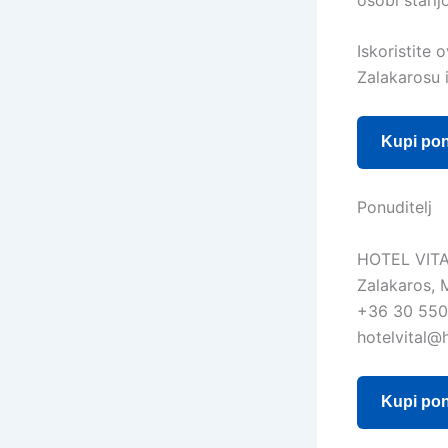
Iskoristite 
Zalakarosu 
Kupi po
Ponuditelj
HOTEL VIT
Zalakaros, 
+36 30 550
hotelvital@h
Kupi po