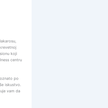
lakarosu,
krevetnoj
sionu koji
lness centru
 poznato po
še iskustvo.
ćuje vam da