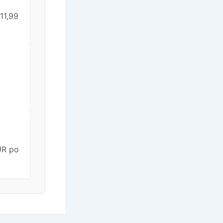
11,99
UR po