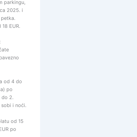
m parkingu,
nca 2025. i
 petka.
d 18 EUR.
:
ćate
obavezno
ca od 4 do
da) po
a do 2.
obi i noći.
latu od 15
 EUR po