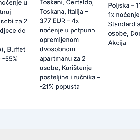
Toskani, Certaldo,
noćenje u
Poljska – 
Toskana, Italija –
tnoj
1x noćenje
377 EUR – 4x
sobi za 2
Standard s
noćenje u potpuno
 djece do
osobe, Do
opremljenom
Akcija
dvosobnom
), Buffet
apartmanu za 2
– -55%
osobe, Korištenje
posteljine i ručnika –
-21% popusta