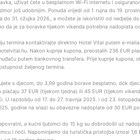
avka, uživat ćete u besplatnom Wi-Fi internetu i osigurano
dmor još udobnijim. Ponuda vrijedi od 1. rujna do 19. prosi
ja do 31. ožujka 2026., a možete je iskoristiti od nedjelje do
 da je za boravke tijekom vikenda potrebna nadoplata o
ju termina kontaktirajte direktno Hotel Vital putem e-maila
hotelvital.hu. Nakon kupnje kupona, preostalih 236 EUR pla
nuđaču putem bankovnog transfera. Prije kupnje kupona, 
dostupnost željenog termina.
ujete s djecom, do 3,99 godina borave besplatno, dok dje
a plaćaju 37 EUR (tijekom tjedna) ili 45 EUR (tijekom viken
ći. U razdoblju od 17. do 27. travnja 2025. i od 23. listopad
25. godine na snazi su obavezne nadoplate od 30 EUR po s
epovratni, a kućni ljubimci do 15 kg su dobrodošli uz nadop
imcu i noći. Napominjemo da turistička pristojba iznosi 1,6
joj od 18 godina dnevno.