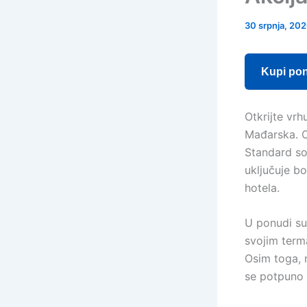
30 srpnja, 20
Kupi po
Otkrijte vr
Mađarska. 
Standard so
uključuje b
hotela.
U ponudi su 
svojim term
Osim toga, 
se potpuno o