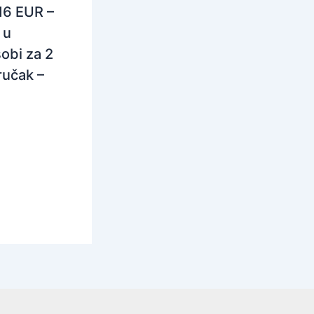
116 EUR –
 u
obi za 2
ručak –