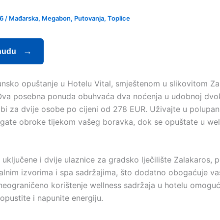
26
/
Mađarska
,
Megabon
,
Putovanja
,
Toplice
nudu
hunsko opuštanje u Hotelu Vital, smještenom u slikovitom Za
Ova posebna ponuda obuhvaća dva noćenja u udobnoj dvo
bi za dvije osobe po cijeni od 278 EUR. Uživajte u polupan
ogate obroke tijekom vašeg boravka, dok se opuštate u wel
uključene i dvije ulaznice za gradsko lječilište Zalakaros,
alnim izvorima i spa sadržajima, što dodatno obogaćuje va
neograničeno korištenje wellness sadržaja u hotelu omogu
pustite i napunite energiju.