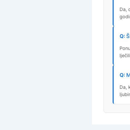
Da, 
godi
Š
Ponu
lječ
M
Da, 
ljubi