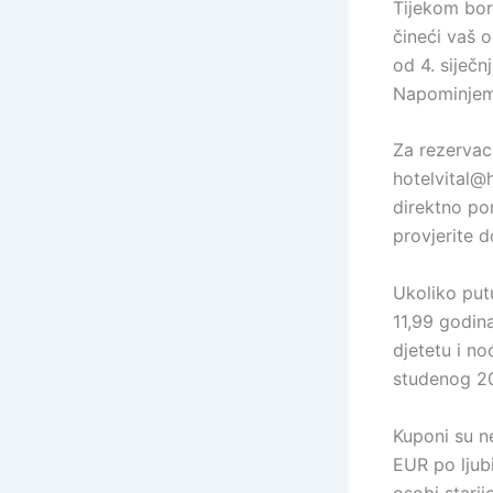
Tijekom bor
čineći vaš o
od 4. siječn
Napominjemo
Za rezervaci
hotelvital@
direktno po
provjerite 
Ukoliko put
11,99 godin
djetetu i no
studenog 20
Kuponi su n
EUR po ljub
osobi stari