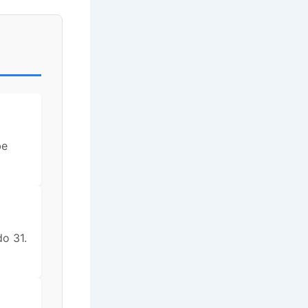
be
do 31.