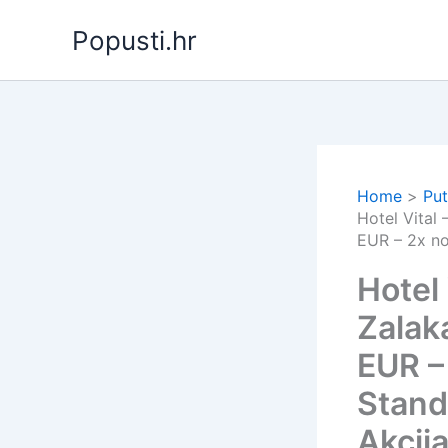
Skip
Popusti.hr
to
content
Home
Put
Hotel Vital
EUR – 2x no
Hotel 
Zalak
EUR –
Stand
Akcij