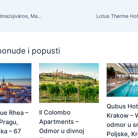
Hotel Kamilla, Balmazújváros, Mađarska – 250 EUR – 2x noćenje u Standard sobi za 2 osobe, Polupansion (bogat buffet doručak i buffet ili a la carte večera) – Akcija
ponude i popusti
Qubus Hot
Il Colombo
ue Rhea –
Krakow – 
Apartments –
Pragu,
odmor u s
Odmor u divnoj
ka – 67
Poljske, K