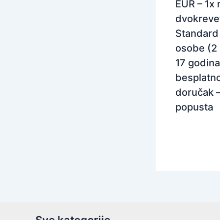
EUR – 1x 
dvokreve
Standard 
osobe (2
17 godina
besplatno
doručak 
popusta