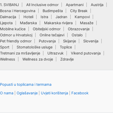
1. SVIBANJ
All Inclusive odmor
Apartmani
Austrija
Bosna i Hercegovina
Budimpešta
City Break
Dalmacija
Hoteli
Istra
Jadran
Kampovi
Ljepota
Mađarska
Makarska rivijera
Masaže
Mobilne kućice
Obiteljski odmor
Obrazovanje
Odmor u Hrvatskoj
Online tečajevi
Ostalo
Pet friendly odmor
Putovanja
Skijanje
Slovenija
Sport
Stomatološke usluge
Toplice
Tretmani za mršavljenje
Ultrazvuk
Vikend putovanja
Wellness
Wellness za dvoje
Zdravlje
Popusti u toplicama i termama
O nama
|
Oglašavanje
|
Uvjeti korištenja
|
Facebook