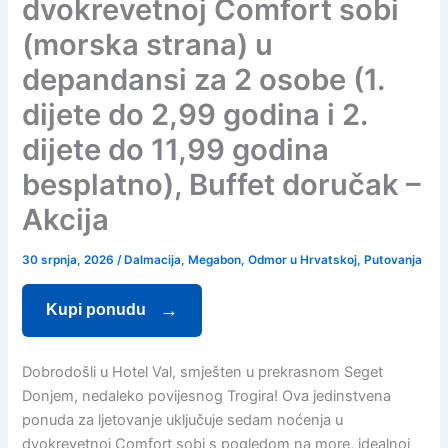
dvokrevetnoj Comfort sobi
(morska strana) u
depandansi za 2 osobe (1.
dijete do 2,99 godina i 2.
dijete do 11,99 godina
besplatno), Buffet doručak –
Akcija
30 srpnja, 2026
/
Dalmacija
,
Megabon
,
Odmor u Hrvatskoj
,
Putovanja
Kupi ponudu
Dobrodošli u Hotel Val, smješten u prekrasnom Seget
Donjem, nedaleko povijesnog Trogira! Ova jedinstvena
ponuda za ljetovanje uključuje sedam noćenja u
dvokrevetnoj Comfort sobi s pogledom na more, idealnoj