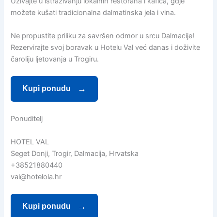
Uživajte u istraživanju lokalnih restorana i kafića, gdje
možete kušati tradicionalna dalmatinska jela i vina.
Ne propustite priliku za savršen odmor u srcu Dalmacije!
Rezervirajte svoj boravak u Hotelu Val već danas i doživite
čaroliju ljetovanja u Trogiru.
Kupi ponudu
Ponuditelj
HOTEL VAL
Seget Donji, Trogir, Dalmacija, Hrvatska
+38521880440
val@hotelola.hr
Kupi ponudu