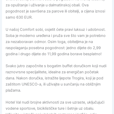
za opuštanje i uživanje u dalmatinskoj obali. Ova
pogodnost je savršena za parove ili obitelji, a cijena iznosi
samo 630 EUR.
U našoj Comfort sobi, osjetit ćete pravi luksuz i udobnost.
Soba je moderno uređena i pruža sve što vam je potrebno
za nezaboravan odmor. Osim toga, obiteljima je na
raspolaganju posebna pogodnost: jedno dijete do 2,99
godina i drugo dijete do 11,99 godina borave besplatno!
Svako jutro započnite s bogatim buffet doručkom koji nudi
raznovrsne specijalitete, idealne za energičan početak
dana. Nakon doručka, istražite ljepote Trogira, koji je pod
zaštitom UNESCO-a, ili uživajte u sunčanju na obližnjim
plažama.
Hotel Val nudi brojne aktivnosti za sve uzraste, uključujući
vodene sportove, biciklističke ture i šetnje uz obalu.