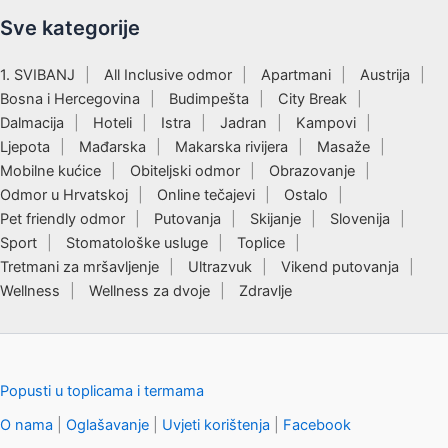
Sve kategorije
1. SVIBANJ
All Inclusive odmor
Apartmani
Austrija
Bosna i Hercegovina
Budimpešta
City Break
Dalmacija
Hoteli
Istra
Jadran
Kampovi
Ljepota
Mađarska
Makarska rivijera
Masaže
Mobilne kućice
Obiteljski odmor
Obrazovanje
Odmor u Hrvatskoj
Online tečajevi
Ostalo
Pet friendly odmor
Putovanja
Skijanje
Slovenija
Sport
Stomatološke usluge
Toplice
Tretmani za mršavljenje
Ultrazvuk
Vikend putovanja
Wellness
Wellness za dvoje
Zdravlje
Popusti u toplicama i termama
O nama
|
Oglašavanje
|
Uvjeti korištenja
|
Facebook