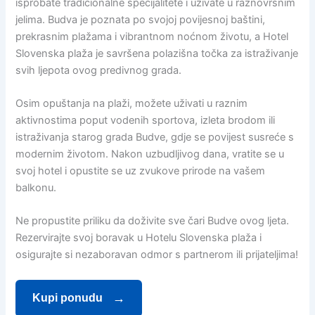
isprobate tradicionalne specijalitete i uživate u raznovrsnim
jelima. Budva je poznata po svojoj povijesnoj baštini,
prekrasnim plažama i vibrantnom noćnom životu, a Hotel
Slovenska plaža je savršena polazišna točka za istraživanje
svih ljepota ovog predivnog grada.
Osim opuštanja na plaži, možete uživati u raznim
aktivnostima poput vodenih sportova, izleta brodom ili
istraživanja starog grada Budve, gdje se povijest susreće s
modernim životom. Nakon uzbudljivog dana, vratite se u
svoj hotel i opustite se uz zvukove prirode na vašem
balkonu.
Ne propustite priliku da doživite sve čari Budve ovog ljeta.
Rezervirajte svoj boravak u Hotelu Slovenska plaža i
osigurajte si nezaboravan odmor s partnerom ili prijateljima!
Kupi ponudu