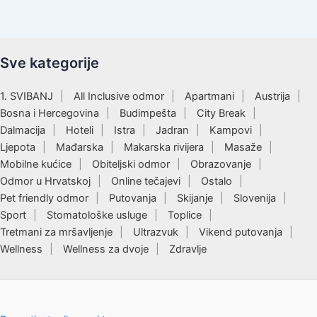
Sve kategorije
1. SVIBANJ
All Inclusive odmor
Apartmani
Austrija
Bosna i Hercegovina
Budimpešta
City Break
Dalmacija
Hoteli
Istra
Jadran
Kampovi
Ljepota
Mađarska
Makarska rivijera
Masaže
Mobilne kućice
Obiteljski odmor
Obrazovanje
Odmor u Hrvatskoj
Online tečajevi
Ostalo
Pet friendly odmor
Putovanja
Skijanje
Slovenija
Sport
Stomatološke usluge
Toplice
Tretmani za mršavljenje
Ultrazvuk
Vikend putovanja
Wellness
Wellness za dvoje
Zdravlje