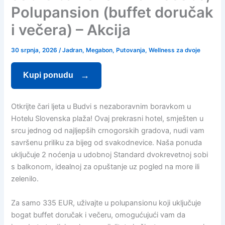
Polupansion (buffet doručak
i večera) – Akcija
30 srpnja, 2026
/
Jadran
,
Megabon
,
Putovanja
,
Wellness za dvoje
Kupi ponudu
Otkrijte čari ljeta u Budvi s nezaboravnim boravkom u
Hotelu Slovenska plaža! Ovaj prekrasni hotel, smješten u
srcu jednog od najljepših crnogorskih gradova, nudi vam
savršenu priliku za bijeg od svakodnevice. Naša ponuda
uključuje 2 noćenja u udobnoj Standard dvokrevetnoj sobi
s balkonom, idealnoj za opuštanje uz pogled na more ili
zelenilo.
Za samo 335 EUR, uživajte u polupansionu koji uključuje
bogat buffet doručak i večeru, omogućujući vam da