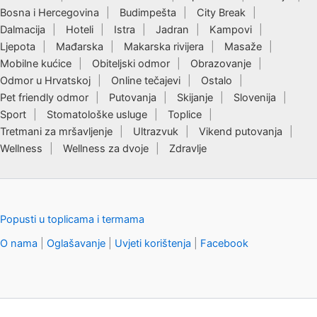
Bosna i Hercegovina
Budimpešta
City Break
Dalmacija
Hoteli
Istra
Jadran
Kampovi
Ljepota
Mađarska
Makarska rivijera
Masaže
Mobilne kućice
Obiteljski odmor
Obrazovanje
Odmor u Hrvatskoj
Online tečajevi
Ostalo
Pet friendly odmor
Putovanja
Skijanje
Slovenija
Sport
Stomatološke usluge
Toplice
Tretmani za mršavljenje
Ultrazvuk
Vikend putovanja
Wellness
Wellness za dvoje
Zdravlje
Popusti u toplicama i termama
O nama
|
Oglašavanje
|
Uvjeti korištenja
|
Facebook