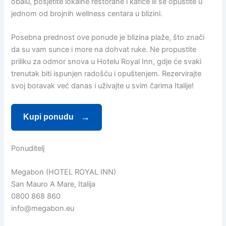
obalu, posjetite lokalne restorane i kafiće ili se opustite u
jednom od brojnih wellness centara u blizini.
Posebna prednost ove ponude je blizina plaže, što znači
da su vam sunce i more na dohvat ruke. Ne propustite
priliku za odmor snova u Hotelu Royal Inn, gdje će svaki
trenutak biti ispunjen radošću i opuštenjem. Rezervirajte
svoj boravak već danas i uživajte u svim čarima Italije!
Kupi ponudu
Ponuditelj
Megabon (HOTEL ROYAL INN)
San Mauro A Mare, Italija
0800 868 860
info@megabon.eu