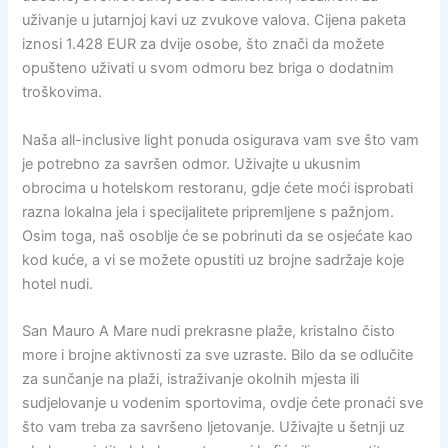
uživanje u jutarnjoj kavi uz zvukove valova. Cijena paketa
iznosi 1.428 EUR za dvije osobe, što znači da možete
opušteno uživati u svom odmoru bez briga o dodatnim
troškovima.
Naša all-inclusive light ponuda osigurava vam sve što vam
je potrebno za savršen odmor. Uživajte u ukusnim
obrocima u hotelskom restoranu, gdje ćete moći isprobati
razna lokalna jela i specijalitete pripremljene s pažnjom.
Osim toga, naš osoblje će se pobrinuti da se osjećate kao
kod kuće, a vi se možete opustiti uz brojne sadržaje koje
hotel nudi.
San Mauro A Mare nudi prekrasne plaže, kristalno čisto
more i brojne aktivnosti za sve uzraste. Bilo da se odlučite
za sunčanje na plaži, istraživanje okolnih mjesta ili
sudjelovanje u vodenim sportovima, ovdje ćete pronaći sve
što vam treba za savršeno ljetovanje. Uživajte u šetnji uz