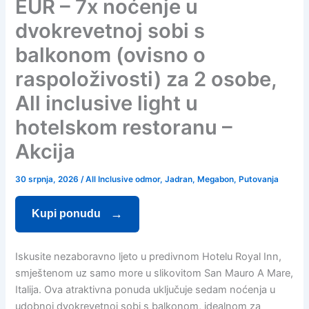
EUR – 7x noćenje u
dvokrevetnoj sobi s
balkonom (ovisno o
raspoloživosti) za 2 osobe,
All inclusive light u
hotelskom restoranu –
Akcija
30 srpnja, 2026
/
All Inclusive odmor
,
Jadran
,
Megabon
,
Putovanja
Kupi ponudu
Iskusite nezaboravno ljeto u predivnom Hotelu Royal Inn,
smještenom uz samo more u slikovitom San Mauro A Mare,
Italija. Ova atraktivna ponuda uključuje sedam noćenja u
udobnoj dvokrevetnoj sobi s balkonom, idealnom za