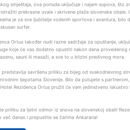
kog smještaja, ova ponuda uključuje i najam supova, što z
u istražiti prekrasne uvale i skrivene plaže slovenske obale.
ealna je za sve ljubitelje vodenih sportova i avantura, bilo 
 iskusan surfer.
enca Ortus također nudi razne sadržaje za opuštanje, uklju
luge koje će vas dodatno opustiti nakon dana provedenog 
azenu, sauni ili masaži, a sve to u blizini predivnog mora.
predstavlja savršenu priliku za bijeg od svakodnevnog stre
rirodnim ljepotama Slovenije. Bilo da putujete s partnerom, ob
a, Hotel Rezidenca Ortus pružit će vam jedinstveno iskustvo
e priliku za ljetni odmor iz snova na slovenskoj obali! Reze
o već danas i prepustite se čarima Ankarana!