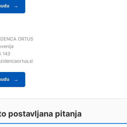
nudu
IDENCA ORTUS
ovenija
5 143
zidencaortus.si
nudu
o postavljana pitanja