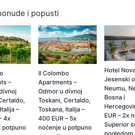
ponude i popusti
Hotel Nova
Il Colombo
bo
Jesenski 
Apartments –
ts –
Neumu, N
Odmor u divnoj
divnoj
Bosna i
Toskani, Certaldo,
Certaldo,
Hercegovi
Toskana, Italija –
talija –
EUR – 2x n
400 EUR – 5x
– 4x
Superior s
noćenje u potpuno
u potpuno
pogledom 