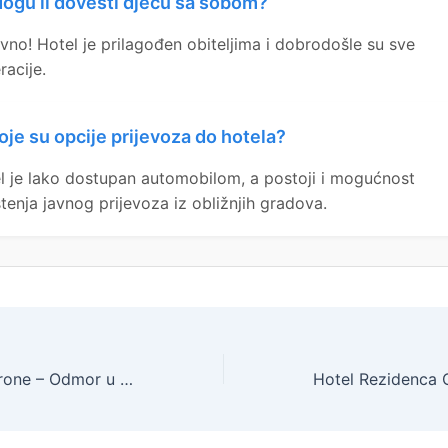
ogu li dovesti djecu sa sobom?
vno! Hotel je prilagođen obiteljima i dobrodošle su sve
racije.
oje su opcije prijevoza do hotela?
l je lako dostupan automobilom, a postoji i mogućnost
štenja javnog prijevoza iz obližnjih gradova.
Heritage Hotel Krone – Odmor u Sarajevu, Ilidža, Sarajevo, Bosna i Hercegovina – 88 EUR – 1x noćenje u Standard deluxe sobi za 2 osobe, Doručak – Akcija