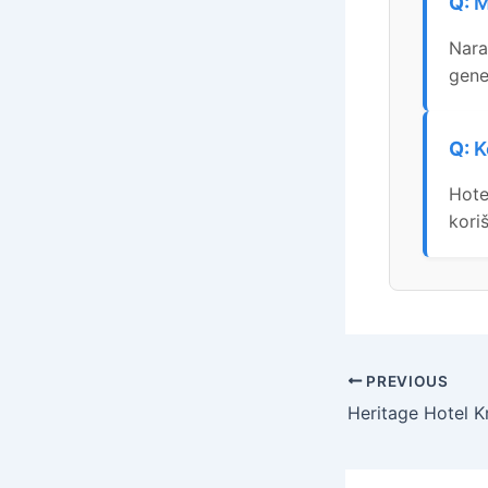
M
Nara
gene
K
Hote
kori
PREVIOUS