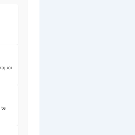
rajući
 te