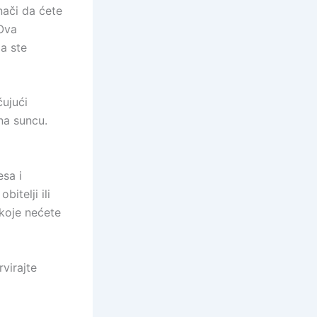
nači da ćete
 Ova
da ste
čujući
na suncu.
sa i
itelji ili
 koje nećete
rvirajte