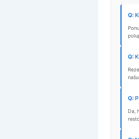
K
Ponu
polu
K
Reze
našu
P
Da, 
rest