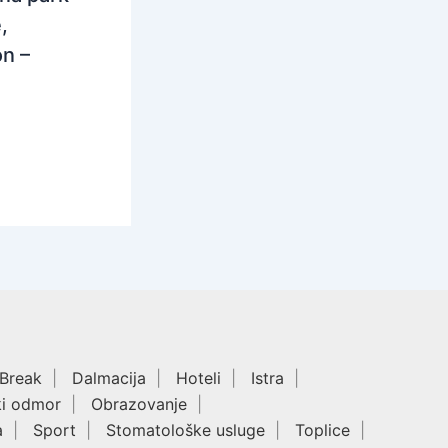
,
n –
 Break
Dalmacija
Hoteli
Istra
ki odmor
Obrazovanje
a
Sport
Stomatološke usluge
Toplice