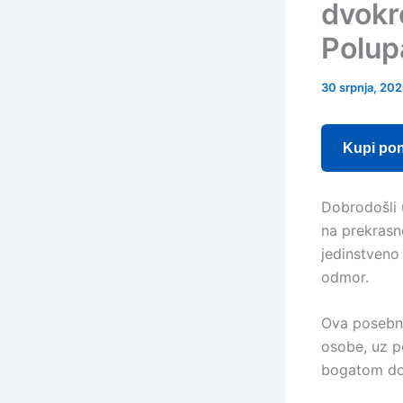
dvokr
Polup
30 srpnja, 20
Kupi po
Dobrodošli 
na prekrasn
jedinstveno
odmor.
Ova posebna
osobe, uz po
bogatom dor