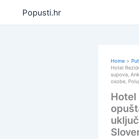
Skip
Popusti.hr
to
content
Home
Put
Hotel Rezid
supova, Ank
osobe, Polu
Hotel
opušt
uklju
Slove