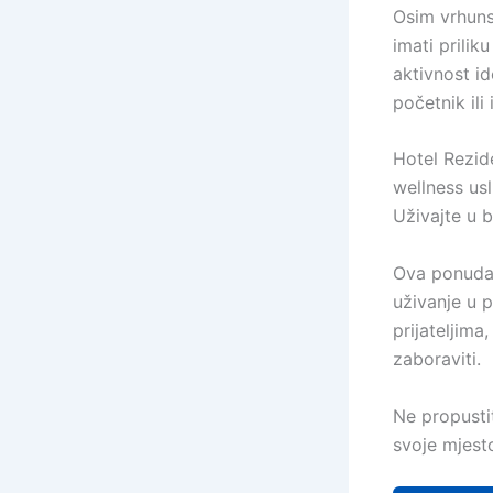
Osim vrhuns
imati prilik
aktivnost id
početnik ili
Hotel Rezid
wellness us
Uživajte u b
Ova ponuda 
uživanje u p
prijateljim
zaboraviti.
Ne propustit
svoje mjest