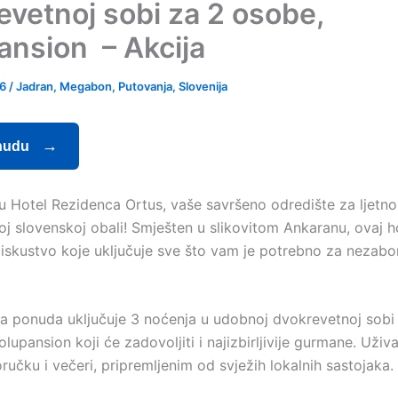
evetnoj sobi za 2 osobe,
ansion – Akcija
26
/
Jadran
,
Megabon
,
Putovanja
,
Slovenija
nudu
u Hotel Rezidenca Ortus, vaše savršeno odredište za ljetno
oj slovenskoj obali! Smješten u slikovitom Ankaranu, ovaj h
 iskustvo koje uključuje sve što vam je potrebno za nezab
 ponuda uključuje 3 noćenja u udobnoj dvokrevetnoj sobi 
lupansion koji će zadovoljiti i najizbirljivije gurmane. Uživa
učku i večeri, pripremljenim od svježih lokalnih sastojaka.