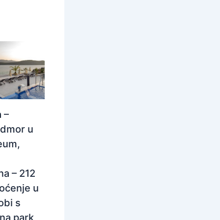
 –
odmor u
eum,
na – 212
oćenje u
obi s
na park