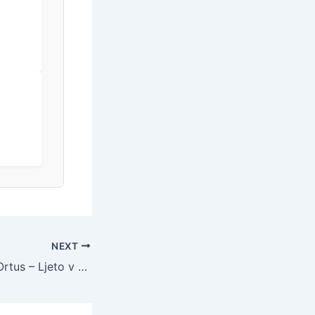
NEXT
Hotel Rezidenca Ortus – Ljeto v dvoje s električnim biciklima duž slovenske obale, Ankaran, Slovenija – 624 EUR – 3x noćenje u dvokrevetnoj sobi za 2 osobe, Polupansion – Akcija