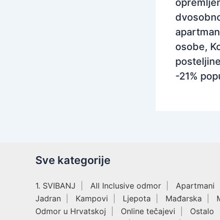
opremlj
dvosobn
apartman
osobe, Ko
posteljine
-21% pop
Sve kategorije
1. SVIBANJ
All Inclusive odmor
Apartmani
Jadran
Kampovi
Ljepota
Mađarska
Odmor u Hrvatskoj
Online tečajevi
Ostalo