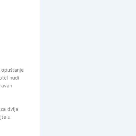
 opuštanje
otel nudi
oravan
za dvije
jte u