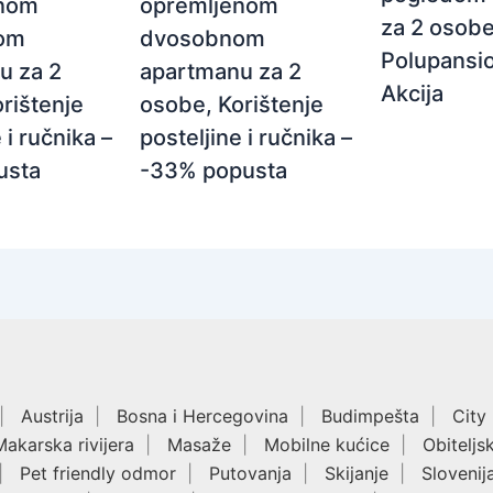
opremljenom
enom
za 2 osobe
dvosobnom
om
Polupansio
apartmanu za 2
u za 2
Akcija
osobe, Korištenje
rištenje
posteljine i ručnika –
 i ručnika –
-33% popusta
usta
Austrija
Bosna i Hercegovina
Budimpešta
City
Makarska rivijera
Masaže
Mobilne kućice
Obiteljs
Pet friendly odmor
Putovanja
Skijanje
Slovenij