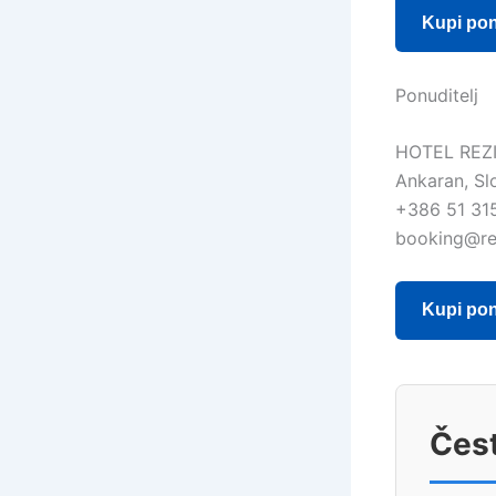
Kupi po
Ponuditelj
HOTEL REZ
Ankaran, Sl
+386 51 31
booking@re
Kupi po
Čest