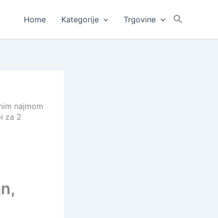
Home
Kategorije
Trgovine
čenim najmom
i za 2
n,