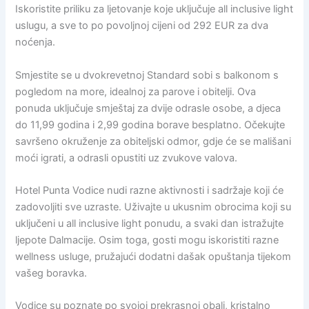
Iskoristite priliku za ljetovanje koje uključuje all inclusive light
uslugu, a sve to po povoljnoj cijeni od 292 EUR za dva
noćenja.
Smjestite se u dvokrevetnoj Standard sobi s balkonom s
pogledom na more, idealnoj za parove i obitelji. Ova
ponuda uključuje smještaj za dvije odrasle osobe, a djeca
do 11,99 godina i 2,99 godina borave besplatno. Očekujte
savršeno okruženje za obiteljski odmor, gdje će se mališani
moći igrati, a odrasli opustiti uz zvukove valova.
Hotel Punta Vodice nudi razne aktivnosti i sadržaje koji će
zadovoljiti sve uzraste. Uživajte u ukusnim obrocima koji su
uključeni u all inclusive light ponudu, a svaki dan istražujte
ljepote Dalmacije. Osim toga, gosti mogu iskoristiti razne
wellness usluge, pružajući dodatni dašak opuštanja tijekom
vašeg boravka.
Vodice su poznate po svojoj prekrasnoj obali, kristalno