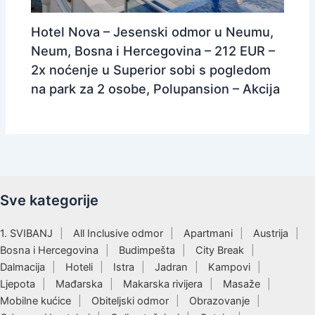
Hotel Nova – Jesenski odmor u Neumu,
Neum, Bosna i Hercegovina – 212 EUR –
2x noćenje u Superior sobi s pogledom
na park za 2 osobe, Polupansion – Akcija
Sve kategorije
1. SVIBANJ
All Inclusive odmor
Apartmani
Austrija
Bosna i Hercegovina
Budimpešta
City Break
Dalmacija
Hoteli
Istra
Jadran
Kampovi
Ljepota
Mađarska
Makarska rivijera
Masaže
Mobilne kućice
Obiteljski odmor
Obrazovanje