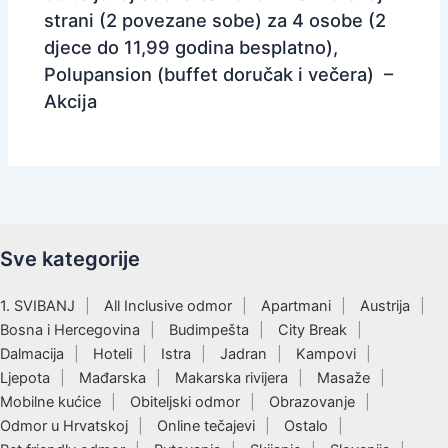
strani (2 povezane sobe) za 4 osobe (2
djece do 11,99 godina besplatno),
Polupansion (buffet doručak i večera) –
Akcija
Sve kategorije
1. SVIBANJ
All Inclusive odmor
Apartmani
Austrija
Bosna i Hercegovina
Budimpešta
City Break
Dalmacija
Hoteli
Istra
Jadran
Kampovi
Ljepota
Mađarska
Makarska rivijera
Masaže
Mobilne kućice
Obiteljski odmor
Obrazovanje
Odmor u Hrvatskoj
Online tečajevi
Ostalo