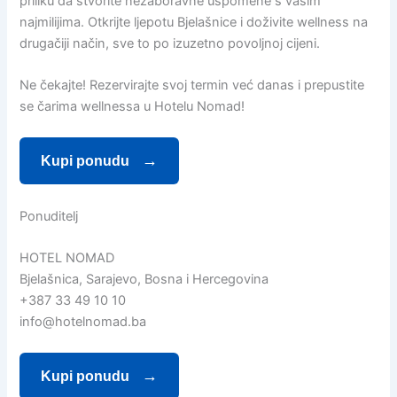
priliku da stvorite nezaboravne uspomene s vašim
najmilijima. Otkrijte ljepotu Bjelašnice i doživite wellness na
drugačiji način, sve to po izuzetno povoljnoj cijeni.
Ne čekajte! Rezervirajte svoj termin već danas i prepustite
se čarima wellnessa u Hotelu Nomad!
Kupi ponudu
Ponuditelj
HOTEL NOMAD
Bjelašnica, Sarajevo, Bosna i Hercegovina
+387 33 49 10 10
info@hotelnomad.ba
Kupi ponudu