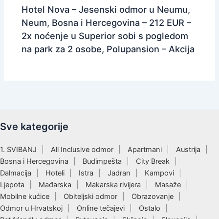
Hotel Nova – Jesenski odmor u Neumu,
Neum, Bosna i Hercegovina – 212 EUR –
2x noćenje u Superior sobi s pogledom
na park za 2 osobe, Polupansion – Akcija
Sve kategorije
1. SVIBANJ
All Inclusive odmor
Apartmani
Austrija
Bosna i Hercegovina
Budimpešta
City Break
Dalmacija
Hoteli
Istra
Jadran
Kampovi
Ljepota
Mađarska
Makarska rivijera
Masaže
Mobilne kućice
Obiteljski odmor
Obrazovanje
Odmor u Hrvatskoj
Online tečajevi
Ostalo