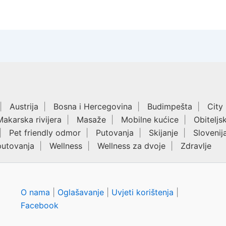
Austrija
Bosna i Hercegovina
Budimpešta
City
Makarska rivijera
Masaže
Mobilne kućice
Obiteljs
Pet friendly odmor
Putovanja
Skijanje
Slovenij
putovanja
Wellness
Wellness za dvoje
Zdravlje
O nama
|
Oglašavanje
|
Uvjeti korištenja
|
Facebook