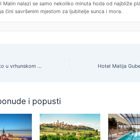
l Malin nalazi se samo nekoliko minuta hoda od najbliže pl
ga čini savršenim mjestom za ljubitelje sunca i mora.
Hotel Malin – Ljeto u vrhunskom hotelu na Krku – Superior soba, Malinska, otok Krk, Hrvatska – 1.555 EUR – 5x noćenje u Superior dvokrevetnoj sobi s balkonom za 2 osobe, Polupansion – Akcija
ponude i popusti