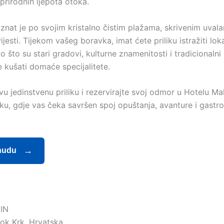
 prirodnih ljepota otoka.
znat je po svojim kristalno čistim plažama, skrivenim uvala
jesti. Tijekom vašeg boravka, imat ćete priliku istražiti lok
ao što su stari gradovi, kulturne znamenitosti i tradicionalni
 kušati domaće specijalitete.
ovu jedinstvenu priliku i rezervirajte svoj odmor u Hotelu Mal
Krku, gdje vas čeka savršen spoj opuštanja, avanture i gast
nudu
IN
tok Krk, Hrvatska