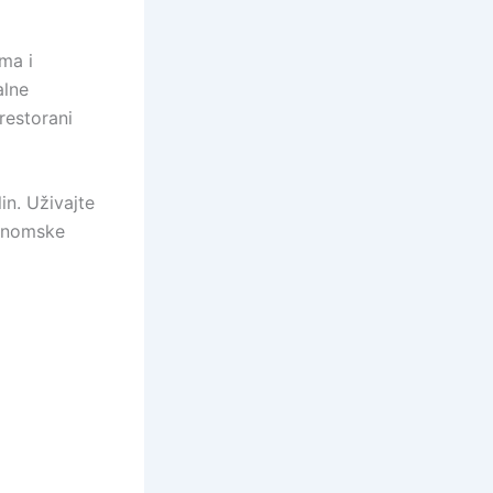
ma i
alne
 restorani
in. Uživajte
ronomske