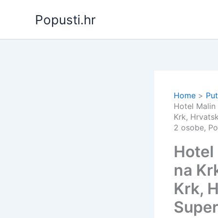
Skip
Popusti.hr
to
content
Home
Put
Hotel Malin
Krk, Hrvats
2 osobe, Po
Hotel
na Kr
Krk, 
Super