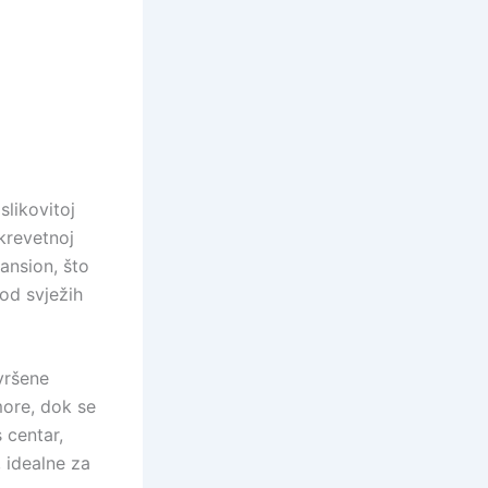
slikovitoj
krevetnoj
ansion, što
od svježih
vršene
ore, dok se
 centar,
 idealne za