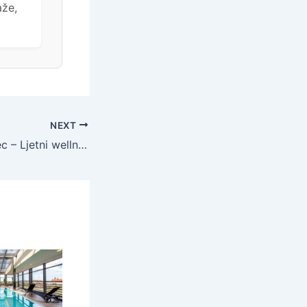
aže,
NEXT
Hotel Matija Gubec – Ljetni wellness odmor uz masažu u Termama Stubaki, Stubičke Toplice, Hrvatska – 699 EUR – 7x noćenje u dvokrevetnoj sobi za 2 osobe, Polupansion – Akcija