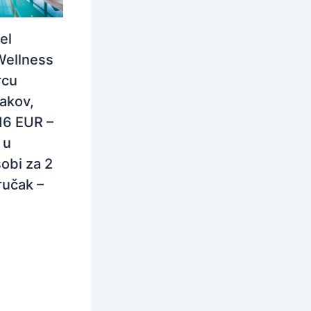
el
Wellness
rcu
rakov,
116 EUR –
 u
obi za 2
ručak –