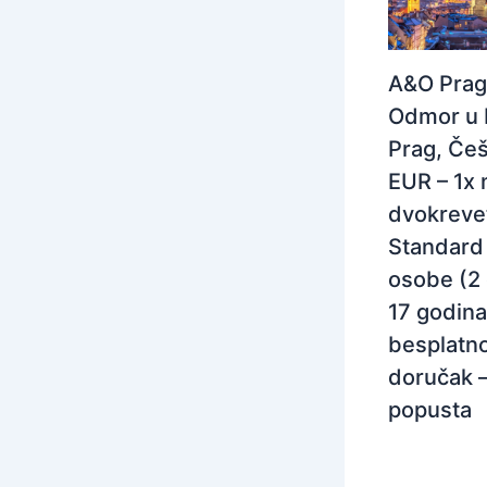
A&O Prag
Odmor u 
Prag, Češ
EUR – 1x 
dvokreve
Standard 
osobe (2
17 godina
besplatno
doručak 
popusta