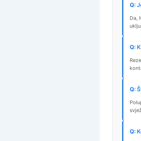
J
Da, 
uklju
K
Reze
kont
Š
Polu
svje
K