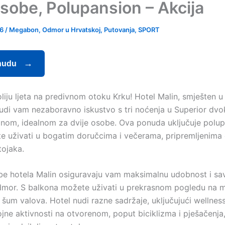
osobe, Polupansion – Akcija
26
/
Megabon
,
Odmor u Hrvatskoj
,
Putovanja
,
SPORT
nudu
oliju ljeta na predivnom otoku Krku! Hotel Malin, smješten u 
nudi vam nezaboravno iskustvo s tri noćenja u Superior dvo
onom, idealnom za dvije osobe. Ova ponuda uključuje polup
te uživati u bogatim doručcima i večerama, pripremljenima 
tojaka.
be hotela Malin osiguravaju vam maksimalnu udobnost i sa
dmor. S balkona možete uživati u prekrasnom pogledu na m
šum valova. Hotel nudi razne sadržaje, uključujući wellness
ojne aktivnosti na otvorenom, poput biciklizma i pješačenja,