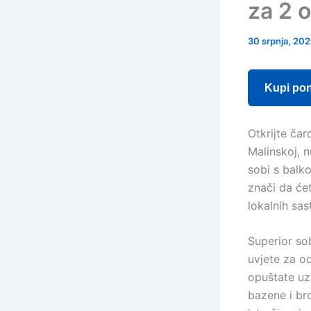
za 2 
30 srpnja, 20
Kupi po
Otkrijte čar
Malinskoj, 
sobi s balk
znači da će
lokalnih sas
Superior so
uvjete za o
opuštate uz 
bazene i br