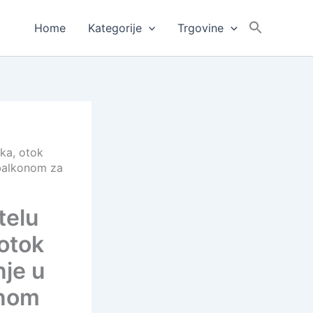
Home
Kategorije
Trgovine
ska, otok
 balkonom za
telu
 otok
nje u
onom