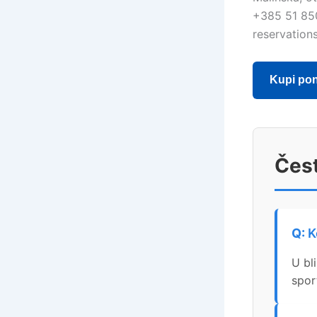
+385 51 85
reservation
Kupi po
Čest
K
U bl
spor