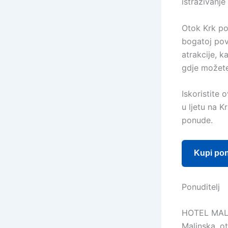
istraživanje
Otok Krk po
bogatoj povi
atrakcije, k
gdje možete
Iskoristite 
u ljetu na 
ponude.
Kupi po
Ponuditelj
HOTEL MAL
Malinska, o