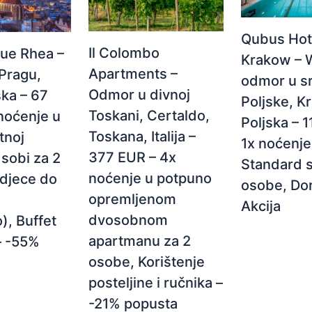
Qubus Hot
Il Colombo
ue Rhea –
Krakow – 
Apartments –
Pragu,
odmor u s
Odmor u divnoj
ka – 67
Poljske, K
Toskani, Certaldo,
noćenje u
Poljska – 
Toskana, Italija –
tnoj
1x noćenje
377 EUR – 4x
sobi za 2
Standard s
noćenje u potpuno
 djece do
osobe, Do
opremljenom
Akcija
dvosobnom
), Buffet
apartmanu za 2
– -55%
osobe, Korištenje
posteljine i ručnika –
-21% popusta