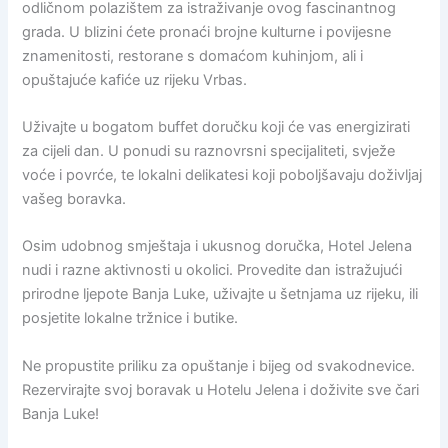
odličnom polazištem za istraživanje ovog fascinantnog
grada. U blizini ćete pronaći brojne kulturne i povijesne
znamenitosti, restorane s domaćom kuhinjom, ali i
opuštajuće kafiće uz rijeku Vrbas.
Uživajte u bogatom buffet doručku koji će vas energizirati
za cijeli dan. U ponudi su raznovrsni specijaliteti, svježe
voće i povrće, te lokalni delikatesi koji poboljšavaju doživljaj
vašeg boravka.
Osim udobnog smještaja i ukusnog doručka, Hotel Jelena
nudi i razne aktivnosti u okolici. Provedite dan istražujući
prirodne ljepote Banja Luke, uživajte u šetnjama uz rijeku, ili
posjetite lokalne tržnice i butike.
Ne propustite priliku za opuštanje i bijeg od svakodnevice.
Rezervirajte svoj boravak u Hotelu Jelena i doživite sve čari
Banja Luke!