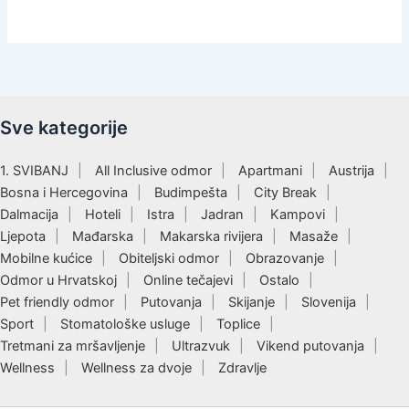
Sve kategorije
1. SVIBANJ
All Inclusive odmor
Apartmani
Austrija
Bosna i Hercegovina
Budimpešta
City Break
Dalmacija
Hoteli
Istra
Jadran
Kampovi
Ljepota
Mađarska
Makarska rivijera
Masaže
Mobilne kućice
Obiteljski odmor
Obrazovanje
Odmor u Hrvatskoj
Online tečajevi
Ostalo
Pet friendly odmor
Putovanja
Skijanje
Slovenija
Sport
Stomatološke usluge
Toplice
Tretmani za mršavljenje
Ultrazvuk
Vikend putovanja
Wellness
Wellness za dvoje
Zdravlje