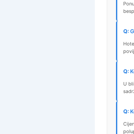
Ponu
besp
G
Hotel
povi
K
U bl
sadr
K
Cije
polu