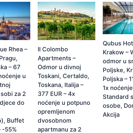
Qubus Hot
Il Colombo
ue Rhea –
Krakow – 
Apartments –
Pragu,
odmor u s
Odmor u divnoj
ka – 67
Poljske, K
Toskani, Certaldo,
noćenje u
Poljska – 
Toskana, Italija –
tnoj
1x noćenje
377 EUR – 4x
sobi za 2
Standard s
noćenje u potpuno
 djece do
osobe, Do
opremljenom
Akcija
dvosobnom
), Buffet
apartmanu za 2
– -55%