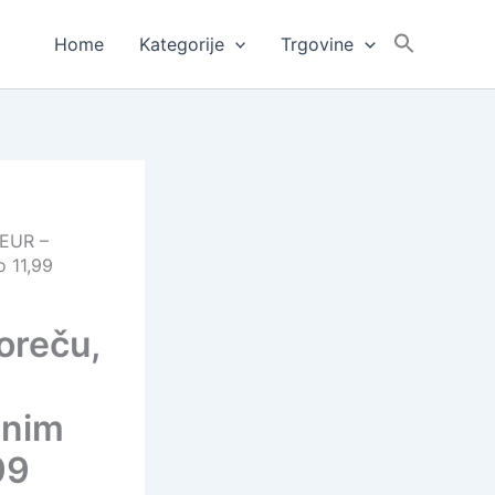
Home
Kategorije
Trgovine
 EUR –
o 11,99
Poreču,
tnim
99