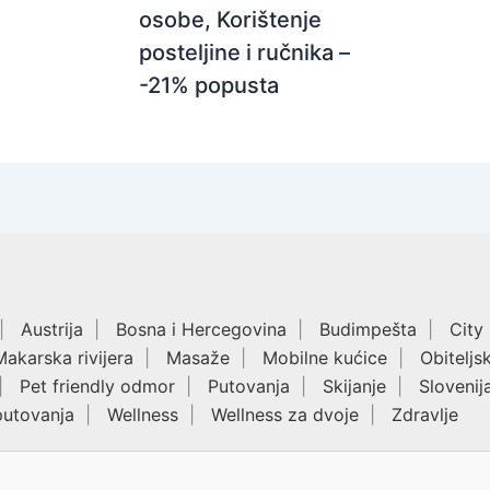
osobe, Korištenje
posteljine i ručnika –
-21% popusta
Austrija
Bosna i Hercegovina
Budimpešta
City
Makarska rivijera
Masaže
Mobilne kućice
Obiteljs
Pet friendly odmor
Putovanja
Skijanje
Slovenij
putovanja
Wellness
Wellness za dvoje
Zdravlje