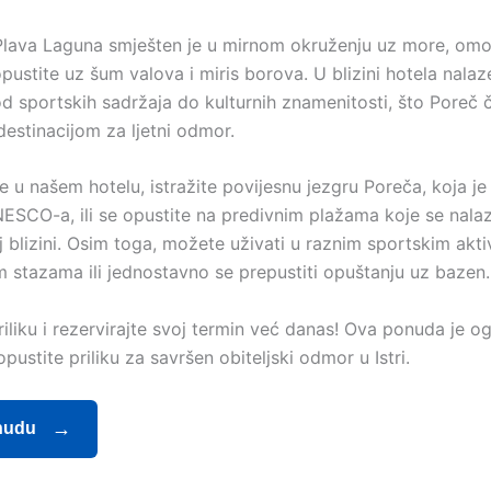
 Plava Laguna smješten je u mirnom okruženju uz more, om
pustite uz šum valova i miris borova. U blizini hotela nala
od sportskih sadržaja do kulturnih znamenitosti, što Poreč č
estinacijom za ljetni odmor.
e u našem hotelu, istražite povijesnu jezgru Poreča, koja j
ESCO-a, ili se opustite na predivnim plažama koje se nala
 blizini. Osim toga, možete uživati u raznim sportskim akti
im stazama ili jednostavno se prepustiti opuštanju uz bazen.
priliku i rezervirajte svoj termin već danas! Ova ponuda je o
pustite priliku za savršen obiteljski odmor u Istri.
nudu