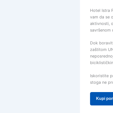
Hotel Istra
vam da se o
aktivnosti, 
savršenom d
Dok boravit
zaštitom UN
neposrednoj
biciklističk
Iskoristite 
stoga ne pro
Kupi po