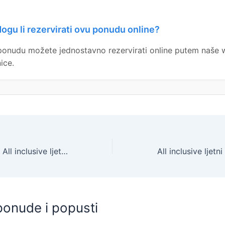
ogu li rezervirati ovu ponudu online?
ponudu možete jednostavno rezervirati online putem naše
ice.
Hotel Posejdon – All inclusive ljeto na Korčuli , Vela Luka, Korčula, Dalmacija, Hrvatska – 1.425 EUR – 7x noćenje u dvokrevetnoj Standard sobi (pogled park) s balkonom za 2 osobe, All inclusive – Akcija
ponude i popusti