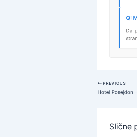
M
Da, 
stran
PREVIOUS
Slične 