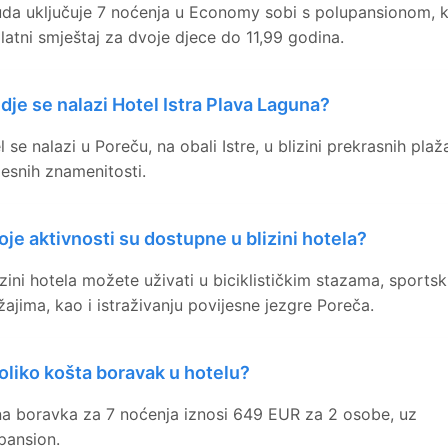
da uključuje 7 noćenja u Economy sobi s polupansionom, k
latni smještaj za dvoje djece do 11,99 godina.
dje se nalazi Hotel Istra Plava Laguna?
 se nalazi u Poreču, na obali Istre, u blizini prekrasnih plaža
jesnih znamenitosti.
oje aktivnosti su dostupne u blizini hotela?
izini hotela možete uživati u biciklističkim stazama, sports
žajima, kao i istraživanju povijesne jezgre Poreča.
oliko košta boravak u hotelu?
na boravka za 7 noćenja iznosi 649 EUR za 2 osobe, uz
pansion.