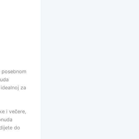
šom posebnom
nuda
idealnoj za
e i večere,
ponuda
dijete do