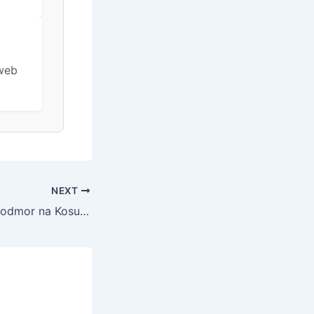
 web
NEXT
All inclusive ljetni odmor na Kosu, Kos, Grčka – 1.899 EUR – 7x noćenje u hotelu za 2 odrasle osobe, All inclusive – Akcija