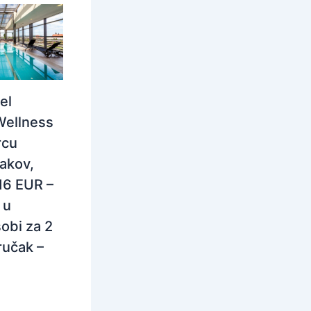
el
Wellness
rcu
rakov,
116 EUR –
 u
obi za 2
ručak –