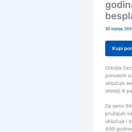
godina
bespl
30 srpnja, 20
Kupi po
Otkrijte ča
ponudom za 
uključuje s
obitelji ili p
Za samo 649
pružajući va
uključuje i 
4,99 godina