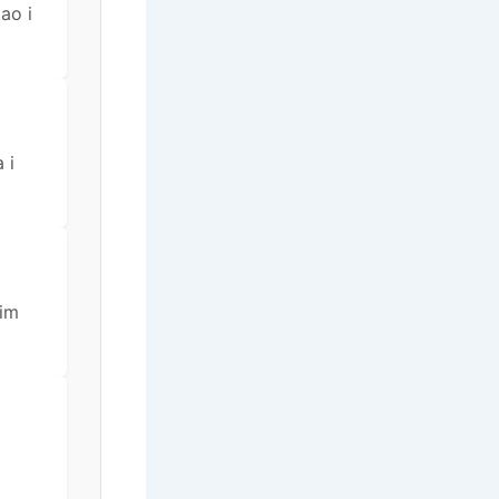
ao i
 i
kim