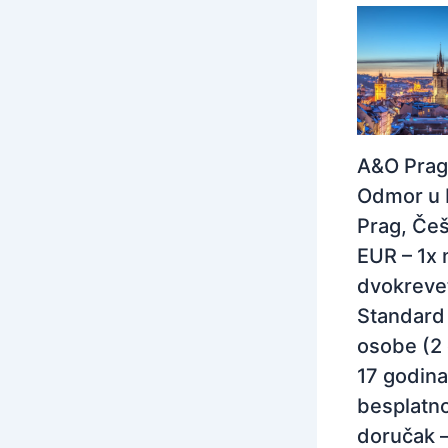
A&O Prag
Odmor u 
Prag, Češ
EUR – 1x 
dvokreve
Standard 
osobe (2
17 godina
besplatno
doručak 