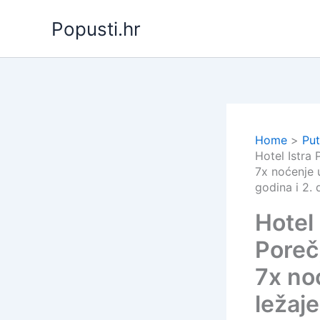
Skip
Popusti.hr
to
content
Home
Put
Hotel Istra 
7x noćenje 
godina i 2. 
Hotel 
Poreč
7x no
ležaje