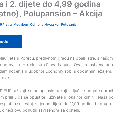
 i 2. dijete do 4,99 godina
atno), Polupansion – Akcija
26
/
Istra
,
Megabon
,
Odmor u Hrvatskoj
,
Putovanja
nudu
roliju ljeta u Poreču, predivnom gradu na obali Istre, s na
boravak u Hotelu Istra Plava Laguna. Ova jedinstvena po
edam noćenja u udobnoj Economy sobi s dodatnim ležajem, 
arove.
 EUR, uživajte u polupansionu koji uključuje bogate doručk
m priliku da se opustite i uživate u lokalnoj kuhinji. Naša 
besplatan smještaj za jedno dijete do 11,99 godina te drugo 
, čineći ovu ponudu savršenom za obitelji.