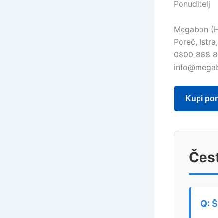
Ponuditelj
Megabon (
Poreč, Istra
0800 868 
info@mega
Kupi po
Čest
Š