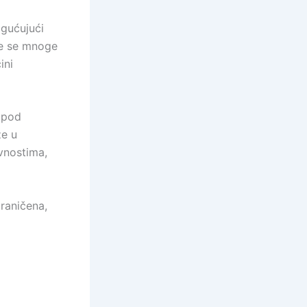
ogućujući
ze se mnoge
ini
e pod
ze u
vnostima,
graničena,