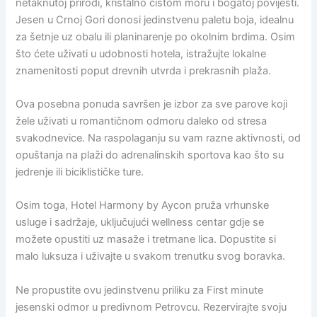
netaknutoj prirodi, kristalno čistom moru i bogatoj povijesti.
Jesen u Crnoj Gori donosi jedinstvenu paletu boja, idealnu
za šetnje uz obalu ili planinarenje po okolnim brdima. Osim
što ćete uživati u udobnosti hotela, istražujte lokalne
znamenitosti poput drevnih utvrda i prekrasnih plaža.
Ova posebna ponuda savršen je izbor za sve parove koji
žele uživati u romantičnom odmoru daleko od stresa
svakodnevice. Na raspolaganju su vam razne aktivnosti, od
opuštanja na plaži do adrenalinskih sportova kao što su
jedrenje ili biciklističke ture.
Osim toga, Hotel Harmony by Aycon pruža vrhunske
usluge i sadržaje, uključujući wellness centar gdje se
možete opustiti uz masaže i tretmane lica. Dopustite si
malo luksuza i uživajte u svakom trenutku svog boravka.
Ne propustite ovu jedinstvenu priliku za First minute
jesenski odmor u predivnom Petrovcu. Rezervirajte svoju