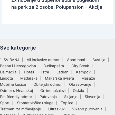
2x noćenje u Superior sobi s pogledom
na park za 2 osobe, Polupansion – Akcija
Sve kategorije
1. SVIBANJ
All Inclusive odmor
Apartmani
Austrija
Bosna i Hercegovina
Budimpešta
City Break
Dalmacija
Hoteli
Istra
Jadran
Kampovi
Ljepota
Mađarska
Makarska rivijera
Masaže
Mobilne kućice
Obiteljski odmor
Obrazovanje
Odmor u Hrvatskoj
Online tečajevi
Ostalo
Pet friendly odmor
Putovanja
Skijanje
Slovenija
Sport
Stomatološke usluge
Toplice
Tretmani za mršavljenje
Ultrazvuk
Vikend putovanja