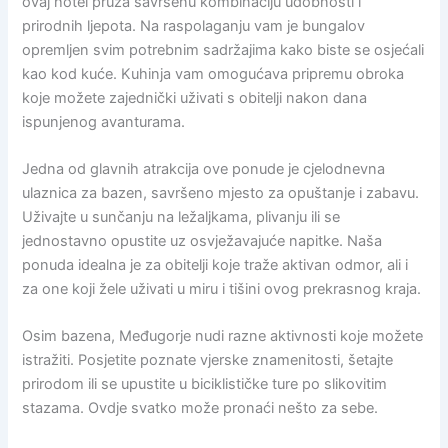
ovaj hotel pruža savršenu kombinaciju udobnosti i
prirodnih ljepota. Na raspolaganju vam je bungalov
opremljen svim potrebnim sadržajima kako biste se osjećali
kao kod kuće. Kuhinja vam omogućava pripremu obroka
koje možete zajednički uživati s obitelji nakon dana
ispunjenog avanturama.
Jedna od glavnih atrakcija ove ponude je cjelodnevna
ulaznica za bazen, savršeno mjesto za opuštanje i zabavu.
Uživajte u sunčanju na ležaljkama, plivanju ili se
jednostavno opustite uz osvježavajuće napitke. Naša
ponuda idealna je za obitelji koje traže aktivan odmor, ali i
za one koji žele uživati u miru i tišini ovog prekrasnog kraja.
Osim bazena, Međugorje nudi razne aktivnosti koje možete
istražiti. Posjetite poznate vjerske znamenitosti, šetajte
prirodom ili se upustite u biciklističke ture po slikovitim
stazama. Ovdje svatko može pronaći nešto za sebe.