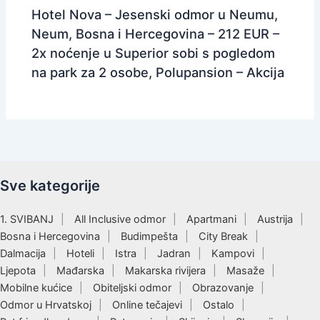
Hotel Nova – Jesenski odmor u Neumu,
Neum, Bosna i Hercegovina – 212 EUR –
2x noćenje u Superior sobi s pogledom
na park za 2 osobe, Polupansion – Akcija
Sve kategorije
1. SVIBANJ
All Inclusive odmor
Apartmani
Austrija
Bosna i Hercegovina
Budimpešta
City Break
Dalmacija
Hoteli
Istra
Jadran
Kampovi
Ljepota
Mađarska
Makarska rivijera
Masaže
Mobilne kućice
Obiteljski odmor
Obrazovanje
Odmor u Hrvatskoj
Online tečajevi
Ostalo