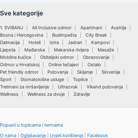
Sve kategorije
1. SVIBANJ
All Inclusive odmor
Apartmani
Austrija
Bosna i Hercegovina
Budimpešta
City Break
Dalmacija
Hoteli
Istra
Jadran
Kampovi
Ljepota
Mađarska
Makarska rivijera
Masaže
Mobilne kućice
Obiteljski odmor
Obrazovanje
Odmor u Hrvatskoj
Online tečajevi
Ostalo
Pet friendly odmor
Putovanja
Skijanje
Slovenija
Sport
Stomatološke usluge
Toplice
Tretmani za mršavljenje
Ultrazvuk
Vikend putovanja
Wellness
Wellness za dvoje
Zdravlje
Popusti u toplicama i termama
O nama
|
Oglašavanje
|
Uvjeti korištenja
|
Facebook