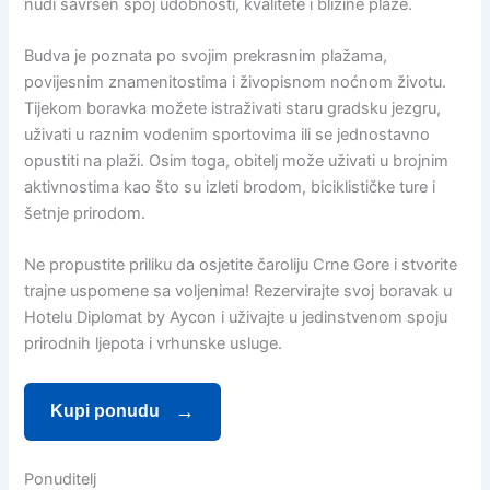
nudi savršen spoj udobnosti, kvalitete i blizine plaže.
Budva je poznata po svojim prekrasnim plažama,
povijesnim znamenitostima i živopisnom noćnom životu.
Tijekom boravka možete istraživati staru gradsku jezgru,
uživati u raznim vodenim sportovima ili se jednostavno
opustiti na plaži. Osim toga, obitelj može uživati u brojnim
aktivnostima kao što su izleti brodom, biciklističke ture i
šetnje prirodom.
Ne propustite priliku da osjetite čaroliju Crne Gore i stvorite
trajne uspomene sa voljenima! Rezervirajte svoj boravak u
Hotelu Diplomat by Aycon i uživajte u jedinstvenom spoju
prirodnih ljepota i vrhunske usluge.
Kupi ponudu
Ponuditelj