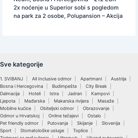
2x noćenje u Superior sobi s pogledom
na park za 2 osobe, Polupansion – Akcija
Sve kategorije
1. SVIBANJ
All Inclusive odmor
Apartmani
Austrija
Bosna i Hercegovina
Budimpešta
City Break
Dalmacija
Hoteli
Istra
Jadran
Kampovi
Ljepota
Mađarska
Makarska rivijera
Masaže
Mobilne kućice
Obiteljski odmor
Obrazovanje
Odmor u Hrvatskoj
Online tečajevi
Ostalo
Pet friendly odmor
Putovanja
Skijanje
Slovenija
Sport
Stomatološke usluge
Toplice