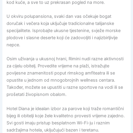
kod kuće, a sve to uz prekrasan pogled na more.
U okviru polupansiona, svaki dan vas očekuje bogat
doručak i večera koja uključuje tradicionalne talijanske
specijalitete. Isprobajte ukusne tjestenine, svježe morske
plodove i slasne deserte koji će zadovoljiti i najizbirljivije
nepce.
Osim uživanja u ukusnoj hrani, Rimini nudi razne aktivnosti
za cijelu obitelj. Provedite vrijeme na plaži, istražujte
povijesne znamenitosti poput rimskog amfiteatra ili se
opustite u jednom od mnogobrojnih wellness centara.
Također, možete se upustiti u razne sportove na vodi ili se
prošetati živopisnom obalom.
Hotel Diana je idealan izbor za parove koji traže romantični
bijeg ili obitelji koje žele kvalitetno provesti vrijeme zajedno.
Svi gosti imaju pristup besplatnom Wi-Fi-ju i raznim
sadržajima hotela, uključujući bazen i teretanu.