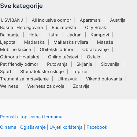
Sve kategorije
1. SVIBANJ
All Inclusive odmor
Apartmani
Austrija
Bosna i Hercegovina
Budimpešta
City Break
Dalmacija
Hoteli
Istra
Jadran
Kampovi
Ljepota
Mađarska
Makarska rivijera
Masaže
Mobilne kućice
Obiteljski odmor
Obrazovanje
Odmor u Hrvatskoj
Online tečajevi
Ostalo
Pet friendly odmor
Putovanja
Skijanje
Slovenija
Sport
Stomatološke usluge
Toplice
Tretmani za mršavljenje
Ultrazvuk
Vikend putovanja
Wellness
Wellness za dvoje
Zdravlje
Popusti u toplicama i termama
O nama
|
Oglašavanje
|
Uvjeti korištenja
|
Facebook