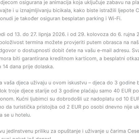
s djecom osigurana je animacija koja uključuje zabavu na pl
vajte i u iznajmljivanju bicikala, kako biste istražili ljepote 
onudi je također osiguran besplatan parking i Wi-Fi.
di od 13. do 27. lipnja 2026. i od 29. kolovoza do 6. rujna 
položivost termina možete provjeriti putem obrasca na na
 odgovor o dostupnosti dobit ćete na vašu e-mail adresu. Sv
 mora biti garantirana kreditnom karticom, a besplatni otkaz
 14 dana prije dolaska.
a vaša djeca uživaju u ovom iskustvu – djeca do 3 godine 
dok troje djece starije od 3 godine plaćaju samo 40 EUR po
onom. Kućni ljubimci su dobrodošli uz nadoplatu od 10 EU
 da turistička pristojba od 2 EUR po osobi dnevno nije uk
ća se u hotelu.
ovu jedinstvenu priliku za opuštanje i uživanje u čarima Cese
 svoj paket još danas!