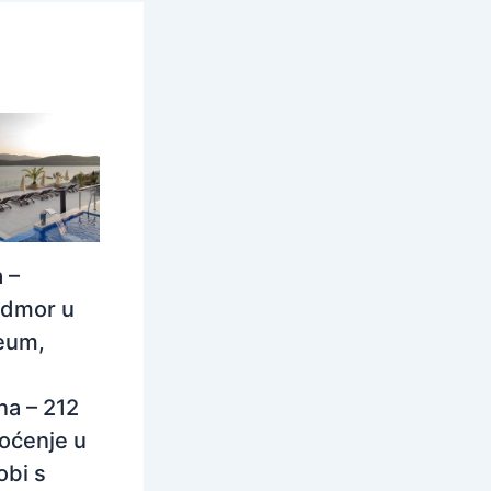
 –
odmor u
eum,
na – 212
oćenje u
obi s