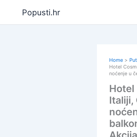
Skip
Popusti.hr
to
content
Home
Put
Hotel Cosmop
noćenje u č
Hotel
Italij
noćen
balkon
Akcij