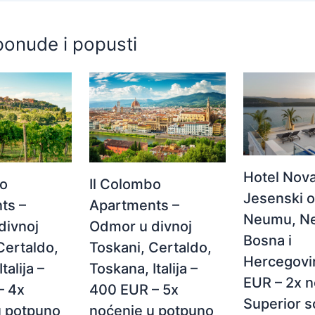
ponude i popusti
Hotel Nova
Il Colombo
bo
Jesenski 
Apartments –
ts –
Neumu, N
Odmor u divnoj
divnoj
Bosna i
Toskani, Certaldo,
Certaldo,
Hercegovi
Toskana, Italija –
talija –
EUR – 2x n
400 EUR – 5x
– 4x
Superior s
noćenje u potpuno
u potpuno