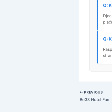
K
Djec
plać
K
Rasp
stra
PREVIOUS