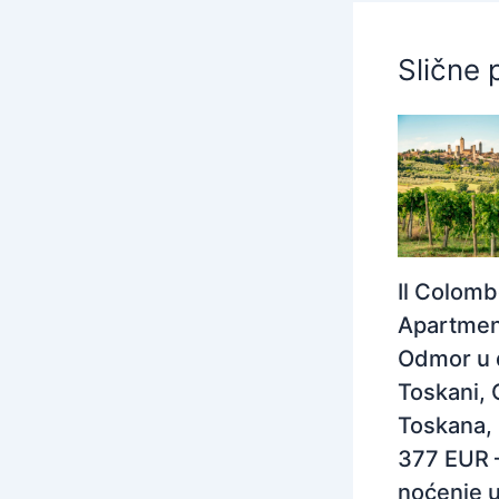
Slične 
Il Colom
Apartmen
Odmor u 
Toskani, 
Toskana, I
377 EUR 
noćenje 