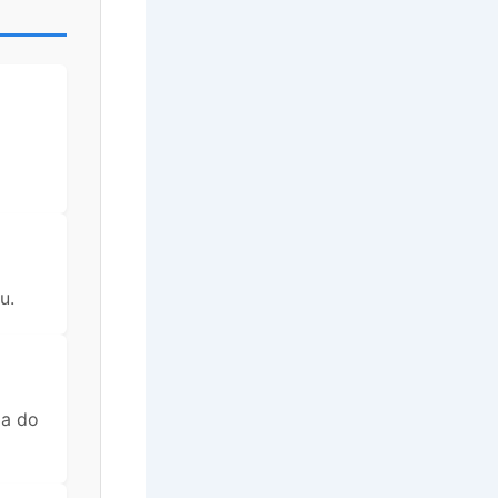
u.
 a do