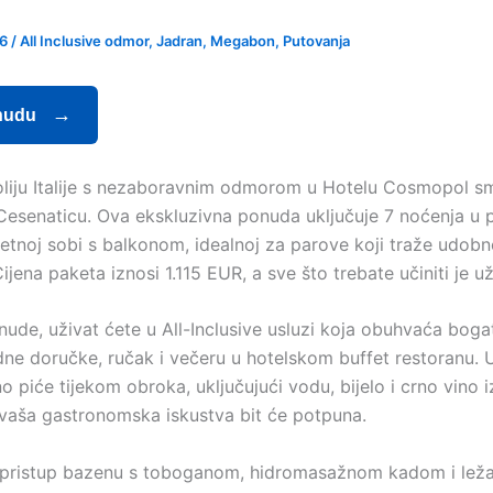
26
/
All Inclusive odmor
,
Jadran
,
Megabon
,
Putovanja
nudu
roliju Italije s nezaboravnim odmorom u Hotelu Cosmopol 
esenaticu. Ova ekskluzivna ponuda uključuje 7 noćenja u p
etnoj sobi s balkonom, idealnoj za parove koji traže udobn
ijena paketa iznosi 1.115 EUR, a sve što trebate učiniti je už
ude, uživat ćete u All-Inclusive usluzi koja obuhvaća bogat
ne doručke, ručak i večeru u hotelskom buffet restoranu. 
 piće tijekom obroka, uključujući vodu, bijelo i crno vino iz
vaša gastronomska iskustva bit će potpuna.
 pristup bazenu s toboganom, hidromasažnom kadom i leža