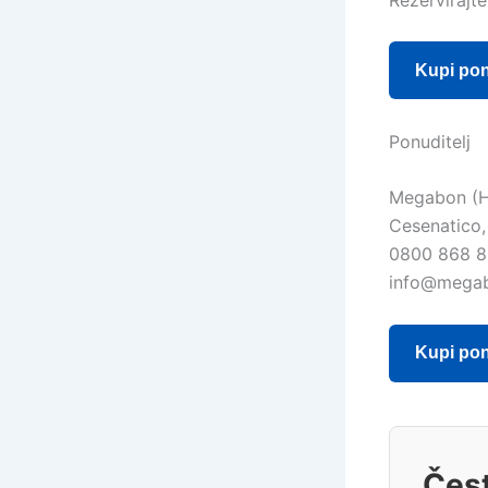
Kupi po
Ponuditelj
Megabon (
Cesenatico, 
0800 868 
info@mega
Kupi po
Čest