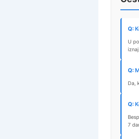
K
U po
izna
M
Da, 
K
Besp
7 da