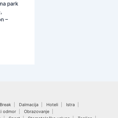
na park
,
n –
 Break
Dalmacija
Hoteli
Istra
ki odmor
Obrazovanje