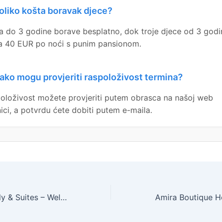
oliko košta boravak djece?
a do 3 godine borave besplatno, dok troje djece od 3 godi
a 40 EUR po noći s punim pansionom.
ako mogu provjeriti raspoloživost termina?
oloživost možete provjeriti putem obrasca na našoj web
nici, a potvrdu ćete dobiti putem e-maila.
Bo33 Hotel Family & Suites – Wellness odmor u Budimpešti, Budimpešta, Mađarska – 266 EUR – 3x noćenje u Superior dvokrevetnoj sobi za 2 osobe (1 dijete do 8 godina besplatno), Bogati doručak i pjenušac – -44% popusta