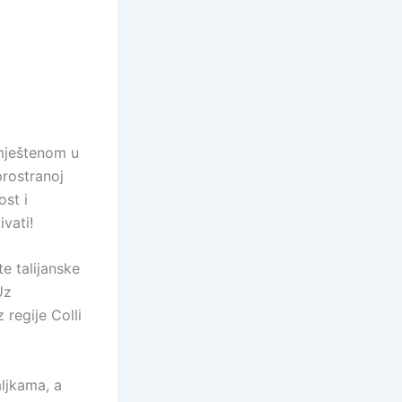
smještenom u
rostranoj
ost i
ivati!
e talijanske
Uz
 regije Colli
ljkama, a