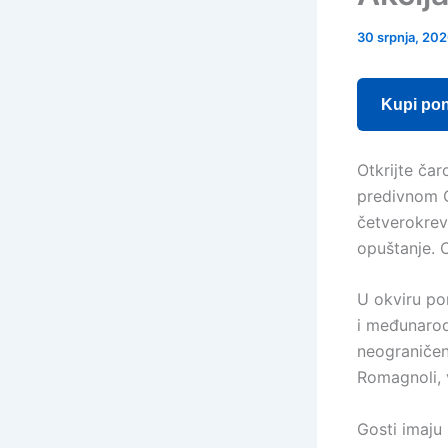
30 srpnja, 20
Kupi po
Otkrijte ča
predivnom C
četverokrev
opuštanje. C
U okviru pon
i međunarod
neograničeno
Romagnoli, 
Gosti imaju