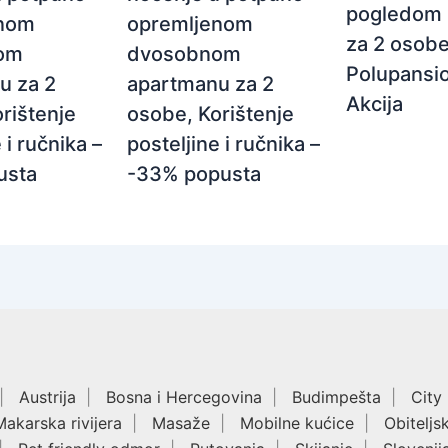
pogledom 
opremljenom
enom
za 2 osobe
dvosobnom
om
Polupansio
apartmanu za 2
u za 2
Akcija
osobe, Korištenje
rištenje
posteljine i ručnika –
 i ručnika –
-33% popusta
usta
Austrija
Bosna i Hercegovina
Budimpešta
City
Makarska rivijera
Masaže
Mobilne kućice
Obiteljs