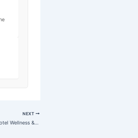
ne
NEXT
Amira Boutique Hotel Wellness & Spa – Vikend odmor , Hévíz, Mađarska – 359 EUR – 3x noćenje u Standard dvokrevetnoj sobi za 2 osobe, Polupansion – Akcija