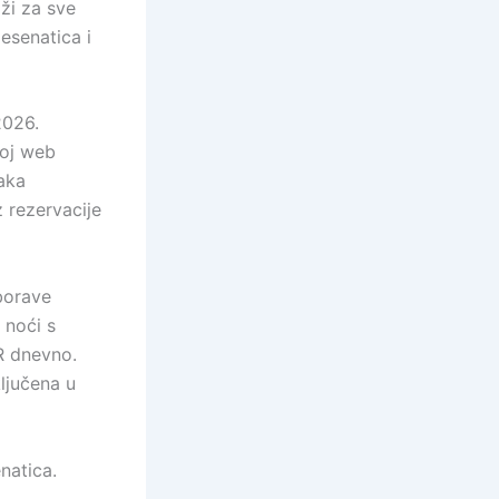
aži za sve
Cesenatica i
2026.
šoj web
aka
 rezervacije
borave
 noći s
R dnevno.
ljučena u
natica.