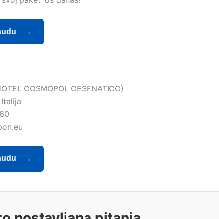
nudu
HOTEL COSMOPOL CESENATICO)
Italija
860
bon.eu
nudu
o postavljana pitanja