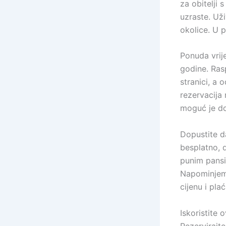
za obitelji 
uzraste. Uži
okolice. U p
Ponuda vrije
godine. Ras
stranici, a
rezervacija
moguć je do
Dopustite d
besplatno, 
punim pansi
Napominjemo
cijenu i pla
Iskoristite 
Rezervirajte