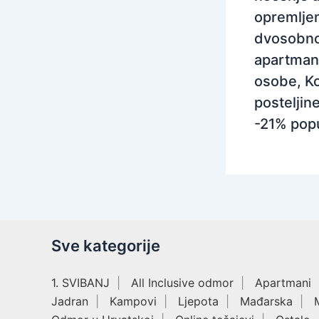
opremlj
dvosobn
apartman
osobe, Ko
posteljine
-21% pop
Sve kategorije
1. SVIBANJ
All Inclusive odmor
Apartmani
Jadran
Kampovi
Ljepota
Mađarska