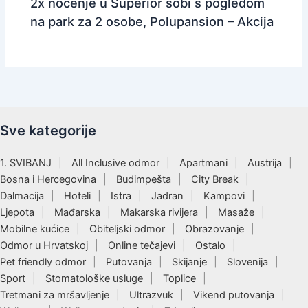
2x noćenje u Superior sobi s pogledom
na park za 2 osobe, Polupansion – Akcija
Sve kategorije
1. SVIBANJ
All Inclusive odmor
Apartmani
Austrija
Bosna i Hercegovina
Budimpešta
City Break
Dalmacija
Hoteli
Istra
Jadran
Kampovi
Ljepota
Mađarska
Makarska rivijera
Masaže
Mobilne kućice
Obiteljski odmor
Obrazovanje
Odmor u Hrvatskoj
Online tečajevi
Ostalo
Pet friendly odmor
Putovanja
Skijanje
Slovenija
Sport
Stomatološke usluge
Toplice
Tretmani za mršavljenje
Ultrazvuk
Vikend putovanja