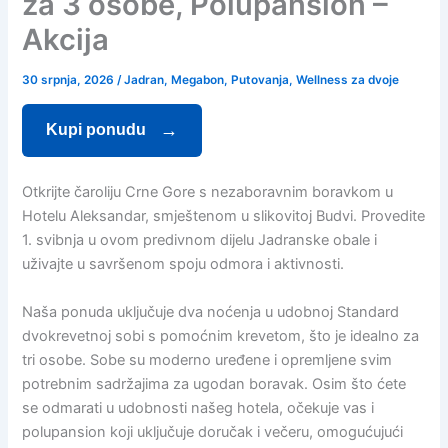
za 3 osobe, Polupansion –
Akcija
30 srpnja, 2026
/
Jadran
,
Megabon
,
Putovanja
,
Wellness za dvoje
Kupi ponudu
Otkrijte čaroliju Crne Gore s nezaboravnim boravkom u
Hotelu Aleksandar, smještenom u slikovitoj Budvi. Provedite
1. svibnja u ovom predivnom dijelu Jadranske obale i
uživajte u savršenom spoju odmora i aktivnosti.
Naša ponuda uključuje dva noćenja u udobnoj Standard
dvokrevetnoj sobi s pomoćnim krevetom, što je idealno za
tri osobe. Sobe su moderno uređene i opremljene svim
potrebnim sadržajima za ugodan boravak. Osim što ćete
se odmarati u udobnosti našeg hotela, očekuje vas i
polupansion koji uključuje doručak i večeru, omogućujući