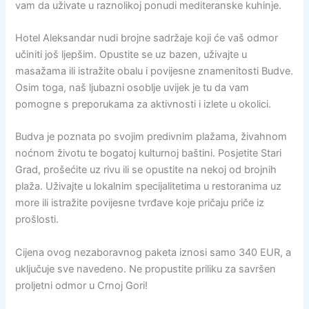
vam da uživate u raznolikoj ponudi mediteranske kuhinje.
Hotel Aleksandar nudi brojne sadržaje koji će vaš odmor
učiniti još ljepšim. Opustite se uz bazen, uživajte u
masažama ili istražite obalu i povijesne znamenitosti Budve.
Osim toga, naš ljubazni osoblje uvijek je tu da vam
pomogne s preporukama za aktivnosti i izlete u okolici.
Budva je poznata po svojim predivnim plažama, živahnom
noćnom životu te bogatoj kulturnoj baštini. Posjetite Stari
Grad, prošećite uz rivu ili se opustite na nekoj od brojnih
plaža. Uživajte u lokalnim specijalitetima u restoranima uz
more ili istražite povijesne tvrđave koje pričaju priče iz
prošlosti.
Cijena ovog nezaboravnog paketa iznosi samo 340 EUR, a
uključuje sve navedeno. Ne propustite priliku za savršen
proljetni odmor u Crnoj Gori!