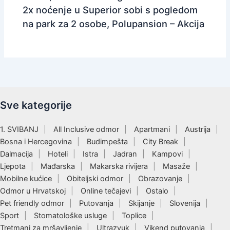
2x noćenje u Superior sobi s pogledom
na park za 2 osobe, Polupansion – Akcija
Sve kategorije
1. SVIBANJ
All Inclusive odmor
Apartmani
Austrija
Bosna i Hercegovina
Budimpešta
City Break
Dalmacija
Hoteli
Istra
Jadran
Kampovi
Ljepota
Mađarska
Makarska rivijera
Masaže
Mobilne kućice
Obiteljski odmor
Obrazovanje
Odmor u Hrvatskoj
Online tečajevi
Ostalo
Pet friendly odmor
Putovanja
Skijanje
Slovenija
Sport
Stomatološke usluge
Toplice
Tretmani za mršavljenje
Ultrazvuk
Vikend putovanja