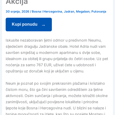
Akcija
30 srpnja, 2026
/
Bosna i Hercegovina
,
Jadran
,
Megabon
,
Putovanja
Kupi ponudu
Iskusite nezaboravan ljetni odmor u predivnom Neumu,
sljedećem dragulju Jadranske obale. Hotel Adria nudi vam
savršen smještaj u modernom apartmanu s dvije sobe,
idealnom za obitelj ili grupu prijatelja do četiri osobe. Uz pet
noćenja za samo 767 EUR, uživat ćete u udobnosti i
opuštanju uz doručak koji je uključen u cijenu.
Neum je poznat po svojim prekrasnim plažama i kristalno
čistom moru, što ga čini savršenim odredištem za ljetne
aktivnosti. Osim sunčanja i plivanja, možete istražiti okolne
zanimljivosti, uključujući povijesne lokalitete i prirodne
ljepote koje Bosna i Hercegovina nudi. U blizini se nalaze i
brojne mogućnosti za izlete, kao što su posjete Mostaru i