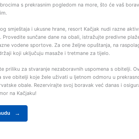
obrocima s prekrasnim pogledom na more, što će vaš borava
im.
g smještaja i ukusne hrane, resort Kačjak nudi razne aktiv
lj. Provedite sunčane dane na obali, istražujte predivne plaže 
razne vodene sportove. Za one željne opuštanja, na raspolag
ržaji koji uključuju masaže i tretmane za tijelo.
te priliku za stvaranje nezaboravnih uspomena s obitelji. 
a sve obitelji koje žele uživati u ljetnom odmoru u prekras
vatske obale. Rezervirajte svoj boravak već danas i osigura
mor na Kačjaku!
nudu