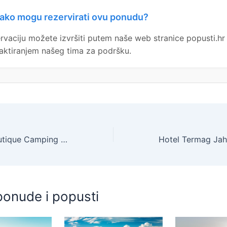
ako mogu rezervirati ovu ponudu?
rvaciju možete izvršiti putem naše web stranice popusti.hr i
aktiranjem našeg tima za podršku.
Santa Marina Boutique Camping – Premium glamping, Poreč, Istra, Hrvatska – 120 EUR – 3x noćenje u premium glamping šatoru s 2 spavaće sobe za do 5 osoba (4 odrasle osobe i 1 dijete do 11,99 godina), Posteljina i ručnici – Akcija
ponude i popusti