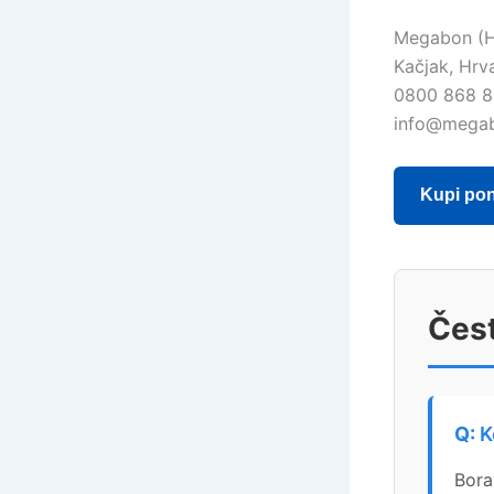
Megabon (
Kačjak, Hrv
0800 868 
info@mega
Kupi po
Čest
K
Bora