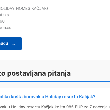
HOLIDAY HOMES KAČJAK)
atska
860
bon.eu
nudu
o postavljana pitanja
oliko košta boravak u Holiday resortu Kačjak?
vak u Holiday resortu Kačjak košta 985 EUR za 7 noćenja 