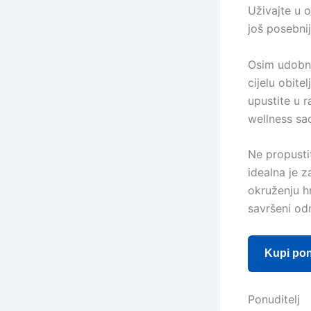
Uživajte u 
još posebnij
Osim udobno
cijelu obite
upustite u 
wellness sad
Ne propusti
idealna je z
okruženju hr
savršeni od
Kupi po
Ponuditelj