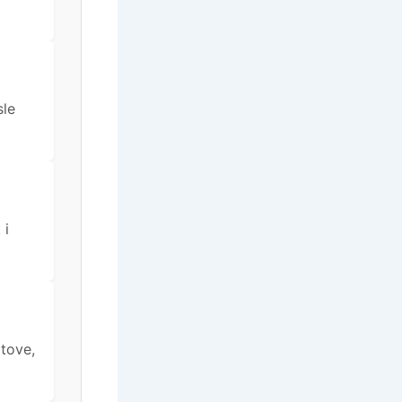
sle
 i
rtove,