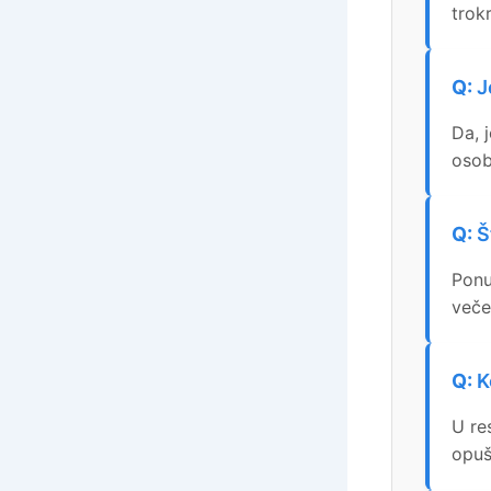
trok
J
Da, 
osob
Š
Ponu
veče
K
U re
opuš