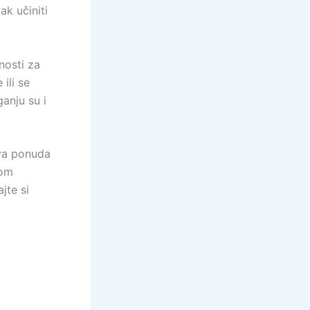
k učiniti
nosti za
ili se
anju su i
Ova ponuda
nom
jte si