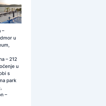
 –
odmor u
eum,
na – 212
oćenje u
obi s
na park
,
n –