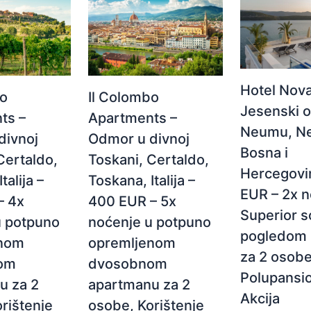
Hotel Nova
Il Colombo
bo
Jesenski 
Apartments –
ts –
Neumu, N
Odmor u divnoj
divnoj
Bosna i
Toskani, Certaldo,
Certaldo,
Hercegovi
Toskana, Italija –
talija –
EUR – 2x n
400 EUR – 5x
– 4x
Superior s
noćenje u potpuno
u potpuno
pogledom 
opremljenom
enom
za 2 osobe
dvosobnom
om
Polupansio
apartmanu za 2
u za 2
Akcija
osobe, Korištenje
rištenje