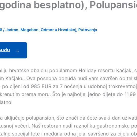
 godina besplatno), Polupansi
a
26
/
Jadran
,
Megabon
,
Odmor u Hrvatskoj
,
Putovanja
nudu
roliju hrvatske obale u popularnom Holiday resortu Kačjak,
m Kačjaku. Ova posebna ponuda nudi vam savršen obiteljs
ta po cijeni od 985 EUR za 7 noćenja u udobnoj trokrevetnoj
renutim prema moru. Što je najbolje, jedno dijete do 11,99
latno!
 uključuje polupansion, što znači da ćete svaki dan uživa
kusnoj večeri. Naš restoran nudi raznoliku gastronomsku p
kalne specijalitete i međunarodna jela, savršeno za cijelu obi