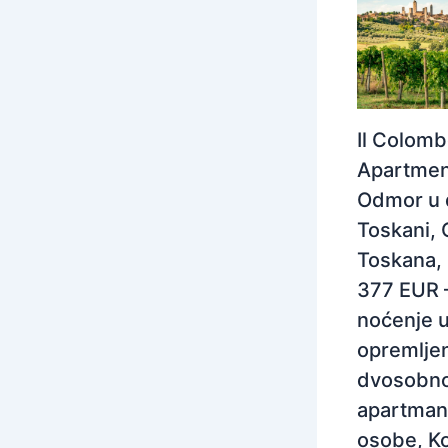
Il Colom
Apartmen
Odmor u 
Toskani, 
Toskana, I
377 EUR 
noćenje 
opremlj
dvosobn
apartman
osobe, Ko