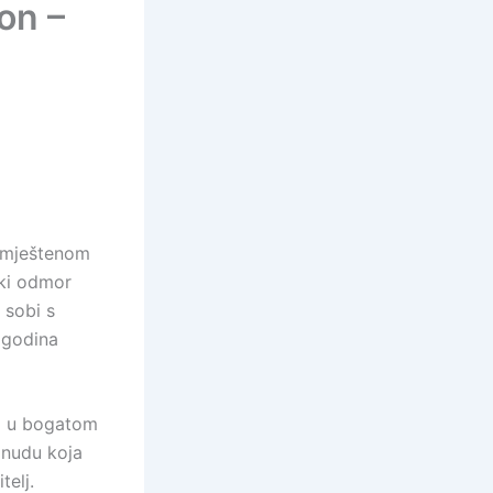
on –
 smještenom
ki odmor
 sobi s
 godina
ti u bogatom
onudu koja
telj.