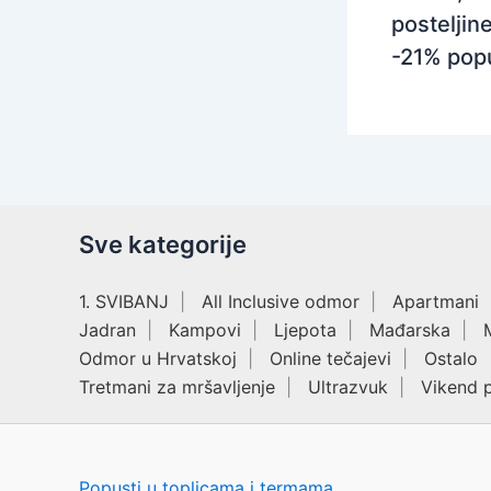
posteljine
-21% pop
Sve kategorije
1. SVIBANJ
All Inclusive odmor
Apartmani
Jadran
Kampovi
Ljepota
Mađarska
Odmor u Hrvatskoj
Online tečajevi
Ostalo
Tretmani za mršavljenje
Ultrazvuk
Vikend 
Popusti u toplicama i termama