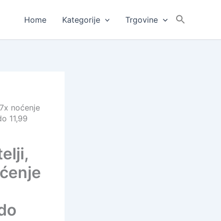
Home
Kategorije
Trgovine
 7x noćenje
do 11,99
elji,
oćenje
 do