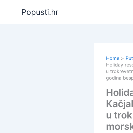
Skip
Popusti.hr
to
content
Home
Put
Holiday reso
u trokrevet
godina besp
Holida
Kačja
u tro
morsko