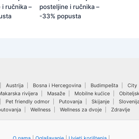
posteljine i ručnika –
 i ručnika –
-33% popusta
usta
Austrija
Bosna i Hercegovina
Budimpešta
City
Makarska rivijera
Masaže
Mobilne kućice
Obiteljs
Pet friendly odmor
Putovanja
Skijanje
Slovenij
putovanja
Wellness
Wellness za dvoje
Zdravlje
O nama
|
Oglašavanje
|
Uvjeti korištenja
|