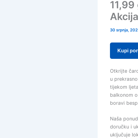
11,99
Akcij
30 srpnja, 20
Kupi po
Otkrijte ča
u prekrasno
tijekom lje
balkonom ok
boravi besp
Naša ponuda
doručku i u
uključuje lo