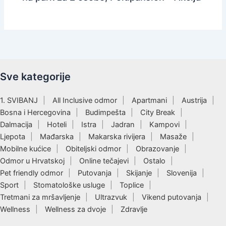
Sve kategorije
1. SVIBANJ
All Inclusive odmor
Apartmani
Austrija
Bosna i Hercegovina
Budimpešta
City Break
Dalmacija
Hoteli
Istra
Jadran
Kampovi
Ljepota
Mađarska
Makarska rivijera
Masaže
Mobilne kućice
Obiteljski odmor
Obrazovanje
Odmor u Hrvatskoj
Online tečajevi
Ostalo
Pet friendly odmor
Putovanja
Skijanje
Slovenija
Sport
Stomatološke usluge
Toplice
Tretmani za mršavljenje
Ultrazvuk
Vikend putovanja
Wellness
Wellness za dvoje
Zdravlje