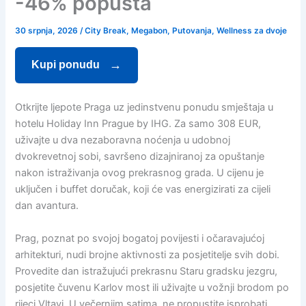
-46% popusta
30 srpnja, 2026
/
City Break
,
Megabon
,
Putovanja
,
Wellness za dvoje
Kupi ponudu
Otkrijte ljepote Praga uz jedinstvenu ponudu smještaja u
hotelu Holiday Inn Prague by IHG. Za samo 308 EUR,
uživajte u dva nezaboravna noćenja u udobnoj
dvokrevetnoj sobi, savršeno dizajniranoj za opuštanje
nakon istraživanja ovog prekrasnog grada. U cijenu je
uključen i buffet doručak, koji će vas energizirati za cijeli
dan avantura.
Prag, poznat po svojoj bogatoj povijesti i očaravajućoj
arhitekturi, nudi brojne aktivnosti za posjetitelje svih dobi.
Provedite dan istražujući prekrasnu Staru gradsku jezgru,
posjetite čuvenu Karlov most ili uživajte u vožnji brodom po
rijeci Vltavi. U večernjim satima, ne propustite isprobati