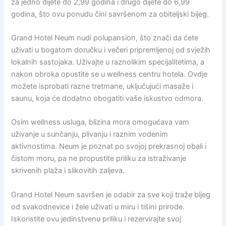
za jedno dijete do 2,99 godina i drugo dijete do 6,99
godina, što ovu ponudu čini savršenom za obiteljski bijeg.
Grand Hotel Neum nudi polupansion, što znači da ćete
uživati u bogatom doručku i večeri pripremljenoj od svježih
lokalnih sastojaka. Uživajte u raznolikim specijalitetima, a
nakon obroka opustite se u wellness centru hotela. Ovdje
možete isprobati razne tretmane, uključujući masaže i
saunu, koja će dodatno obogatiti vaše iskustvo odmora.
Osim wellness usluga, blizina mora omogućava vam
uživanje u sunčanju, plivanju i raznim vodenim
aktivnostima. Neum je poznat po svojoj prekrasnoj obali i
čistom moru, pa ne propustite priliku za istraživanje
skrivenih plaža i slikovitih zaljeva.
Grand Hotel Neum savršen je odabir za sve koji traže bijeg
od svakodnevice i žele uživati u miru i tišini prirode.
Iskoristite ovu jedinstvenu priliku i rezervirajte svoj