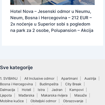
Hotel Nova – Jesenski odmor u Neumu,
Neum, Bosna i Hercegovina – 212 EUR –
2x noćenje u Superior sobi s pogledom
na park za 2 osobe, Polupansion – Akcija
Sve kategorije
1. SVIBANJ
All Inclusive odmor
Apartmani
Austrija
Bosna i Hercegovina
Budimpešta
City Break
Dalmacija
Hoteli
Istra
Jadran
Kampovi
Ljepota
Mađarska
Makarska rivijera
Masaže
Mobilne kućice
Obiteljski odmor
Obrazovanje