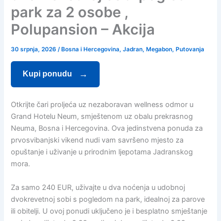
park za 2 osobe ,
Polupansion – Akcija
30 srpnja, 2026
/
Bosna i Hercegovina
,
Jadran
,
Megabon
,
Putovanja
Kupi ponudu
Otkrijte čari proljeća uz nezaboravan wellness odmor u
Grand Hotelu Neum, smještenom uz obalu prekrasnog
Neuma, Bosna i Hercegovina. Ova jedinstvena ponuda za
prvosvibanjski vikend nudi vam savršeno mjesto za
opuštanje i uživanje u prirodnim ljepotama Jadranskog
mora.
Za samo 240 EUR, uživajte u dva noćenja u udobnoj
dvokrevetnoj sobi s pogledom na park, idealnoj za parove
ili obitelji. U ovoj ponudi uključeno je i besplatno smještanje