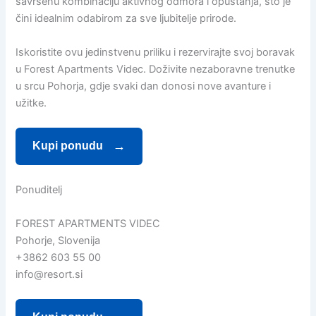
savršenu kombinaciju aktivnog odmora i opuštanja, što je
čini idealnim odabirom za sve ljubitelje prirode.
Iskoristite ovu jedinstvenu priliku i rezervirajte svoj boravak
u Forest Apartments Videc. Doživite nezaboravne trenutke
u srcu Pohorja, gdje svaki dan donosi nove avanture i
užitke.
Kupi ponudu
Ponuditelj
FOREST APARTMENTS VIDEC
Pohorje, Slovenija
+3862 603 55 00
info@resort.si