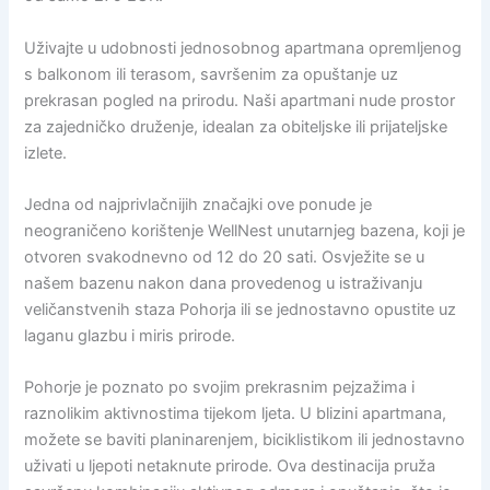
Uživajte u udobnosti jednosobnog apartmana opremljenog
s balkonom ili terasom, savršenim za opuštanje uz
prekrasan pogled na prirodu. Naši apartmani nude prostor
za zajedničko druženje, idealan za obiteljske ili prijateljske
izlete.
Jedna od najprivlačnijih značajki ove ponude je
neograničeno korištenje WellNest unutarnjeg bazena, koji je
otvoren svakodnevno od 12 do 20 sati. Osvježite se u
našem bazenu nakon dana provedenog u istraživanju
veličanstvenih staza Pohorja ili se jednostavno opustite uz
laganu glazbu i miris prirode.
Pohorje je poznato po svojim prekrasnim pejzažima i
raznolikim aktivnostima tijekom ljeta. U blizini apartmana,
možete se baviti planinarenjem, biciklistikom ili jednostavno
uživati u ljepoti netaknute prirode. Ova destinacija pruža