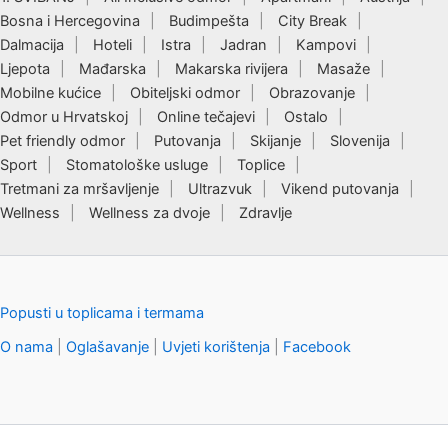
Bosna i Hercegovina
Budimpešta
City Break
Dalmacija
Hoteli
Istra
Jadran
Kampovi
Ljepota
Mađarska
Makarska rivijera
Masaže
Mobilne kućice
Obiteljski odmor
Obrazovanje
Odmor u Hrvatskoj
Online tečajevi
Ostalo
Pet friendly odmor
Putovanja
Skijanje
Slovenija
Sport
Stomatološke usluge
Toplice
Tretmani za mršavljenje
Ultrazvuk
Vikend putovanja
Wellness
Wellness za dvoje
Zdravlje
Popusti u toplicama i termama
O nama
|
Oglašavanje
|
Uvjeti korištenja
|
Facebook