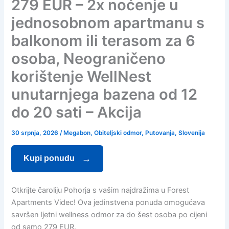
279 EUR – 2x noćenje u
jednosobnom apartmanu s
balkonom ili terasom za 6
osoba, Neograničeno
korištenje WellNest
unutarnjega bazena od 12
do 20 sati – Akcija
30 srpnja, 2026
/
Megabon
,
Obiteljski odmor
,
Putovanja
,
Slovenija
Kupi ponudu
Otkrijte čaroliju Pohorja s vašim najdražima u Forest
Apartments Videc! Ova jedinstvena ponuda omogućava
savršen ljetni wellness odmor za do šest osoba po cijeni
od samo 279 EUR.