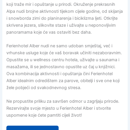
koji traže mir i opuštanje u prirodi. Okruženje prekrasnih
Alpa nudi brojne aktivnosti tijekom cijele godine, od skijanja
i snowborda zimi do planinarenja i biciklizma ljeti. Otkrijte
skrivena jezera, slikovite staze i uživajte u neponovljivim
panoramama koje će vas ostaviti bez daha.
Ferienhotel Alber nudi ne samo udoban smještaj, već i
vrhunske usluge koje će vaš boravak učiniti nezaboravnim.
Opustite se u wellness centru hotela, uživajte u saunama i
masažama, ili se jednostavno opustite uz čaj u knjižnici.
Ova kombinacija aktivnosti i opuštanja čini Ferienhotel
Alber idealnim odredištem za parove, obitelji i sve one koji
žele pobjeći od svakodnevnog stresa.
Ne propustite priliku za savršen odmor u zagrljaju prirode.
Rezervirajte svoje mjesto u Ferienhotel Alber i stvorite
uspomene koje ćete pamtiti cijeli život!