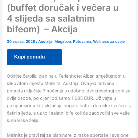
(buffet doručak i večera u
4 slijeda sa salatnim
bifeom) – Akcija
30 srpnja, 2026
/
Austrija
,
Megabon
,
Putovanja
,
Wellness za dvoje
Kupi ponudu
Otkrijte čaroliju planina u Ferienhotel Alber, smještenom u
slikovitom mjestu Mallnitz, Austrija. Ova jedinstvena
ponuda uključuje 7 noćenja u udobnoj dvokrevetnoj sobi za
dvije osobe, po cijeni od samo 1.085 EUR. Uživajte u
polupansionu koji uključuje bogate buffet doručke i večere s
četiri slijeda, a uz to i salatni bife koji će zadovoljiti sve vaše
kulinarske želje.
Mallnitz je pravi raj za planinare, zimske sportaše i sve one