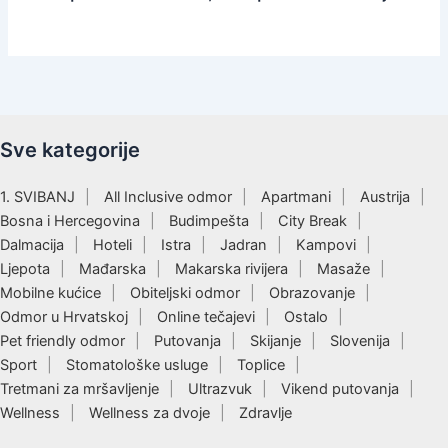
Sve kategorije
1. SVIBANJ
All Inclusive odmor
Apartmani
Austrija
Bosna i Hercegovina
Budimpešta
City Break
Dalmacija
Hoteli
Istra
Jadran
Kampovi
Ljepota
Mađarska
Makarska rivijera
Masaže
Mobilne kućice
Obiteljski odmor
Obrazovanje
Odmor u Hrvatskoj
Online tečajevi
Ostalo
Pet friendly odmor
Putovanja
Skijanje
Slovenija
Sport
Stomatološke usluge
Toplice
Tretmani za mršavljenje
Ultrazvuk
Vikend putovanja
Wellness
Wellness za dvoje
Zdravlje