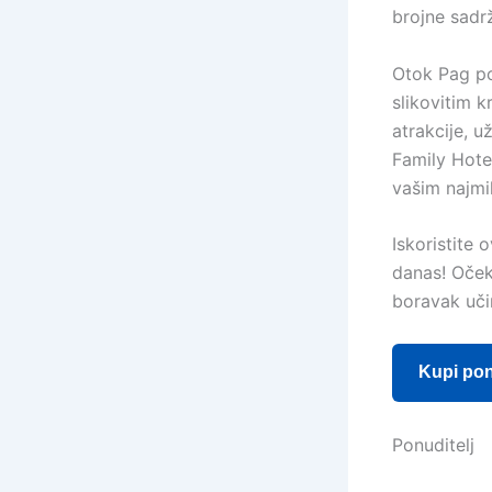
brojne sadrž
Otok Pag po
slikovitim k
atrakcije, u
Family Hote
vašim najmil
Iskoristite 
danas! Oček
boravak uči
Kupi po
Ponuditelj