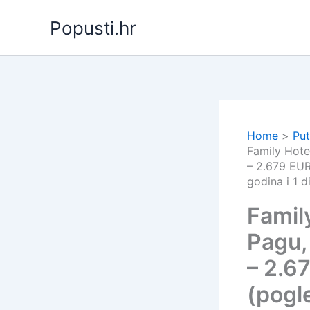
Skip
Popusti.hr
to
content
Home
Put
Family Hotel
– 2.679 EUR
godina i 1 d
Family
Pagu,
– 2.6
(pogl