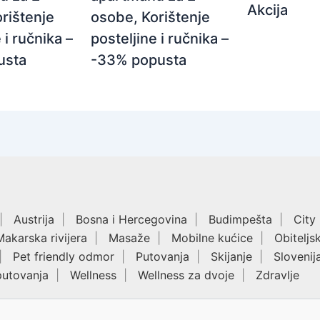
Akcija
osobe, Korištenje
rištenje
posteljine i ručnika –
 i ručnika –
-33% popusta
usta
Austrija
Bosna i Hercegovina
Budimpešta
City
Makarska rivijera
Masaže
Mobilne kućice
Obiteljs
Pet friendly odmor
Putovanja
Skijanje
Slovenij
putovanja
Wellness
Wellness za dvoje
Zdravlje