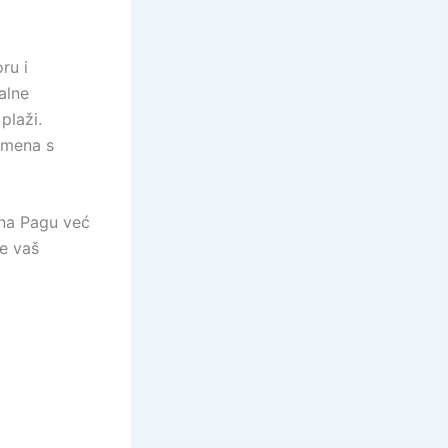
ru i
alne
plaži.
omena s
r na Pagu već
e vaš