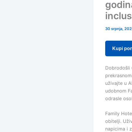
godina
inclus
30 srpnja, 20
Kupi po
Dobrodošli 
prekrasnom o
uživajte u 
udobnom Fa
odrasle oso
Family Hote
obitelji. Už
napicima i 