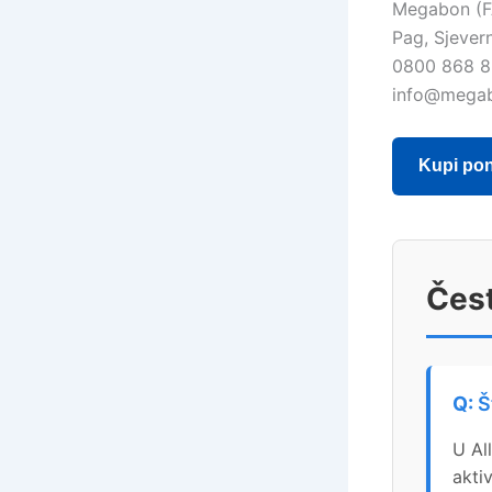
Megabon (
Pag, Sjever
0800 868 
info@mega
Kupi po
Čest
Š
U Al
aktiv