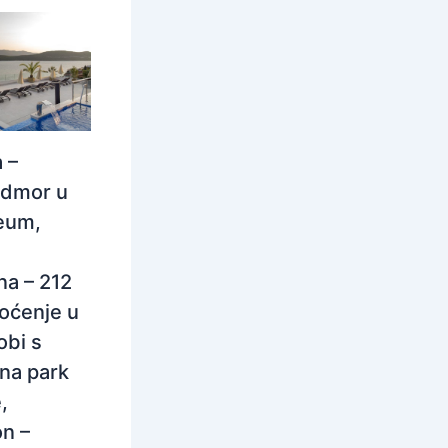
 –
odmor u
eum,
na – 212
oćenje u
obi s
na park
,
n –