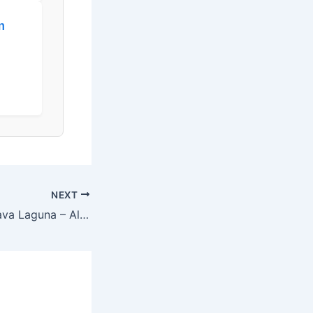
m
NEXT
Hotel Albatros Plava Laguna – All inclusive ljeto u Poreču, Poreč, Istra, Hrvatska – 1.289 EUR – 5x noćenje u dvokrevetnoj Economy sobi za 2 osobe, All inclusive – Akcija