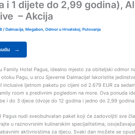
 i 1 dijete do 2,99 godina), Al
ive – Akcija
26
/
Dalmacija
,
Megabon
,
Odmor u Hrvatskoj
,
Putovanja
nudu
u Family Hotel Pagus, idealno mjesto za obiteljski odmor n
toku Pagu, u srcu Sjeverne Dalmacije! Iskoristite jedinstven
All inclusive ljetnom paketu po cijeni od 2.679 EUR za seda
mily room s predivnim pogledom na more. Ova ponuda idea
be i do 3 djece (dvoje do 12 godina i jedno do 2,99 godina
l Pagus nudi sveobuhvatan paket koji će zadovoljiti sve čl
ivajte u raznovrsnim kulinarskim specijalitetima, osvježavaj
zabavnim aktivnostima za djecu. Svaki dan možete se opusti