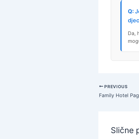
J
dje
Da, 
mogu
PREVIOUS
Slične 