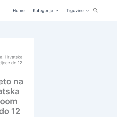
Home
Kategorije
Trgovine
ja, Hrvatska
djece do 12
jeto na
atska
 room
do 12