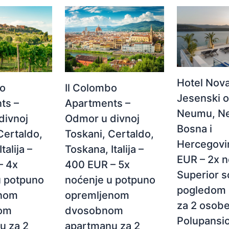
Hotel Nova
Il Colombo
bo
Jesenski 
Apartments –
ts –
Neumu, N
Odmor u divnoj
divnoj
Bosna i
Toskani, Certaldo,
Certaldo,
Hercegovi
Toskana, Italija –
talija –
EUR – 2x n
400 EUR – 5x
– 4x
Superior s
noćenje u potpuno
u potpuno
pogledom 
opremljenom
enom
za 2 osobe
dvosobnom
om
Polupansio
apartmanu za 2
u za 2