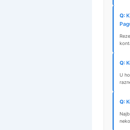
K
Pag
Reze
kont
K
U ho
razne
K
Najb
neko