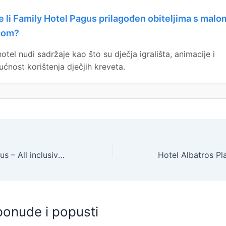
e li Family Hotel Pagus prilagođen obiteljima s malo
com?
hotel nudi sadržaje kao što su dječja igrališta, animacije i
ćnost korištenja dječjih kreveta.
Family Hotel Pagus – All inclusive ljeto na Pagu, Pag, Sjeverna Dalmacija, Hrvatska – 1.415 EUR – 5x noćenje u dvokrevetnoj Standard sobi s balkonom (pogled park) za 2 osobe (1 dijete do 12 godina i 1 dijete do 2,99 godina), All inclusive – Akcija
ponude i popusti