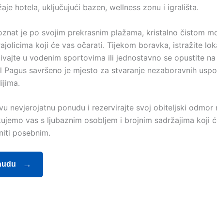
aje hotela, uključujući bazen, wellness zonu i igrališta.
znat je po svojim prekrasnim plažama, kristalno čistom mo
rajolicima koji će vas očarati. Tijekom boravka, istražite lok
živajte u vodenim sportovima ili jednostavno se opustite na 
l Pagus savršeno je mjesto za stvaranje nezaboravnih usp
ijima.
ovu nevjerojatnu ponudu i rezervirajte svoj obiteljski odmo
ujemo vas s ljubaznim osobljem i brojnim sadržajima koji ć
niti posebnim.
nudu