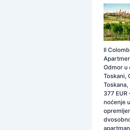
Il Colom
Apartmen
Odmor u 
Toskani, 
Toskana, I
377 EUR 
noćenje 
opremlj
dvosobn
apartman