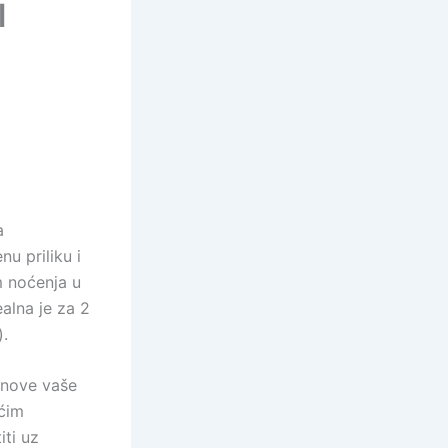
l
a
u priliku i
m noćenja u
lna je za 2
).
anove vaše
ućim
ti uz