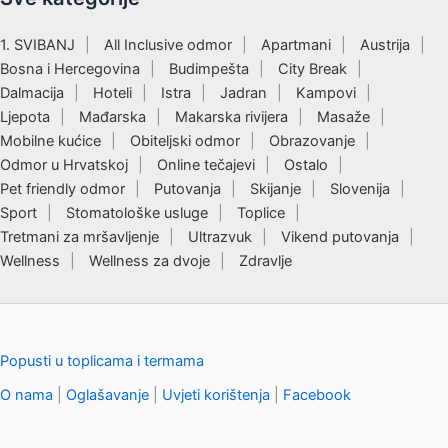
1. SVIBANJ
All Inclusive odmor
Apartmani
Austrija
Bosna i Hercegovina
Budimpešta
City Break
Dalmacija
Hoteli
Istra
Jadran
Kampovi
Ljepota
Mađarska
Makarska rivijera
Masaže
Mobilne kućice
Obiteljski odmor
Obrazovanje
Odmor u Hrvatskoj
Online tečajevi
Ostalo
Pet friendly odmor
Putovanja
Skijanje
Slovenija
Sport
Stomatološke usluge
Toplice
Tretmani za mršavljenje
Ultrazvuk
Vikend putovanja
Wellness
Wellness za dvoje
Zdravlje
Popusti u toplicama i termama
O nama
|
Oglašavanje
|
Uvjeti korištenja
|
Facebook