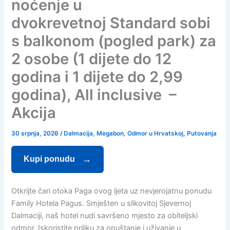
noćenje u
dvokrevetnoj Standard sobi
s balkonom (pogled park) za
2 osobe (1 dijete do 12
godina i 1 dijete do 2,99
godina), All inclusive –
Akcija
30 srpnja, 2026
/
Dalmacija
,
Megabon
,
Odmor u Hrvatskoj
,
Putovanja
Kupi ponudu
Otkrijte čari otoka Paga ovog ljeta uz nevjerojatnu ponudu
Family Hotela Pagus. Smješten u slikovitoj Sjevernoj
Dalmaciji, naš hotel nudi savršeno mjesto za obiteljski
odmor. Iskoristite priliku za opuštanje i uživanje u