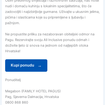
Osim predivnog smještaja i raznovrsnih sadržaja, naš hotel
nudi i domaću kuhinju s lokalnim specijalitetima, što će
zadovoljiti i najizbirljivije gurmane. Uživajte u ukusnim jelima,
pićima i slasticama koje su pripremljene s ljubavlju i
pažnjom.
Ne propustite priliku za nezaboravan obiteljski odmor na
Pagu. Rezervirajte svoju All Inclusive ponudu odmah i
doživite ljeto iz snova na jednom od najljepših otoka
Hrvatske!
Kupi ponudu
Ponuditelj
Megabon (FAMILY HOTEL PAGUS)
Pag, Sjeverna Dalmacija, Hrvatska
0800 868 860