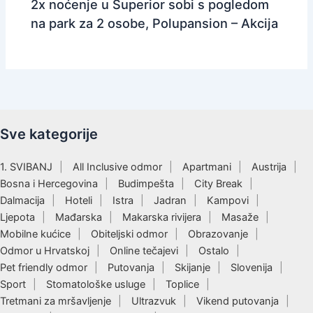
2x noćenje u Superior sobi s pogledom
na park za 2 osobe, Polupansion – Akcija
Sve kategorije
1. SVIBANJ
All Inclusive odmor
Apartmani
Austrija
Bosna i Hercegovina
Budimpešta
City Break
Dalmacija
Hoteli
Istra
Jadran
Kampovi
Ljepota
Mađarska
Makarska rivijera
Masaže
Mobilne kućice
Obiteljski odmor
Obrazovanje
Odmor u Hrvatskoj
Online tečajevi
Ostalo
Pet friendly odmor
Putovanja
Skijanje
Slovenija
Sport
Stomatološke usluge
Toplice
Tretmani za mršavljenje
Ultrazvuk
Vikend putovanja