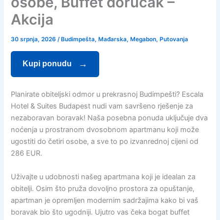
osobe, Buffet doručak –
Akcija
30 srpnja, 2026
/
Budimpešta
,
Mađarska
,
Megabon
,
Putovanja
Kupi ponudu
Planirate obiteljski odmor u prekrasnoj Budimpešti? Escala
Hotel & Suites Budapest nudi vam savršeno rješenje za
nezaboravan boravak! Naša posebna ponuda uključuje dva
noćenja u prostranom dvosobnom apartmanu koji može
ugostiti do četiri osobe, a sve to po izvanrednoj cijeni od
286 EUR.
Uživajte u udobnosti našeg apartmana koji je idealan za
obitelji. Osim što pruža dovoljno prostora za opuštanje,
apartman je opremljen modernim sadržajima kako bi vaš
boravak bio što ugodniji. Ujutro vas čeka bogat buffet