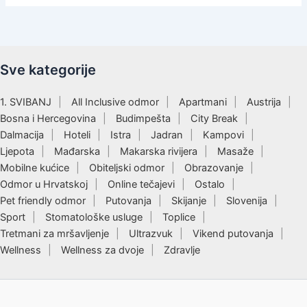
Sve kategorije
1. SVIBANJ
All Inclusive odmor
Apartmani
Austrija
Bosna i Hercegovina
Budimpešta
City Break
Dalmacija
Hoteli
Istra
Jadran
Kampovi
Ljepota
Mađarska
Makarska rivijera
Masaže
Mobilne kućice
Obiteljski odmor
Obrazovanje
Odmor u Hrvatskoj
Online tečajevi
Ostalo
Pet friendly odmor
Putovanja
Skijanje
Slovenija
Sport
Stomatološke usluge
Toplice
Tretmani za mršavljenje
Ultrazvuk
Vikend putovanja
Wellness
Wellness za dvoje
Zdravlje