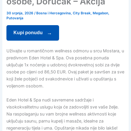
osobe, Doručak – Akcija
30 srpnja, 2026
/
Bosna i Hercegovina
,
City Break
,
Megabon
,
Putovanja
Kupi ponudu
Uživajte u romantičnom wellness odmoru u srcu Mostara, u
predivnom Eden Hotel & Spa. Ova posebna ponuda
uključuje 1x noćenje u udobnoj dvokrevetnoj sobi za dvije
osobe po cijeni od 86,50 EUR. Ovaj paket je savršen za sve
koji žele pobjeći od svakodnevice i uživati u opuštanju s
voljenom osobom.
Eden Hotel & Spa nudi savremene sadržaje i
visokokvalitetnu uslugu koja će zadovoljiti sve vaše želje.
Na raspolaganju su vam brojne wellness aktivnosti koje
uključuju saunu, parnu kupelj i masaže, idealne za
regeneraciju tijela i uma. Opuštanje nikada nije bilo lakše!