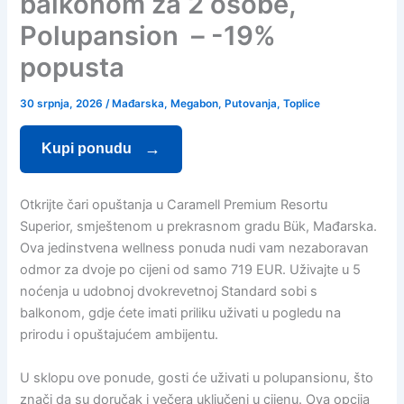
balkonom za 2 osobe,
Polupansion – -19%
popusta
30 srpnja, 2026
/
Mađarska
,
Megabon
,
Putovanja
,
Toplice
Kupi ponudu
Otkrijte čari opuštanja u Caramell Premium Resortu
Superior, smještenom u prekrasnom gradu Bük, Mađarska.
Ova jedinstvena wellness ponuda nudi vam nezaboravan
odmor za dvoje po cijeni od samo 719 EUR. Uživajte u 5
noćenja u udobnoj dvokrevetnoj Standard sobi s
balkonom, gdje ćete imati priliku uživati u pogledu na
prirodu i opuštajućem ambijentu.
U sklopu ove ponude, gosti će uživati u polupansionu, što
znači da su doručak i večera uključeni u cijenu. Ova opcija