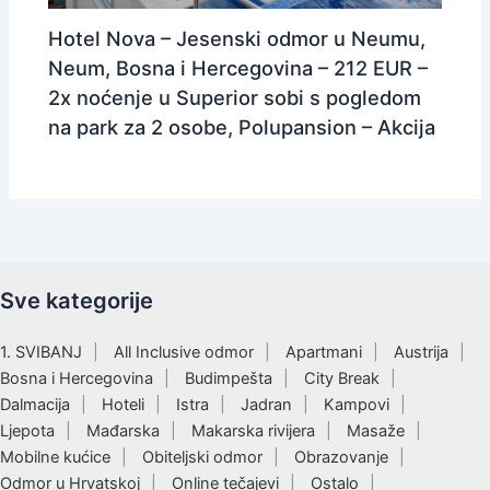
Hotel Nova – Jesenski odmor u Neumu,
Neum, Bosna i Hercegovina – 212 EUR –
2x noćenje u Superior sobi s pogledom
na park za 2 osobe, Polupansion – Akcija
Sve kategorije
1. SVIBANJ
All Inclusive odmor
Apartmani
Austrija
Bosna i Hercegovina
Budimpešta
City Break
Dalmacija
Hoteli
Istra
Jadran
Kampovi
Ljepota
Mađarska
Makarska rivijera
Masaže
Mobilne kućice
Obiteljski odmor
Obrazovanje
Odmor u Hrvatskoj
Online tečajevi
Ostalo