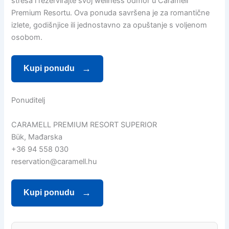
stresa i rezervirajte svoj wellness odmor u Caramell
Premium Resortu. Ova ponuda savršena je za romantične
izlete, godišnjice ili jednostavno za opuštanje s voljenom
osobom.
Kupi ponudu
Ponuditelj
CARAMELL PREMIUM RESORT SUPERIOR
Bük, Mađarska
+36 94 558 030
reservation@caramell.hu
Kupi ponudu